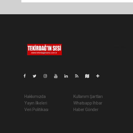
Pro-0.096
Hakkımızda
Kullanım Şartları
Yayın İlkeleri
Whatsapp İhbar
Veri Politikası
Haber Gönder