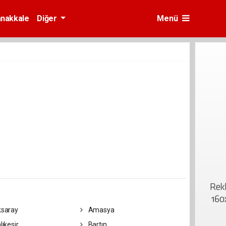
nakkale
Diğer
Menü
saray
Amasya
lıkesir
Bartın