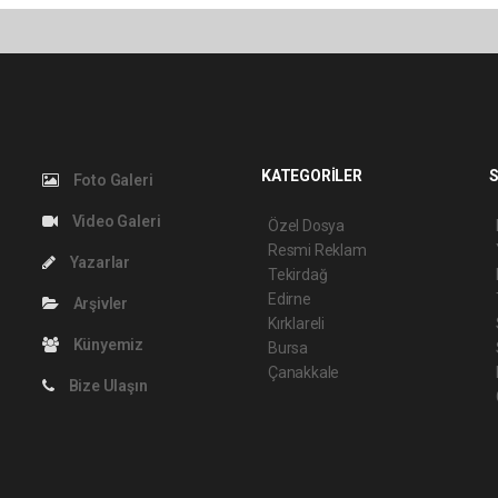
KATEGORİLER
S
Foto Galeri
Video Galeri
Özel Dosya
Resmi Reklam
Yazarlar
Tekirdağ
Edirne
Arşivler
Kırklareli
Künyemiz
Bursa
Çanakkale
Bize Ulaşın