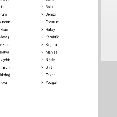
lis
Bolu
orum
Denizli
zincan
Erzurum
kkari
Hatay
Maraş
Karabük
rıkkale
Kırşehir
latya
Manisa
vşehir
Niğde
amsun
Siirt
kirdağ
Tokat
lova
Yozgat