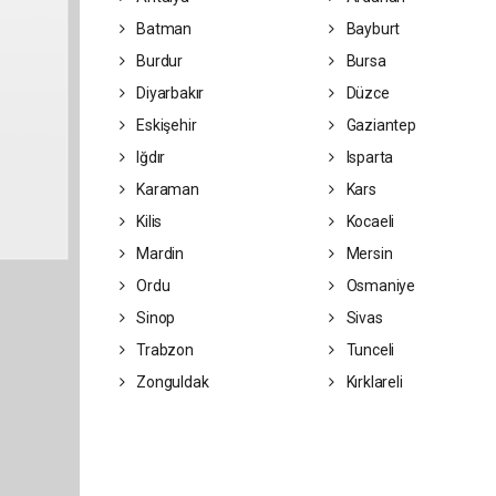
Batman
Bayburt
Burdur
Bursa
Diyarbakır
Düzce
Eskişehir
Gaziantep
Iğdır
Isparta
Karaman
Kars
Kilis
Kocaeli
Mardin
Mersin
Ordu
Osmaniye
Sinop
Sivas
Trabzon
Tunceli
Zonguldak
Kırklareli