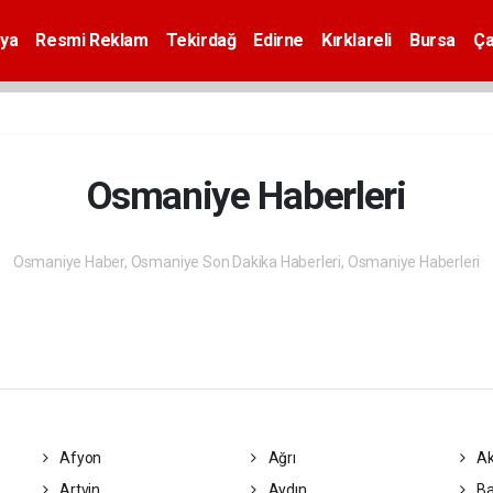
ya
Resmi Reklam
Tekirdağ
Edirne
Kırklareli
Bursa
Ça
Osmaniye Haberleri
Osmaniye Haber, Osmaniye Son Dakika Haberleri, Osmaniye Haberleri
Afyon
Ağrı
Ak
Artvin
Aydın
Ba