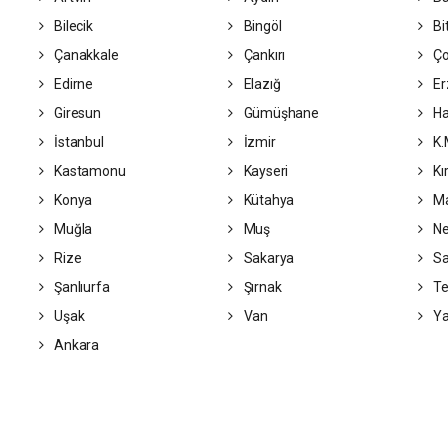
Bilecik
Bingöl
Bit
Çanakkale
Çankırı
Ç
Edirne
Elazığ
Er
Giresun
Gümüşhane
Ha
İstanbul
İzmir
K.
Kastamonu
Kayseri
Kı
Konya
Kütahya
Ma
Muğla
Muş
Ne
Rize
Sakarya
S
Şanlıurfa
Şırnak
Te
Uşak
Van
Ya
Ankara