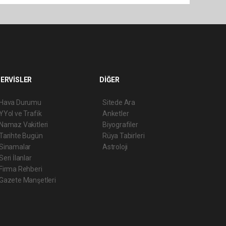
ERVİSLER
DİĞER
Hava Durumu
Sitede Ara
YYol ve Trafik
Anketler
Namaz Vakitleri
Biyografiler
Tarihte Bugün
Rüya Tabirleri
Sinamalar
Astroloji
Seri İlanlar
Firma Rehberi
Gazete Manşetleri