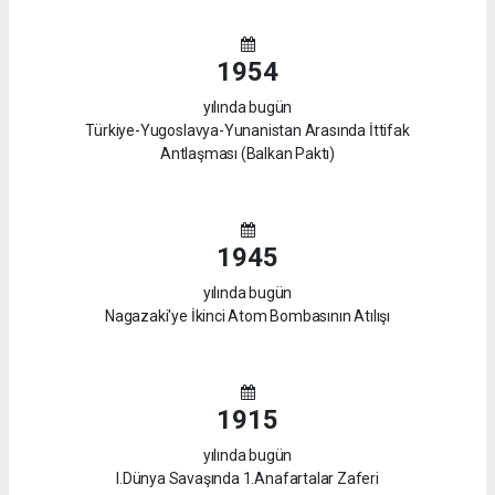
1954
yılında bugün
Türkiye-Yugoslavya-Yunanistan Arasında İttifak
Antlaşması (Balkan Paktı)
1945
yılında bugün
Nagazaki'ye İkinci Atom Bombasının Atılışı
1915
yılında bugün
I.Dünya Savaşında 1.Anafartalar Zaferi