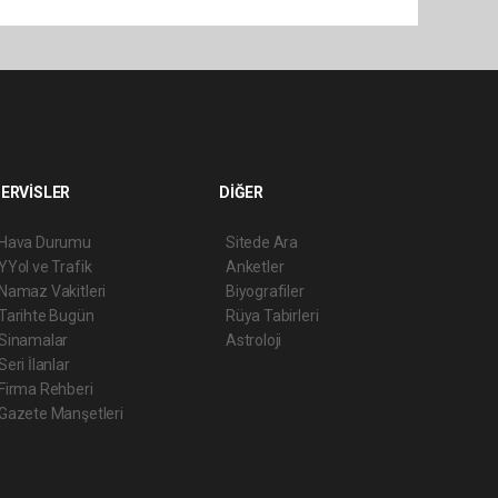
ERVİSLER
DİĞER
Hava Durumu
Sitede Ara
YYol ve Trafik
Anketler
Namaz Vakitleri
Biyografiler
Tarihte Bugün
Rüya Tabirleri
Sinamalar
Astroloji
Seri İlanlar
Firma Rehberi
Gazete Manşetleri