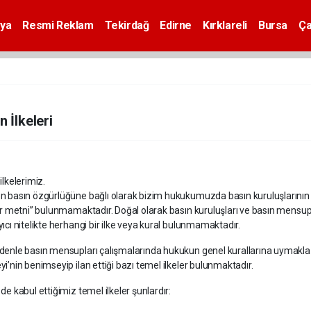
ya
Resmi Reklam
Tekirdağ
Edirne
Kırklareli
Bursa
Ça
n İlkeleri
ilkelerimiz.
n basın özgürlüğüne bağlı olarak bizim hukukumuzda basın kuruluşlarının v
ler metni” bulunmamaktadır. Doğal olarak basın kuruluşları ve basın mensup
ıcı nitelikte herhangi bir ilke veya kural bulunmamaktadır.
denle basın mensupları çalışmalarında hukukun genel kurallarına uymakla
i’nin benimseyip ilan ettiği bazı temel ilkeler bulunmaktadır.
de kabul ettiğimiz temel ilkeler şunlardır: