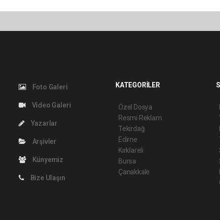
KATEGORİLER
S
Foto Galeri
Video Galeri
Özel Dosya
Resmi Reklam
Yazarlar
Tekirdağ
Edirne
Arşivler
Kırklareli
Künyemiz
Bursa
Çanakkale
Bize Ulaşın