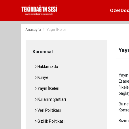
Özel Dos
Anasayfa
Yayın İlkeleri
Yayı
Kurumsal
Hakkımızda
Yayın 
Künye
Esase
“ilke
Yayın İlkeleri
bağlay
Kullanım Şartları
Bu ne
Konsey
Veri Politikası
Bizim 
Gizlilik Politikası