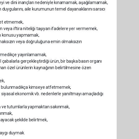
 düzeyi ve dini inançları nedeniyle kınamamak, aşağılamamak,
in duygularını, aile kurumunun temel dayanaklarını sarsıcı
alet etmemek,
yan veya iftira niteliği taşıyan ifadelere yer vermemek,
ayın konusu yapmamak,
ulmaksızın veya doğruluğuna emin olmaksızın
ektirmedikçe yayınlamamak,
abalarla gerçekleştirdiği ürün, bir başka basın organı
n özel ürünlerin kaynağının belirtilmesine özen
ek,
nler bulunmadıkça kimseye atfetmemek,
l, siyasal ekonomik vb. nedenlerle yanıltmayı amaçladığı
tem ve tutumlarla yapmaktan sakınmak,
çınmak,
kmayacak şekilde belirtmek,
saygı duymak.