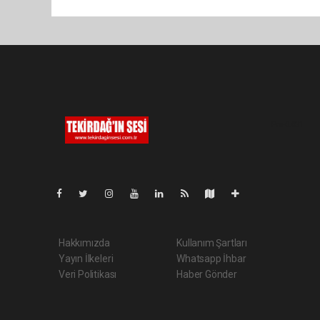
Pro-0.031
Hakkımızda
Kullanım Şartları
Yayın İlkeleri
Whatsapp İhbar
Veri Politikası
Haber Gönder