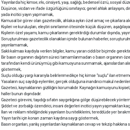
Yayınlarda hiç kimse; ırkı, cinsiyeti, yaşı, sağlığı, bedensel özrü, sosyal
Düşünce, vicdan ve ifade özgürlüğünü sınırlayıcı; genel ahlak anlayışını, d
yada incitici yayın yapmamak,
Kamusal bir görev olan gazetecilik, ahlaka aykırı özel amaç ve çıkarlara 
Kişileri ve kuruluşları, eleştiri sınırlarının ötesinde küçük düşüren, aşağıla
Kişilerin özel yaşamı, kamu çıkarlarının gerektirdiği durumlar dışında, y
Soruşturulması gazetecilik olanakları içinde bulunan haberler, soruştur
yayınlamamak,
Saklı kalması kaydıyla verilen bilgiler, kamu yararı ciddi bir biçimde ger
Bir basın organının dağıtım süreci tamamlanmadan o basın organının özel ç
tarafından kendi ürünüymüş gibi kamuoyuna sunmamak, ajanslardan alına
göstermek,
Suçlu olduğu yargı kararıyla belirlenmedikçe hiç kimse “suçlu” ilan etmem
Yasaların suç saydığı eylemler, gerçek olduğuna inandırıcı makul nede
Gazeteci, kaynaklarının gizliliğini korumalıdır. Kaynağın kamuoyunu kişise
haller bunun dışındadır.
Gazeteci görevini, taşıdığı sıfatın saygınlığına gölge düşürebilecek yön
Şiddet ve zorbalığı özendirici, insani değerleri incitici yayın yapmaktan ka
İlan ve reklam niteliğindeki yayınların bu niteliklerini, tereddüde yer bıra
Yayın tarihi için konan zaman kaydına saygı göstermek,
Basın organları, yanlış yayınlardan kaynaklanan cevap ve tekzip hakkına 