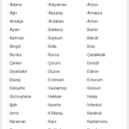
Adana
Adıyaman
Afyon
Ağrı
Aksaray
Amasya
Antalya
Ardahan
Artvin
Aydın
Balıkesir
Bartın
Batman
Bayburt
Bilecik
Bingöl
Bitlis
Bolu
Burdur
Bursa
Çanakkale
Çankırı
Çorum
Denizli
Diyarbakır
Düzce
Edirne
Elazığ
Erzincan
Erzurum
Eskişehir
Gaziantep
Giresun
Gümüşhane
Hakkari
Hatay
Iğdır
Isparta
İstanbul
İzmir
K.Maraş
Karabük
Karaman
Kars
Kastamonu