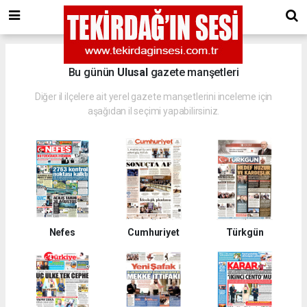
Bu günün
Ulusal
gazete manşetleri
Diğer il ilçelere ait yerel gazete manşetlerini inceleme için
aşağıdan il seçimi yapabilirsiniz.
Nefes
Cumhuriyet
Türkgün