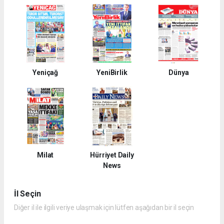
Yeniçağ
YeniBirlik
Dünya
Milat
Hürriyet Daily
News
İl Seçin
Diğer il ile ilgili veriye ulaşmak için lütfen aşağıdan bir il seçin