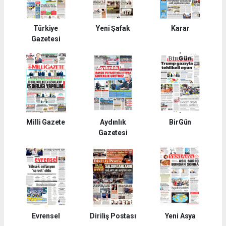
Türkiye
Yeni Şafak
Karar
Gazetesi
Milli Gazete
Aydınlık
BirGün
Gazetesi
Evrensel
Diriliş Postası
Yeni Asya