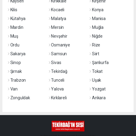
Kayseri
Kırıkkale
Kırşehir
Kilis
Kocaeli
Konya
Kütahya
Malatya
Manisa
Mardin
Mersin
Muğla
Muş
Nevşehir
Niğde
Ordu
Osmaniye
Rize
Sakarya
Samsun
Siirt
Sinop
Sivas
Şanlıurfa
Şırnak
Tekirdağ
Tokat
Trabzon
Tunceli
Uşak
Van
Yalova
Yozgat
Zonguldak
Kırklareli
Ankara