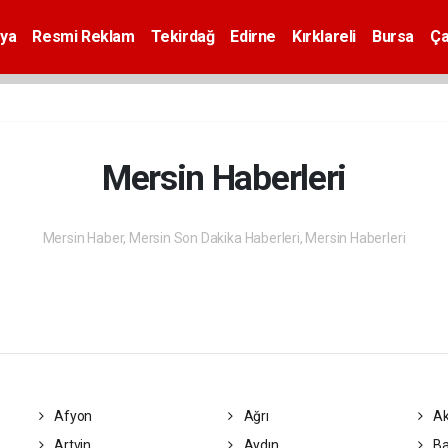
ya
Resmi Reklam
Tekirdağ
Edirne
Kırklareli
Bursa
Ça
Mersin Haberleri
Mersin Haber, Mersin Son Dakika Haberleri, Mersin Haberleri
Afyon
Ağrı
Ak
Artvin
Aydın
Ba