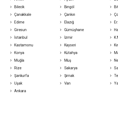
Bilecik
Bingöl
Bit
Çanakkale
Çankırı
Ç
Edirne
Elazığ
Er
Giresun
Gümüşhane
Ha
İstanbul
İzmir
K.
Kastamonu
Kayseri
Kı
Konya
Kütahya
Ma
Muğla
Muş
Ne
Rize
Sakarya
S
Şanlıurfa
Şırnak
Te
Uşak
Van
Ya
Ankara