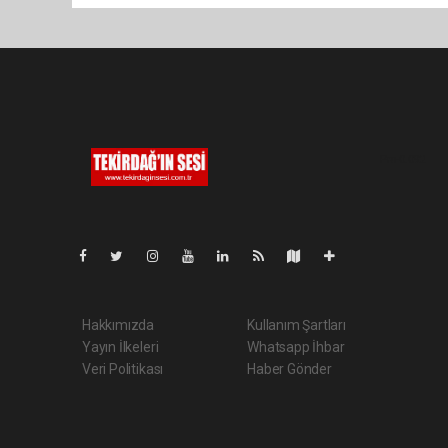
Pro-0.092
Hakkımızda
Kullanım Şartları
Yayın İlkeleri
Whatsapp İhbar
Veri Politikası
Haber Gönder