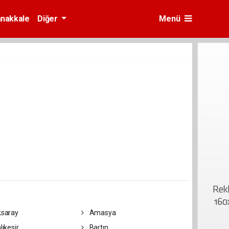
nakkale
Diğer
Menü
saray
Amasya
lıkesir
Bartın