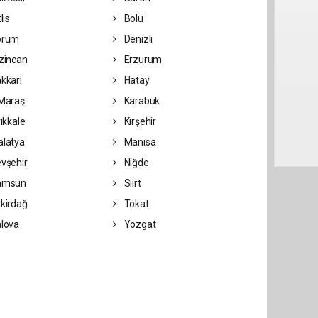
lis
Bolu
orum
Denizli
zincan
Erzurum
kkari
Hatay
Maraş
Karabük
rıkkale
Kırşehir
latya
Manisa
vşehir
Niğde
amsun
Siirt
kirdağ
Tokat
lova
Yozgat