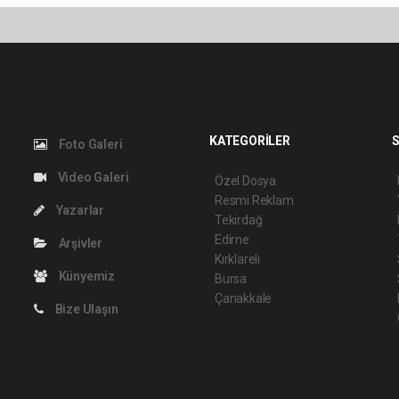
KATEGORİLER
S
Foto Galeri
Video Galeri
Özel Dosya
Resmi Reklam
Yazarlar
Tekirdağ
Edirne
Arşivler
Kırklareli
Künyemiz
Bursa
Çanakkale
Bize Ulaşın