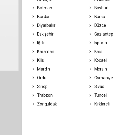
Batman
Bayburt
Burdur
Bursa
Diyarbakır
Düzce
Eskişehir
Gaziantep
Iğdır
Isparta
Karaman
Kars
Kilis
Kocaeli
Mardin
Mersin
Ordu
Osmaniye
Sinop
Sivas
Trabzon
Tunceli
Zonguldak
Kırklareli