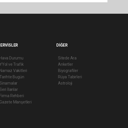
ERVİSLER
DİĞER
Hava Durumu
Sitede Ara
YYol ve Trafik
Anketler
Namaz Vakitleri
Biyografiler
Tarihte Bugün
Rüya Tabirleri
Sinamalar
Astroloji
Seri İlanlar
Firma Rehberi
Gazete Manşetleri