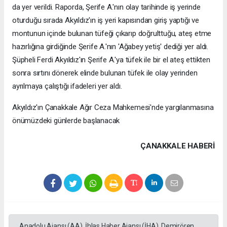
da yer verildi. Raporda, Şerife A.'nın olay tarihinde iş yerinde
oturduğu sırada Akyıldız'ın iş yeri kapısından giriş yaptığı ve
montunun içinde bulunan tüfeği çıkarıp doğrulttuğu, ateş etme
hazırlığına girdiğinde Şerife A.'nın 'Ağabey yetiş' dediği yer aldı.
Şüpheli Ferdi Akyıldız'ın Şerife A.'ya tüfek ile bir el ateş ettikten
sonra sırtını dönerek elinde bulunan tüfek ile olay yerinden
ayrılmaya çalıştığı ifadeleri yer aldı.
Akyıldız'ın Çanakkale Ağır Ceza Mahkemesi'nde yargılanmasına
önümüzdeki günlerde başlanacak
ÇANAKKALE HABERİ
Anadolu Ajansı (AA), İhlas Haber Ajansı (İHA), Demirören