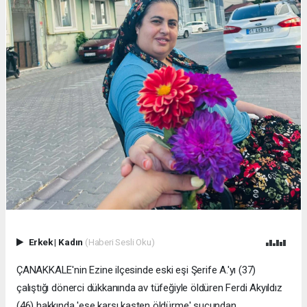
Erkek
|
Kadın
(Haberi Sesli Oku)
ÇANAKKALE'nin Ezine ilçesinde eski eşi Şerife A.'yı (37)
çalıştığı dönerci dükkanında av tüfeğiyle öldüren Ferdi Akyıldız
(46) hakkında 'eşe karşı kasten öldürme' suçundan