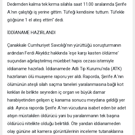
Dedemden kalma tek kırma silahla saat 11.00 sıralarında Şerife
A.'nın çalıştığı iş yerine gittim. Tüfeği kendisine tuttum. Tüfekle
göğsüne 1 el ateş ettim" dedi.
İDDİANAME HAZIRLANDI
Çanakkale Cumhuriyet Savcılığı'nın yürüttüğü soruşturmanın
ardından Ferdi Akyıldız hakkında 'eşe karşı kasten öldürme'
suçundan ağırlaştırılmış müebbet hapis cezası istemiyle
iddianame hazırladı. İddianamede Adli Tıp Kurumu’nda (ATK)
hazırlanan ölü muayene raporu yer aldı. Raporda, Şerife A.'nın
ölümünün ateşli silah saçma taneleri yaralanmasına bağlı kot
kırıkları ile birlikte seyreden iç organ ve büyük damar
harabiyetinden gelişen iç kanama sonucu meydana geldiği yer
aldı. Ayrıca raporda Şerife A.'nın vücuduna isabet eden bir adet
atışın müstakilen öldürücü yani bu yaralanmanın tek başına
öldürücü nitelikte olduğu belirtildi. Öte yandan iddianameden
olay gününe ait kamera görüntülerinin inceleme tutanaklarına