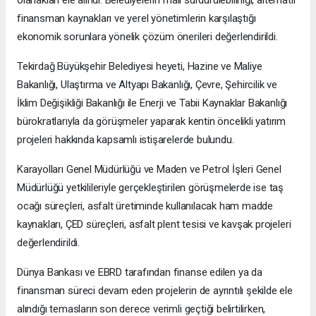
olanakları ele alındı. Belediyelerin mali sürdürülebilirliği, alternatif
finansman kaynakları ve yerel yönetimlerin karşılaştığı
ekonomik sorunlara yönelik çözüm önerileri değerlendirildi.
Tekirdağ Büyükşehir Belediyesi heyeti, Hazine ve Maliye
Bakanlığı, Ulaştırma ve Altyapı Bakanlığı, Çevre, Şehircilik ve
İklim Değişikliği Bakanlığı ile Enerji ve Tabii Kaynaklar Bakanlığı
bürokratlarıyla da görüşmeler yaparak kentin öncelikli yatırım
projeleri hakkında kapsamlı istişarelerde bulundu.
Karayolları Genel Müdürlüğü ve Maden ve Petrol İşleri Genel
Müdürlüğü yetkilileriyle gerçekleştirilen görüşmelerde ise taş
ocağı süreçleri, asfalt üretiminde kullanılacak ham madde
kaynakları, ÇED süreçleri, asfalt plent tesisi ve kavşak projeleri
değerlendirildi.
Dünya Bankası ve EBRD tarafından finanse edilen ya da
finansman süreci devam eden projelerin de ayrıntılı şekilde ele
alındığı temasların son derece verimli geçtiği belirtilirken,