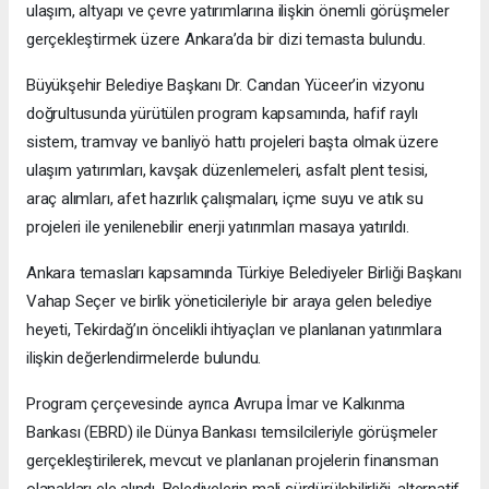
ulaşım, altyapı ve çevre yatırımlarına ilişkin önemli görüşmeler
gerçekleştirmek üzere Ankara’da bir dizi temasta bulundu.
Büyükşehir Belediye Başkanı Dr. Candan Yüceer’in vizyonu
doğrultusunda yürütülen program kapsamında, hafif raylı
sistem, tramvay ve banliyö hattı projeleri başta olmak üzere
ulaşım yatırımları, kavşak düzenlemeleri, asfalt plent tesisi,
araç alımları, afet hazırlık çalışmaları, içme suyu ve atık su
projeleri ile yenilenebilir enerji yatırımları masaya yatırıldı.
Ankara temasları kapsamında Türkiye Belediyeler Birliği Başkanı
Vahap Seçer ve birlik yöneticileriyle bir araya gelen belediye
heyeti, Tekirdağ’ın öncelikli ihtiyaçları ve planlanan yatırımlara
ilişkin değerlendirmelerde bulundu.
Program çerçevesinde ayrıca Avrupa İmar ve Kalkınma
Bankası (EBRD) ile Dünya Bankası temsilcileriyle görüşmeler
gerçekleştirilerek, mevcut ve planlanan projelerin finansman