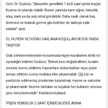
Uzm. Dr. Güdücü, “Şikayetler genellikle 1 ila 8 saat içinde başlar.
Kusma ön planda olabilir. Bunun yanında karın ağrısı, halsizlik,
ateş, kanlı ya da sulu ishal görülebilir. Daha nadir olarak baş
dönmesi ve bulanık görme gibi belirtiler de tabloya eşlik
edebilir” dedi.
‘EL HİJYENİ VE DOĞRU SAKLAMA KOŞULLARI BÜYÜK ÖNEM
TAŞIYOR’
Gıda zehirlenmelerinden korunmada hijyen kurallarının kritik rol
oynadığını belirten Güdücü, “Bebek bezi değiştirdikten, tuvalet
sonrası, burnu sildikten, hayvanlara dokunduktan veya çöple
temas ettikten sonra mutlaka eller yıkanmalıdır. Çiğ süt ve
pastörize edilmemiş ürünlerden kaçınılmalı, meyve ve sebzeler
iyi yıkanmalıdır. Kesme tahtaları ve bıçaklar her kullanım sonrası
iyice temizlenmelidir” ifadelerini kullandı.
‘PİŞEN YEMEKLER 2 SAAT İÇİNDE BUZDOLABINA