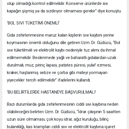
olup olmadığı kontrol edilmelidir. Konserve ürünlerde ise
kapağın şişmiş ya da sızdırıyor olmaması gerekir” diye konuştu.
‘BOL SIVI TÜKETİMİ ÖNEMLİ’
Gıda zehirlenmesine maruz kalan kişilerin sıvı kaybını yerine
koymasının önemli olduğunu dile getiren Uzm. Dr. Güdücü, “Bol
sıvı tüketilmeli ve elektrolit kaybı nedeniyle tuz alımı da ihmal
edilmemelidir. Beslenmede yağlı ve baharatlı gıdalardan uzak
durulmalı; muz, pirinç lapası, patates püresi, yulaf ezmesi,
kraker, haşlanmış sebze ve çorba gibi mideyi yormayan
yiyecekler tercih edilmelidir” ifadelerini kullandı.
‘BU BELİRTİLERDE HASTANEYE BAŞVURULMALI’
Bazı durumlarda gıda zehirlenmesinin ciddi sıvı kaybına neden
olabileceğini belirten Uzm. Dr. Güdücü, “İdrar çıkışının 5 saatten
uzun süre olmaması, çok koyu idrar, ağız kuruluğu, bilinç
bulanıklığı, kas krampları ciddi sıvı ve elektrolit kaybına işaret