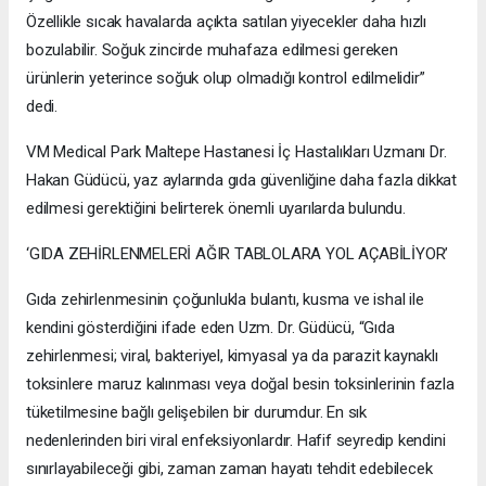
Özellikle sıcak havalarda açıkta satılan yiyecekler daha hızlı
bozulabilir. Soğuk zincirde muhafaza edilmesi gereken
ürünlerin yeterince soğuk olup olmadığı kontrol edilmelidir”
dedi.
VM Medical Park Maltepe Hastanesi İç Hastalıkları Uzmanı Dr.
Hakan Güdücü, yaz aylarında gıda güvenliğine daha fazla dikkat
edilmesi gerektiğini belirterek önemli uyarılarda bulundu.
‘GIDA ZEHİRLENMELERİ AĞIR TABLOLARA YOL AÇABİLİYOR’
Gıda zehirlenmesinin çoğunlukla bulantı, kusma ve ishal ile
kendini gösterdiğini ifade eden Uzm. Dr. Güdücü, “Gıda
zehirlenmesi; viral, bakteriyel, kimyasal ya da parazit kaynaklı
toksinlere maruz kalınması veya doğal besin toksinlerinin fazla
tüketilmesine bağlı gelişebilen bir durumdur. En sık
nedenlerinden biri viral enfeksiyonlardır. Hafif seyredip kendini
sınırlayabileceği gibi, zaman zaman hayatı tehdit edebilecek