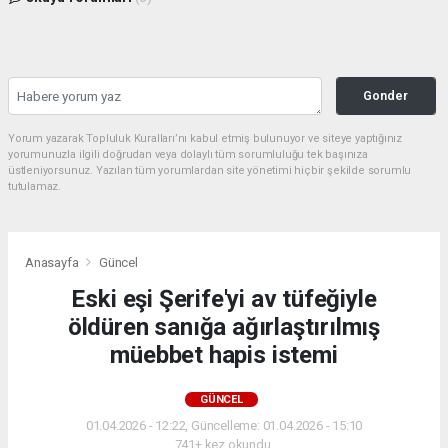
Gonder
Yorum yazarak Topluluk Kuralları’nı kabul etmiş bulunuyor ve siteye yaptığınız
yorumunuzla ilgili doğrudan veya dolaylı tüm sorumluluğu tek başınıza
üstleniyorsunuz. Yazılan tüm yorumlardan site yönetimi hiçbir şekilde sorumlu
tutulamaz.
Anasayfa
Güncel
Eski eşi Şerife'yi av tüfeğiyle
öldüren sanığa ağırlaştırılmış
müebbet hapis istemi
GÜNCEL
01.04.2026 - 12:22, Güncelleme: 01.04.2026 - 15:10
741+ kez okundu.