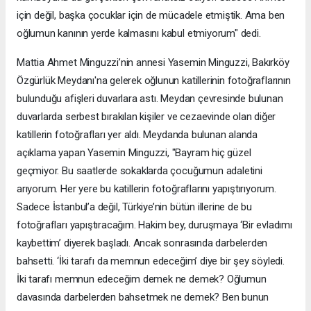
için değil, başka çocuklar için de mücadele etmiştik. Ama ben
oğlumun kanının yerde kalmasını kabul etmiyorum" dedi.
Mattia Ahmet Minguzzi’nin annesi Yasemin Minguzzi, Bakırköy
Özgürlük Meydanı'na gelerek oğlunun katillerinin fotoğraflarının
bulunduğu afişleri duvarlara astı. Meydan çevresinde bulunan
duvarlarda serbest bırakılan kişiler ve cezaevinde olan diğer
katillerin fotoğrafları yer aldı. Meydanda bulunan alanda
açıklama yapan Yasemin Minguzzi, "Bayram hiç güzel
geçmiyor. Bu saatlerde sokaklarda çocuğumun adaletini
arıyorum. Her yere bu katillerin fotoğraflarını yapıştırıyorum.
Sadece İstanbul’a değil, Türkiye’nin bütün illerine de bu
fotoğrafları yapıştıracağım. Hakim bey, duruşmaya ‘Bir evladımı
kaybettim’ diyerek başladı. Ancak sonrasında darbelerden
bahsetti. ‘İki tarafı da memnun edeceğim’ diye bir şey söyledi.
İki tarafı memnun edeceğim demek ne demek? Oğlumun
davasında darbelerden bahsetmek ne demek? Ben bunun