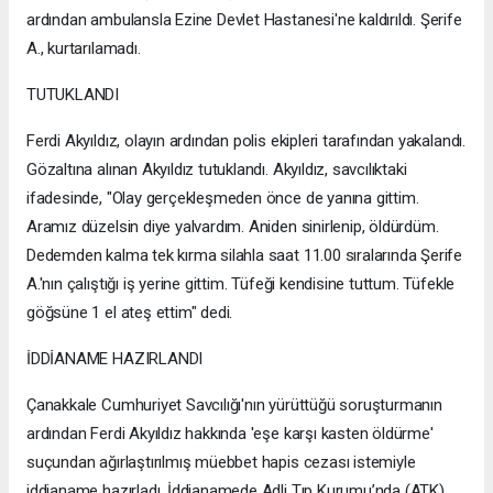
ardından ambulansla Ezine Devlet Hastanesi'ne kaldırıldı. Şerife
A., kurtarılamadı.
TUTUKLANDI
Ferdi Akyıldız, olayın ardından polis ekipleri tarafından yakalandı.
Gözaltına alınan Akyıldız tutuklandı. Akyıldız, savcılıktaki
ifadesinde, "Olay gerçekleşmeden önce de yanına gittim.
Aramız düzelsin diye yalvardım. Aniden sinirlenip, öldürdüm.
Dedemden kalma tek kırma silahla saat 11.00 sıralarında Şerife
A.'nın çalıştığı iş yerine gittim. Tüfeği kendisine tuttum. Tüfekle
göğsüne 1 el ateş ettim" dedi.
İDDİANAME HAZIRLANDI
Çanakkale Cumhuriyet Savcılığı'nın yürüttüğü soruşturmanın
ardından Ferdi Akyıldız hakkında 'eşe karşı kasten öldürme'
suçundan ağırlaştırılmış müebbet hapis cezası istemiyle
iddianame hazırladı. İddianamede Adli Tıp Kurumu’nda (ATK)