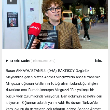
Erkek
|
Kadın
(Haberi Sesli Oku)
Baran AKKAYA/İSTANBUL,(DHA)-BAKIRKÖY Özgürlük
Meydanı'na gelen Mattia Ahmet Minguzzi’nin annesi Yasemin
Minguzzi, oğlunun katillerinin fotoğrafının bulunduğu afişleri
duvarlara astı. Burada konuşan Minguzzi, "Biz yaklaşık bir
buçuk yıldır zulüm içinde yaşıyoruz. Ben oğlumun adaletini geri
istiyorum. Oğlumun adaleti yarım kaldı. Bu durum Türkiye'de
kamuoyunu da gerçekten çok rahatsız ediyor. Sadece Ahmet