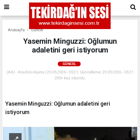
Anasayfa
Güncel
Yasemin Minguzzi: Oğlumun
adaletini geri istiyorum
GÜNCEL
(AA) - Anadolu Ajansı | 29.05.2026 - 05:21, Güncelleme: 29.05.2026 - 05:21
295+ kez okundu.
Yasemin Minguzzi: Oğlumun adaletini geri
istiyorum