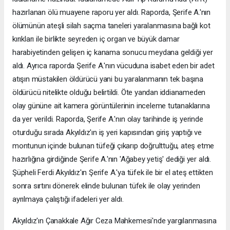
hazırlanan ölü muayene raporu yer aldı. Raporda, Şerife A.'nın
ölümünün ateşli silah saçma taneleri yaralanmasına bağlı kot
kırıkları ile birlikte seyreden iç organ ve büyük damar
harabiyetinden gelişen iç kanama sonucu meydana geldiği yer
aldı. Ayrıca raporda Şerife A.'nın vücuduna isabet eden bir adet
atışın müstakilen öldürücü yani bu yaralanmanın tek başına
öldürücü nitelikte olduğu belirtildi. Öte yandan iddianameden
olay gününe ait kamera görüntülerinin inceleme tutanaklarına
da yer verildi. Raporda, Şerife A.'nın olay tarihinde iş yerinde
oturduğu sırada Akyıldız'ın iş yeri kapısından giriş yaptığı ve
montunun içinde bulunan tüfeği çıkarıp doğrulttuğu, ateş etme
hazırlığına girdiğinde Şerife A.'nın 'Ağabey yetiş' dediği yer aldı.
Şüpheli Ferdi Akyıldız'ın Şerife A.'ya tüfek ile bir el ateş ettikten
sonra sırtını dönerek elinde bulunan tüfek ile olay yerinden
ayrılmaya çalıştığı ifadeleri yer aldı.
Akyıldız'ın Çanakkale Ağır Ceza Mahkemesi'nde yargılanmasına