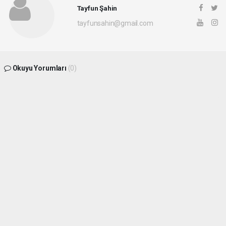
Tayfun Şahin
tayfunsahin@gmail.com
Okuyu Yorumları
(0)
Gonder
Yorum yazarak Topluluk Kuralları’nı kabul etmiş bulunuyor ve siteye yaptığınız
yorumunuzla ilgili doğrudan veya dolaylı tüm sorumluluğu tek başınıza
üstleniyorsunuz. Yazılan tüm yorumlardan site yönetimi hiçbir şekilde sorumlu
tutulamaz.
Sonraki