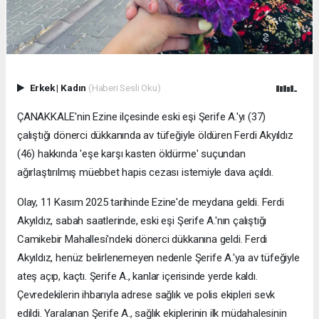
Erkek
|
Kadın
(Haberi Sesli Oku)
ÇANAKKALE'nin Ezine ilçesinde eski eşi Şerife A.'yı (37)
çalıştığı dönerci dükkanında av tüfeğiyle öldüren Ferdi Akyıldız
(46) hakkında 'eşe karşı kasten öldürme' suçundan
ağırlaştırılmış müebbet hapis cezası istemiyle dava açıldı.
Olay, 11 Kasım 2025 tarihinde Ezine'de meydana geldi. Ferdi
Akyıldız, sabah saatlerinde, eski eşi Şerife A.'nın çalıştığı
Camikebir Mahallesi'ndeki dönerci dükkanına geldi. Ferdi
Akyıldız, henüz belirlenemeyen nedenle Şerife A.'ya av tüfeğiyle
ateş açıp, kaçtı. Şerife A., kanlar içerisinde yerde kaldı.
Çevredekilerin ihbarıyla adrese sağlık ve polis ekipleri sevk
edildi. Yaralanan Şerife A., sağlık ekiplerinin ilk müdahalesinin