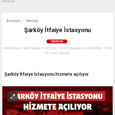
tutulamaz.
Anasayfa
Tekirdağ
Şarköy İtfaiye İstasyonu
TEKIRDAĞ
(Web Sitesi) - Web Sitesi | 31.03.2026 - 12:47, Güncelleme: 03.04.2026 - 15:59
557+ kez okundu.
Şarköy İtfaiye İstasyonu hizmete açılıyor