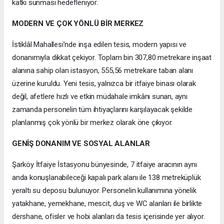
katkı sunması hedefleniyor.
MODERN VE ÇOK YÖNLÜ BİR MERKEZ
İstiklâl Mahallesi’nde inşa edilen tesis, modern yapısı ve
donanımıyla dikkat çekiyor. Toplam bin 307,80 metrekare inşaat
alanına sahip olan istasyon, 555,56 metrekare taban alanı
üzerine kuruldu. Yeni tesis, yalnızca bir itfaiye binası olarak
değil, afetlere hızlı ve etkin müdahale imkânı sunan, aynı
zamanda personelin tüm ihtiyaçlarını karşılayacak şekilde
planlanmış çok yönlü bir merkez olarak öne çıkıyor.
GENİŞ DONANIM VE SOSYAL ALANLAR
Şarköy İtfaiye İstasyonu bünyesinde, 7 itfaiye aracının aynı
anda konuşlanabileceği kapalı park alanı ile 138 metreküplük
yeraltı su deposu bulunuyor. Personelin kullanımına yönelik
yatakhane, yemekhane, mescit, duş ve WC alanları ile birlikte
dershane, ofisler ve hobi alanları da tesis içerisinde yer alıyor.