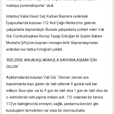
noktaya yönlendiriyorlar" dedi.
İstanbul Valisi Davut Gül, Kurban Bayramı nedeniyle
Eyüpsultan'da bulunan 112 Acil Çağrı Merkezi'ne giderek
çalışanlarla bayramlaştı. Burada çalışanlarla sohbet eden Vali
Gül, Cumhurbaşkanı Recep Tayyip Erdoğan ile İçişleri Bakanı
Mustafa Çiftçi'nin bayram mesajını iletti. Bayramlaşmanın
ardından ise hatıra fotoğrafı çekildi.
'BİZLERDE ARKADAŞLARIMIZLA BAYRAMLAŞMAK İÇİN
GELDİK'
Açıklamalarda bulunan Vali Gül, "Zaman zaman ara
bayramlarda bazı günler de tatil edilerek 9 günlük tatil ilan
ediliyor. Bazı işler var ki, 9 gün de tatil olsa 1 gün de tatil olsa da
o sektörlerde tatil yapma imkanı yok. 112 onlardan bir tanesi.
112’ye baktığımızda emniyet, sağlık, jandarma benzeri gibi
kuruluşların temsilcileri var olası bir olumsuzlukta