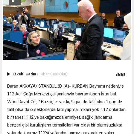
Erkek
|
Kadın
(Haberi Sesli Oku)
Baran AKKAYA/İSTANBUL,(DHA)- KURBAN Bayramı nedeniyle
112 Acil Çağrı Merkezi çalışanlarıyla bayramlaşan İstanbul
Valisi Davut Gül, " Bazı işler var ki, 9 gün de tatil olsa 1 gün de
tatil olsa da o sektörlerde tatil yapma imkanı yok. 112 onlardan
bir tanesi. 112'ye baktığımızda emniyet, sağlık, jandarma
benzeri gibi kuruluşların temsilcileri var olası bir olumsuzlukta
vatandaşlarımız 112'yi vatandaşlarımız arayarak en yakın