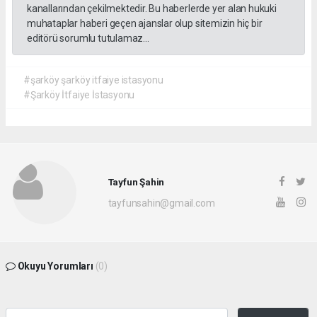
kanallarından çekilmektedir. Bu haberlerde yer alan hukuki
muhataplar haberi geçen ajanslar olup sitemizin hiç bir
editörü sorumlu tutulamaz...
#şarköy şarköy itfaiye istasyonu
#Şarköy İtfaiye İstasyonu
Tayfun Şahin
tayfunsahin@gmail.com
Okuyu Yorumları
(0)