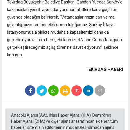
Tekirdağ Büyükşehir Belediye Başkanı Candan Yüceer, Şarköy’e
kazandırılan yeni itfaiye istasyonunun afetlere karşı güçlü bir
güvence olacağını belirterek, “Vatandaşlarımızın can ve mal
güvenliği bizim en öncelikli sorumluluğumuz. Şarköy İtfaiye
İstasyonumuzla birlikte müdahale kapasitemizi daha da
güçlendiriyoruz. Tüm hemşehrilerimizi 4 Nisan Cumartesi günü
gerçekleştireceğimiz açılış törenine davet ediyorum” şeklinde
konuştu.
TEKIRDAĞ HABERİ
Anadolu Ajansı (AA), İhlas Haber Ajansı (İHA), Demirören
Haber Ajansı (DHA) ve diğer ajanslar tarafından eklenen tüm
haberler, sitemizin editörlerinin müdahalesi olmadan ajans