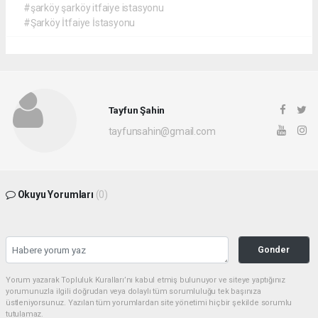
#şarköy şarköy itfaiye istasyonu
#Şarköy İtfaiye İstasyonu
Tayfun Şahin
tayfunsahin@gmail.com
Okuyu Yorumları
(0)
Gonder
Yorum yazarak Topluluk Kuralları’nı kabul etmiş bulunuyor ve siteye yaptığınız
yorumunuzla ilgili doğrudan veya dolaylı tüm sorumluluğu tek başınıza
üstleniyorsunuz. Yazılan tüm yorumlardan site yönetimi hiçbir şekilde sorumlu
tutulamaz.