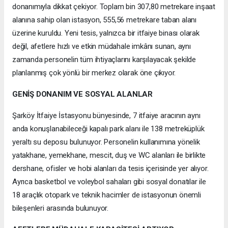
donanımıyla dikkat çekiyor. Toplam bin 307,80 metrekare inşaat
alanına sahip olan istasyon, 555,56 metrekare taban alanı
üzerine kuruldu. Yeni tesis, yalnızca bir itfaiye binası olarak
değil, afetlere hızlı ve etkin müdahale imkânı sunan, aynı
zamanda personelin tüm ihtiyaçlarını karşılayacak şekilde
planlanmış çok yönlü bir merkez olarak öne çıkıyor.
GENİŞ DONANIM VE SOSYAL ALANLAR
Şarköy İtfaiye İstasyonu bünyesinde, 7 itfaiye aracının aynı
anda konuşlanabileceği kapalı park alanı ile 138 metreküplük
yeraltı su deposu bulunuyor. Personelin kullanımına yönelik
yatakhane, yemekhane, mescit, duş ve WC alanları ile birlikte
dershane, ofisler ve hobi alanları da tesis içerisinde yer alıyor.
Ayrıca basketbol ve voleybol sahaları gibi sosyal donatılar ile
18 araçlık otopark ve teknik hacimler de istasyonun önemli
bileşenleri arasında bulunuyor.