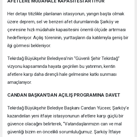
AFETLERE MÜDAHALE KAPASİTESİ ARTIYOR
Her detayı titizlikle planlanan istasyonun, yangın başta olmak
üzere deprem, sel ve benzeri afet durumlarında Şarköy ve
çevresine hızlı müdahale kapasitesini önemli ölçüde artırması
hedefleniyor. Açılış töreninin, yurttaşların da katılımıyla geniş bir
ilgi görmesi bekleniyor.
Tekirdağ Büyükşehir Belediyesi’nin “Güvenli Şehir Tekirdağ”
vizyonu kapsamında hayata geçirilen bu yatırımın, kentin
afetlere karşı daha dirençli hale gelmesine katkı sunması
amaçlanıyor.
CANDAN BAŞKAN’DAN AÇILIŞ PROGRAMINA DAVET
Tekirdağ Büyükşehir Belediye Başkanı Candan Yüceer, Şarköy’e
kazandırılan yeni itfaiye istasyonunun afetlere karşı güçlü bir
güvence olacağını belirterek, “Vatandaşlarımızın can ve mal
güvenliği bizim en öncelikli sorumluluğumuz. Şarköy İtfaiye