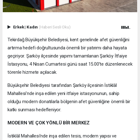
Erkek
|
Kadın
(Haberi Sesli Oku)
Tekirdağ Büyükşehir Belediyesi, kent genelinde afet güvenliğini
artırma hedefi doğrultusunda önemli bir yatırımı daha hayata
geçiriyor. Şarköy ilçesinde yapımı tamamlanan Şarköy İtfaiye
İstasyonu, 4 Nisan Cumartesi günü saat 15.00’te düzenlenecek
törenle hizmete açılacak.
Büyükşehir Belediyesi tarafından Şarköy ilçesinin İstiklâl
Mahallesi’nde inşa edilen yeni itfaiye istasyonunun, sahip
olduğu modern donatılarla bölgenin afet güvenliğine önemli bir
katkı sunması hedefleniyor.
MODERN VE ÇOK YÖNLÜ BİR MERKEZ
İstiklâl Mahallesi’nde inşa edilen tesis, modern yapısı ve