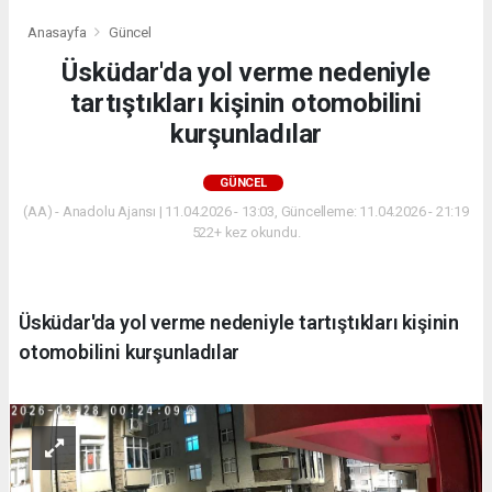
Anasayfa
Güncel
Üsküdar'da yol verme nedeniyle
tartıştıkları kişinin otomobilini
kurşunladılar
GÜNCEL
(AA) - Anadolu Ajansı | 11.04.2026 - 13:03, Güncelleme: 11.04.2026 - 21:19
522+ kez okundu.
Üsküdar'da yol verme nedeniyle tartıştıkları kişinin
otomobilini kurşunladılar