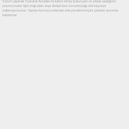
Yorum yazarak Topluluk Kuralları’nı kabul etmiş bulunuyor ve siteye yaptığınız
yorumunuzla ilgili doğrudan veya dolaylı tüm sorumluluğu tek başınıza
üstleniyorsunuz. Yazılan tüm yorumlardan site yönetimi hiçbir şekilde sorumlu
tutulamaz.
Anasayfa
Güncel
Eski eşi Şerife'yi av tüfeğiyle
öldüren sanığa ağırlaştırılmış
müebbet hapis istemi
GÜNCEL
01.04.2026 - 12:22, Güncelleme: 01.04.2026 - 15:10
741+ kez okundu.
Eski eşi Şerife'yi av tüfeğiyle öldüren sanığa
ağırlaştırılmış müebbet hapis istemi