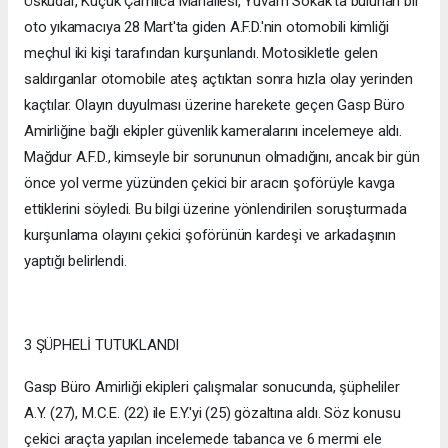
Üsküdar, Küçük Çamlıca Mahallesi, Yuvam Sokak'ta bulunan bir
oto yıkamacıya 28 Mart'ta giden A.F.D.'nin otomobili kimliği
meçhul iki kişi tarafından kurşunlandı. Motosikletle gelen
saldırganlar otomobile ateş açtıktan sonra hızla olay yerinden
kaçtılar. Olayın duyulması üzerine harekete geçen Gasp Büro
Amirliğine bağlı ekipler güvenlik kameralarını incelemeye aldı.
Mağdur A.F.D., kimseyle bir sorununun olmadığını, ancak bir gün
önce yol verme yüzünden çekici bir aracın şoförüyle kavga
ettiklerini söyledi. Bu bilgi üzerine yönlendirilen soruşturmada
kurşunlama olayını çekici şoförünün kardeşi ve arkadaşının
yaptığı belirlendi.
3 ŞÜPHELİ TUTUKLANDI
Gasp Büro Amirliği ekipleri çalışmalar sonucunda, şüpheliler
A.Y. (27), M.C.E. (22) ile E.Y.'yi (25) gözaltına aldı. Söz konusu
çekici araçta yapılan incelemede tabanca ve 6 mermi ele