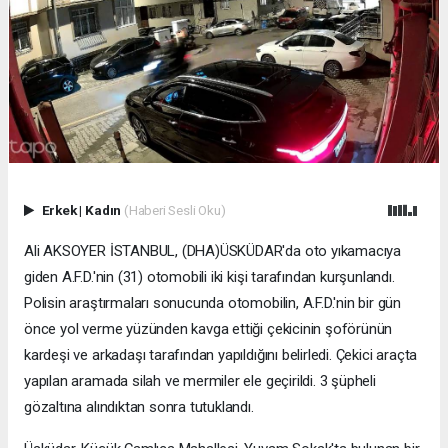
Erkek
|
Kadın
(Haberi Sesli Oku)
Ali AKSOYER İSTANBUL, (DHA)ÜSKÜDAR'da oto yıkamacıya
giden A.F.D.'nin (31) otomobili iki kişi tarafından kurşunlandı.
Polisin araştırmaları sonucunda otomobilin, A.F.D.'nin bir gün
önce yol verme yüzünden kavga ettiği çekicinin şoförünün
kardeşi ve arkadaşı tarafından yapıldığını belirledi. Çekici araçta
yapılan aramada silah ve mermiler ele geçirildi. 3 şüpheli
gözaltına alındıktan sonra tutuklandı.