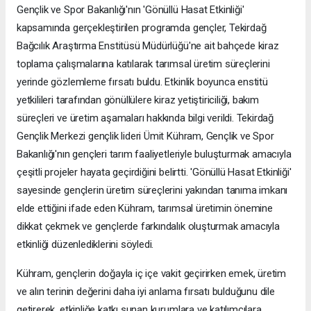
Gençlik ve Spor Bakanlığı'nın 'Gönüllü Hasat Etkinliği'
kapsamında gerçekleştirilen programda gençler, Tekirdağ
Bağcılık Araştırma Enstitüsü Müdürlüğü'ne ait bahçede kiraz
toplama çalışmalarına katılarak tarımsal üretim süreçlerini
yerinde gözlemleme fırsatı buldu. Etkinlik boyunca enstitü
yetkilileri tarafından gönüllülere kiraz yetiştiriciliği, bakım
süreçleri ve üretim aşamaları hakkında bilgi verildi. Tekirdağ
Gençlik Merkezi gençlik lideri Ümit Kühram, Gençlik ve Spor
Bakanlığı'nın gençleri tarım faaliyetleriyle buluşturmak amacıyla
çeşitli projeler hayata geçirdiğini belirtti. 'Gönüllü Hasat Etkinliği'
sayesinde gençlerin üretim süreçlerini yakından tanıma imkanı
elde ettiğini ifade eden Kühram, tarımsal üretimin önemine
dikkat çekmek ve gençlerde farkındalık oluşturmak amacıyla
etkinliği düzenlediklerini söyledi.
Kühram, gençlerin doğayla iç içe vakit geçirirken emek, üretim
ve alın terinin değerini daha iyi anlama fırsatı bulduğunu dile
getirerek, etkinliğe katkı sunan kurumlara ve katılımcılara