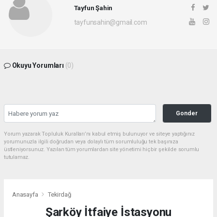
Tayfun Şahin
tayfunsahin@gmail.com
Okuyu Yorumları
(0)
Gonder
Yorum yazarak Topluluk Kuralları’nı kabul etmiş bulunuyor ve siteye yaptığınız
yorumunuzla ilgili doğrudan veya dolaylı tüm sorumluluğu tek başınıza
üstleniyorsunuz. Yazılan tüm yorumlardan site yönetimi hiçbir şekilde sorumlu
tutulamaz.
Anasayfa
Tekirdağ
Şarköy İtfaiye İstasyonu