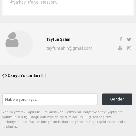
#Şarköy İtfaiye İstasyonu
Tayfun Şahin
tayfunsahin@gmail.com
Okuyu Yorumları
(0)
Gonder
Yorum yazarak Topluluk Kuralları’nı kabul etmiş bulunuyor ve siteye yaptığınız
yorumunuzla ilgili doğrudan veya dolaylı tüm sorumluluğu tek başınıza
üstleniyorsunuz. Yazılan tüm yorumlardan site yönetimi hiçbir şekilde sorumlu
tutulamaz.