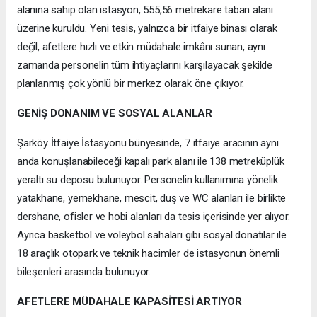
alanına sahip olan istasyon, 555,56 metrekare taban alanı
üzerine kuruldu. Yeni tesis, yalnızca bir itfaiye binası olarak
değil, afetlere hızlı ve etkin müdahale imkânı sunan, aynı
zamanda personelin tüm ihtiyaçlarını karşılayacak şekilde
planlanmış çok yönlü bir merkez olarak öne çıkıyor.
GENİŞ DONANIM VE SOSYAL ALANLAR
Şarköy İtfaiye İstasyonu bünyesinde, 7 itfaiye aracının aynı
anda konuşlanabileceği kapalı park alanı ile 138 metreküplük
yeraltı su deposu bulunuyor. Personelin kullanımına yönelik
yatakhane, yemekhane, mescit, duş ve WC alanları ile birlikte
dershane, ofisler ve hobi alanları da tesis içerisinde yer alıyor.
Ayrıca basketbol ve voleybol sahaları gibi sosyal donatılar ile
18 araçlık otopark ve teknik hacimler de istasyonun önemli
bileşenleri arasında bulunuyor.
AFETLERE MÜDAHALE KAPASİTESİ ARTIYOR