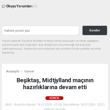
Okuyu Yorumları
(0)
Gonder
Yorum yazarak Topluluk Kuralları’nı kabul etmiş bulunuyor ve siteye yaptığınız
yorumunuzla ilgili doğrudan veya dolaylı tüm sorumluluğu tek başınıza
üstleniyorsunuz. Yazılan tüm yorumlardan site yönetimi hiçbir şekilde sorumlu
tutulamaz.
Anasayfa
Güncel
Beşiktaş, Midtjylland maçının
hazırlıklarına devam etti
GÜNCEL
(AA) - Anadolu Ajansı | 18.07.2026 - 22:28, Güncelleme: 18.07.2026 - 22:31
394 kez okundu.