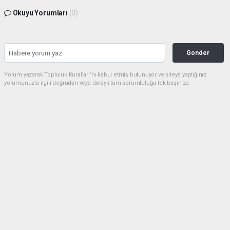
Okuyu Yorumları
(0)
Gonder
Yorum yazarak Topluluk Kuralları’nı kabul etmiş bulunuyor ve siteye yaptığınız
yorumunuzla ilgili doğrudan veya dolaylı tüm sorumluluğu tek başınıza
üstleniyorsunuz. Yazılan tüm yorumlardan site yönetimi hiçbir şekilde sorumlu
tutulamaz.
Anasayfa
Tekirdağ
Tekirdağ'da sahipsiz 5 bini aşkın
hayvana bakım ve tedavi uygulandı
TEKIRDAĞ
(AA) - Anadolu Ajansı | 08.07.2026 - 18:16, Güncelleme: 08.07.2026 - 19:46
890+ kez okundu.