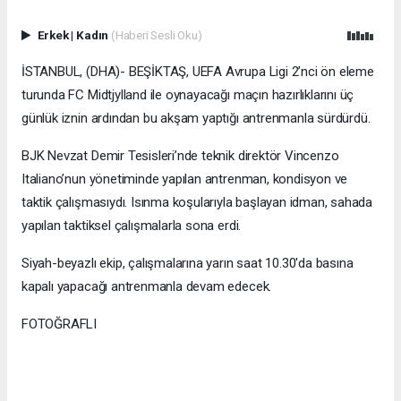
Erkek
|
Kadın
(Haberi Sesli Oku)
İSTANBUL, (DHA)- BEŞİKTAŞ, UEFA Avrupa Ligi 2’nci ön eleme
turunda FC Midtjylland ile oynayacağı maçın hazırlıklarını üç
günlük iznin ardından bu akşam yaptığı antrenmanla sürdürdü.
BJK Nevzat Demir Tesisleri’nde teknik direktör Vincenzo
Italiano’nun yönetiminde yapılan antrenman, kondisyon ve
taktik çalışmasıydı. Isınma koşularıyla başlayan idman, sahada
yapılan taktiksel çalışmalarla sona erdi.
Siyah-beyazlı ekip, çalışmalarına yarın saat 10.30'da basına
kapalı yapacağı antrenmanla devam edecek.
FOTOĞRAFLI