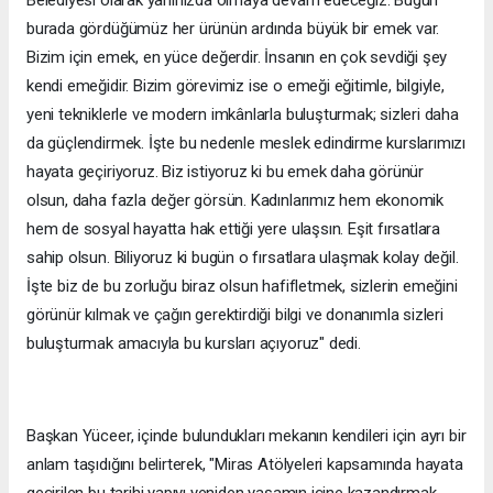
Belediyesi olarak yanınızda olmaya devam edeceğiz. Bugün
burada gördüğümüz her ürünün ardında büyük bir emek var.
Bizim için emek, en yüce değerdir. İnsanın en çok sevdiği şey
kendi emeğidir. Bizim görevimiz ise o emeği eğitimle, bilgiyle,
yeni tekniklerle ve modern imkânlarla buluşturmak; sizleri daha
da güçlendirmek. İşte bu nedenle meslek edindirme kurslarımızı
hayata geçiriyoruz. Biz istiyoruz ki bu emek daha görünür
olsun, daha fazla değer görsün. Kadınlarımız hem ekonomik
hem de sosyal hayatta hak ettiği yere ulaşsın. Eşit fırsatlara
sahip olsun. Biliyoruz ki bugün o fırsatlara ulaşmak kolay değil.
İşte biz de bu zorluğu biraz olsun hafifletmek, sizlerin emeğini
görünür kılmak ve çağın gerektirdiği bilgi ve donanımla sizleri
buluşturmak amacıyla bu kursları açıyoruz" dedi.
Başkan Yüceer, içinde bulundukları mekanın kendileri için ayrı bir
anlam taşıdığını belirterek, "Miras Atölyeleri kapsamında hayata