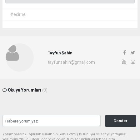
#edirne
Tayfun Şahin
tayfunsahin@gmail.com
Okuyu Yorumları
(0)
Gonder
Yorum yazarak Topluluk Kuralları’nı kabul etmiş bulunuyor ve siteye yaptığınız
yorumunuzla ilgili doğrudan veya dolaylı tüm sorumluluğu tek başınıza