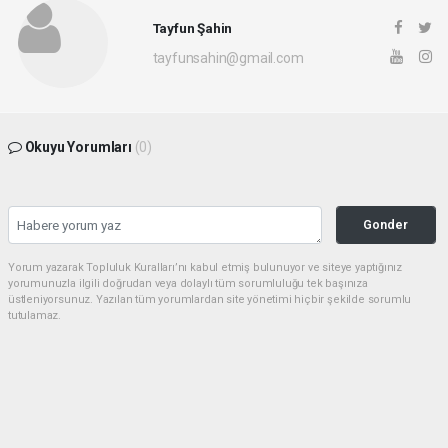
Tayfun Şahin
tayfunsahin@gmail.com
Okuyu Yorumları
(0)
Gonder
Yorum yazarak Topluluk Kuralları’nı kabul etmiş bulunuyor ve siteye yaptığınız
yorumunuzla ilgili doğrudan veya dolaylı tüm sorumluluğu tek başınıza
üstleniyorsunuz. Yazılan tüm yorumlardan site yönetimi hiçbir şekilde sorumlu
tutulamaz.
Sonraki