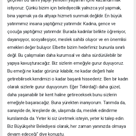
geçirilen bu tarihi yapıyı yeniden yaşamın içine kazandırmak
istiyoruz. Çünkü bizim için belediyecilik yalnızca yol yapmak,
bina yapmak ya da altyapı hizmeti sunmak değildir. En büyük
yatırımımız insana yaptığımız yatırımdır. Kadına, gence ve
çocuğa yaptığımız yatırımdır. Burada kadınlar birlikte öğreniyor,
dayanışıyor, sosyalleşiyor, meslek sahibi oluyor ve en önemlisi
emekleri değer buluyor. Elbette bizim hedefimiz bununla sınırlı
değil. Bu çalışmaları daha kurumsal ve daha sürdürülebilir bir
yapıya kavuşturacağız. Biz sizlerin emeğiyle gurur duyuyoruz.
Bu emeği ne kadar görünür kılabilir, ne kadar değerli hale
getirebilirsek kendimizi o kadar başarılı hissederiz. Ben bir kadın
olarak sizlerle gurur duyuyorum. Eğer Tekirdağ’ı daha güzel,
daha yaşanabilir bir kent haline getireceksek bunu sizlerin
emeğiyle başaracağız. Buna yürekten inanıyorum. Tarımda da,
sanayide de, kreşlerde de, ulaşımda da, meslek edindirme
kurslarında da. Yeter ki siz üretmek isteyin, yeter ki talep edin.
Biz Büyükşehir Belediyesi olarak, her zaman yanınızda olmaya
devam edeceği" diye konuştu.