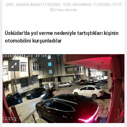
(AA) - Anadolu Ajansı | 11.04.2026 - 13:03, Güncelleme: 11.04.2026 - 21:19
522+ kez okundu.
Üsküdar'da yol verme nedeniyle tartıştıkları kişinin
otomobilini kurşunladılar