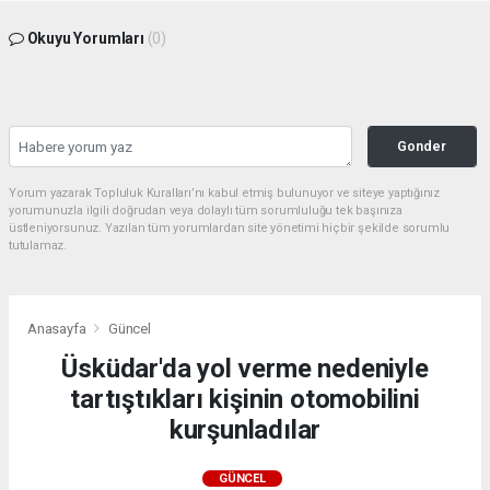
Okuyu Yorumları
(0)
Gonder
Yorum yazarak Topluluk Kuralları’nı kabul etmiş bulunuyor ve siteye yaptığınız
yorumunuzla ilgili doğrudan veya dolaylı tüm sorumluluğu tek başınıza
üstleniyorsunuz. Yazılan tüm yorumlardan site yönetimi hiçbir şekilde sorumlu
tutulamaz.
Anasayfa
Güncel
Üsküdar'da yol verme nedeniyle
tartıştıkları kişinin otomobilini
kurşunladılar
GÜNCEL