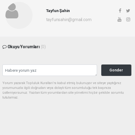
Tayfun Şahin
tayfunsahin@gmail.com
Okuyu Yorumları
(0)
Gonder
Yorum yazarak Topluluk Kuralları’nı kabul etmiş bulunuyor ve siteye yaptığınız
yorumunuzla ilgili doğrudan veya dolaylı tüm sorumluluğu tek başınıza
üstleniyorsunuz. Yazılan tüm yorumlardan site yönetimi hiçbir şekilde sorumlu
tutulamaz.
Sonraki