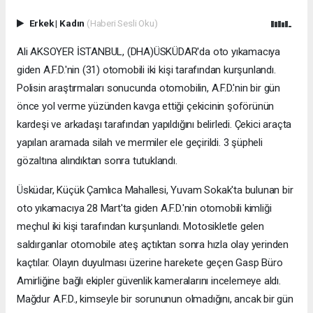
Erkek
|
Kadın
(Haberi Sesli Oku)
Ali AKSOYER İSTANBUL, (DHA)ÜSKÜDAR'da oto yıkamacıya
giden A.F.D.'nin (31) otomobili iki kişi tarafından kurşunlandı.
Polisin araştırmaları sonucunda otomobilin, A.F.D.'nin bir gün
önce yol verme yüzünden kavga ettiği çekicinin şoförünün
kardeşi ve arkadaşı tarafından yapıldığını belirledi. Çekici araçta
yapılan aramada silah ve mermiler ele geçirildi. 3 şüpheli
gözaltına alındıktan sonra tutuklandı.
Üsküdar, Küçük Çamlıca Mahallesi, Yuvam Sokak'ta bulunan bir
oto yıkamacıya 28 Mart'ta giden A.F.D.'nin otomobili kimliği
meçhul iki kişi tarafından kurşunlandı. Motosikletle gelen
saldırganlar otomobile ateş açtıktan sonra hızla olay yerinden
kaçtılar. Olayın duyulması üzerine harekete geçen Gasp Büro
Amirliğine bağlı ekipler güvenlik kameralarını incelemeye aldı.
Mağdur A.F.D., kimseyle bir sorununun olmadığını, ancak bir gün