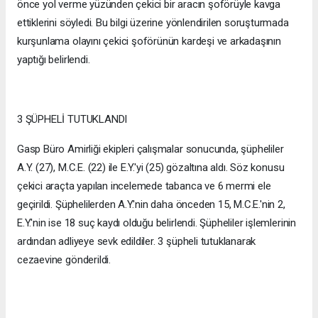
önce yol verme yüzünden çekici bir aracın şoförüyle kavga
ettiklerini söyledi. Bu bilgi üzerine yönlendirilen soruşturmada
kurşunlama olayını çekici şoförünün kardeşi ve arkadaşının
yaptığı belirlendi.
3 ŞÜPHELİ TUTUKLANDI
Gasp Büro Amirliği ekipleri çalışmalar sonucunda, şüpheliler
A.Y. (27), M.C.E. (22) ile E.Y.'yi (25) gözaltına aldı. Söz konusu
çekici araçta yapılan incelemede tabanca ve 6 mermi ele
geçirildi. Şüphelilerden A.Y.'nin daha önceden 15, M.C.E.'nin 2,
E.Y.'nin ise 18 suç kaydı olduğu belirlendi. Şüpheliler işlemlerinin
ardından adliyeye sevk edildiler. 3 şüpheli tutuklanarak
cezaevine gönderildi.