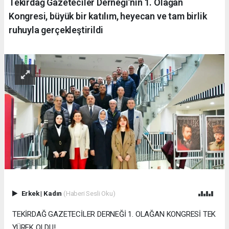
Tekirdağ Gazeteciler Derneği’nin 1. Olağan
Kongresi, büyük bir katılım, heyecan ve tam birlik
ruhuyla gerçekleştirildi
Erkek
|
Kadın
(Haberi Sesli Oku)
TEKİRDAĞ GAZETECİLER DERNEĞİ 1. OLAĞAN KONGRESİ TEK
YÜREK OLDU!