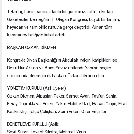
Tekirdağ basın camiası tarihi bir güne imza attı. Tekirdağ
Gazeteciler Derneği’nin 1. Olağan Kongresi, büyük bir katılım,
heyecan ve tam birlik ruhuyla gerçekleştirildi. Alınan tüm
kararlar oy birliğiyle kabul edildi.
BAŞKAN ÖZKAN DİKMEN
Kongrede Divan Başkanlığı’nı Abdullah Yalçın, katiplikleri ise
Betül Nur Arslan ve Asım Yavuz üstlendi. Yapılan seçim
sonucunda derneğin ilk başkanı Özkan Dikmen oldu.
YÖNETİM KURULU (Asil Üyeler):
Özkan Dikmen, Alpaslan Peker, Samet Ayan, Tayfun Şahin,
Feray Toprakkaya, Bülent Yakar, Habibe Üzel, Hasan Girgin, Fırat
Keskinkılıç, Tolga Çalışkan, Zaim Erken, Özer Enginler
DENETLEME KURULU (Asil):
Seyit Süren, Levent Silistre, Mehmet Yirun