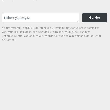
Gonder
Yorum yazarak Topluluk Kuralları’nı kabul etmiş bulunuyor ve siteye yaptığınız
yorumunuzla ilgili doğrudan veya dolaylı tüm sorumluluğu tek başınıza
üstleniyorsunuz. Yazılan tüm yorumlardan site yönetimi hiçbir şekilde sorumlu
tutulamaz.
Anasayfa
Tekirdağ
Tekirdağ’ın Geleceğine Yön
Verecek Projeler İçin Ankara’da
Kritik Temaslar
TEKIRDAĞ
20.06.2026 - 11:12, Güncelleme: 20.06.2026 - 11:13
973+ kez okundu.