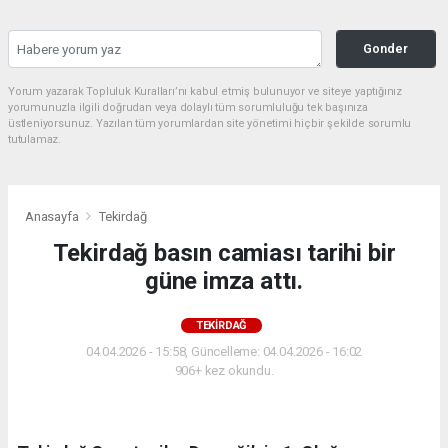
Gonder
Yorum yazarak Topluluk Kuralları’nı kabul etmiş bulunuyor ve siteye yaptığınız
yorumunuzla ilgili doğrudan veya dolaylı tüm sorumluluğu tek başınıza
üstleniyorsunuz. Yazılan tüm yorumlardan site yönetimi hiçbir şekilde sorumlu
tutulamaz.
Anasayfa
Tekirdağ
Tekirdağ basın camiası tarihi bir
güne imza attı.
TEKIRDAĞ
04.04.2026 - 15:58, Güncelleme: 04.04.2026 - 16:02
906+ kez okundu.