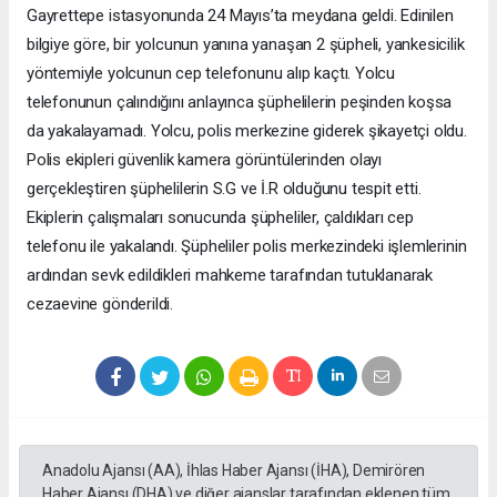
Gayrettepe istasyonunda 24 Mayıs’ta meydana geldi. Edinilen
bilgiye göre, bir yolcunun yanına yanaşan 2 şüpheli, yankesicilik
yöntemiyle yolcunun cep telefonunu alıp kaçtı. Yolcu
telefonunun çalındığını anlayınca şüphelilerin peşinden koşsa
da yakalayamadı. Yolcu, polis merkezine giderek şikayetçi oldu.
Polis ekipleri güvenlik kamera görüntülerinden olayı
gerçekleştiren şüphelilerin S.G ve İ.R olduğunu tespit etti.
Ekiplerin çalışmaları sonucunda şüpheliler, çaldıkları cep
telefonu ile yakalandı. Şüpheliler polis merkezindeki işlemlerinin
ardından sevk edildikleri mahkeme tarafından tutuklanarak
cezaevine gönderildi.
Anadolu Ajansı (AA), İhlas Haber Ajansı (İHA), Demirören
Haber Ajansı (DHA) ve diğer ajanslar tarafından eklenen tüm