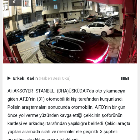
Erkek
|
Kadın
(Haberi Sesli Oku)
Ali AKSOYER İSTANBUL, (DHA)ÜSKÜDAR'da oto yıkamacıya
giden A.F.D.'nin (31) otomobili iki kişi tarafından kurşunlandı.
Polisin araştırmaları sonucunda otomobilin, A.F.D.'nin bir gün
önce yol verme yüzünden kavga ettiği çekicinin şoförünün
kardeşi ve arkadaşı tarafından yapıldığını belirledi. Çekici araçta
yapılan aramada silah ve mermiler ele geçirildi. 3 şüpheli
gözaltına alındıktan sonra tutuklandı.