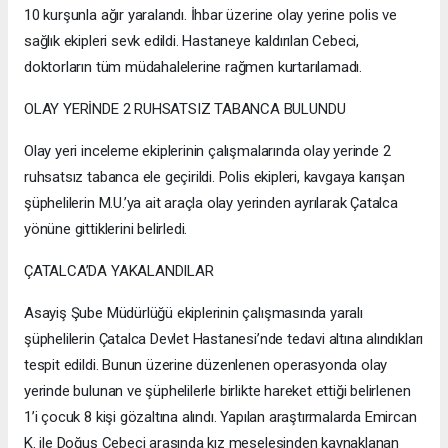
10 kurşunla ağır yaralandı. İhbar üzerine olay yerine polis ve
sağlık ekipleri sevk edildi. Hastaneye kaldırılan Cebeci,
doktorların tüm müdahalelerine rağmen kurtarılamadı.
OLAY YERİNDE 2 RUHSATSIZ TABANCA BULUNDU
Olay yeri inceleme ekiplerinin çalışmalarında olay yerinde 2
ruhsatsız tabanca ele geçirildi. Polis ekipleri, kavgaya karışan
şüphelilerin M.U.’ya ait araçla olay yerinden ayrılarak Çatalca
yönüne gittiklerini belirledi.
ÇATALCA’DA YAKALANDILAR
Asayiş Şube Müdürlüğü ekiplerinin çalışmasında yaralı
şüphelilerin Çatalca Devlet Hastanesi’nde tedavi altına alındıkları
tespit edildi. Bunun üzerine düzenlenen operasyonda olay
yerinde bulunan ve şüphelilerle birlikte hareket ettiği belirlenen
1’i çocuk 8 kişi gözaltına alındı. Yapılan araştırmalarda Emircan
K. ile Doğuş Cebeci arasında kız meselesinden kaynaklanan