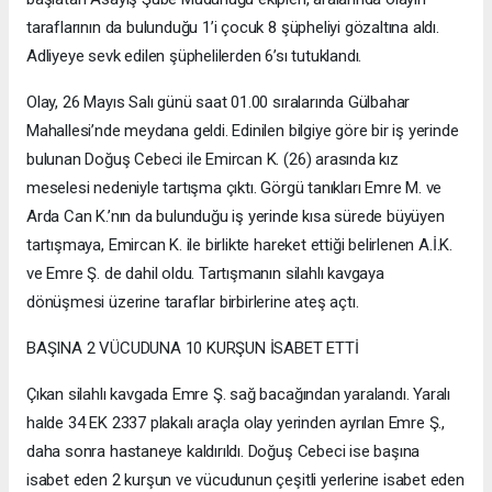
taraflarının da bulunduğu 1’i çocuk 8 şüpheliyi gözaltına aldı.
Adliyeye sevk edilen şüphelilerden 6’sı tutuklandı.
Olay, 26 Mayıs Salı günü saat 01.00 sıralarında Gülbahar
Mahallesi’nde meydana geldi. Edinilen bilgiye göre bir iş yerinde
bulunan Doğuş Cebeci ile Emircan K. (26) arasında kız
meselesi nedeniyle tartışma çıktı. Görgü tanıkları Emre M. ve
Arda Can K.’nın da bulunduğu iş yerinde kısa sürede büyüyen
tartışmaya, Emircan K. ile birlikte hareket ettiği belirlenen A.İ.K.
ve Emre Ş. de dahil oldu. Tartışmanın silahlı kavgaya
dönüşmesi üzerine taraflar birbirlerine ateş açtı.
BAŞINA 2 VÜCUDUNA 10 KURŞUN İSABET ETTİ
Çıkan silahlı kavgada Emre Ş. sağ bacağından yaralandı. Yaralı
halde 34 EK 2337 plakalı araçla olay yerinden ayrılan Emre Ş.,
daha sonra hastaneye kaldırıldı. Doğuş Cebeci ise başına
isabet eden 2 kurşun ve vücudunun çeşitli yerlerine isabet eden