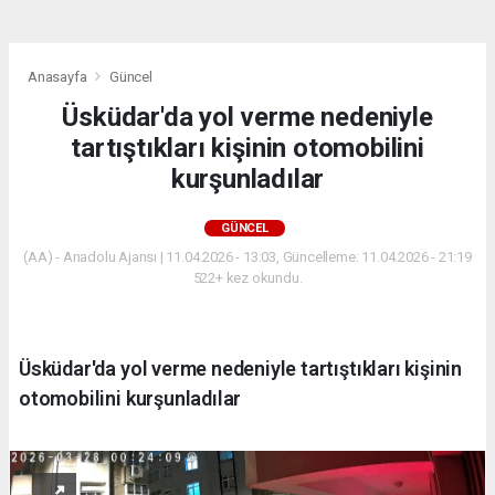
Anasayfa
Güncel
Üsküdar'da yol verme nedeniyle
tartıştıkları kişinin otomobilini
kurşunladılar
GÜNCEL
(AA) - Anadolu Ajansı | 11.04.2026 - 13:03, Güncelleme: 11.04.2026 - 21:19
522+ kez okundu.
Üsküdar'da yol verme nedeniyle tartıştıkları kişinin
otomobilini kurşunladılar