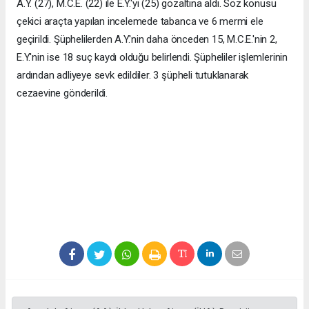
A.Y. (27), M.C.E. (22) ile E.Y.'yi (25) gözaltına aldı. Söz konusu
çekici araçta yapılan incelemede tabanca ve 6 mermi ele
geçirildi. Şüphelilerden A.Y.'nin daha önceden 15, M.C.E.'nin 2,
E.Y.'nin ise 18 suç kaydı olduğu belirlendi. Şüpheliler işlemlerinin
ardından adliyeye sevk edildiler. 3 şüpheli tutuklanarak
cezaevine gönderildi.