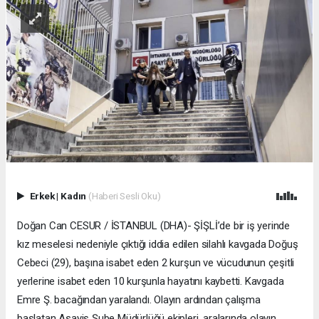
Erkek
|
Kadın
(Haberi Sesli Oku)
Doğan Can CESUR / İSTANBUL (DHA)- ŞİŞLİ’de bir iş yerinde
kız meselesi nedeniyle çıktığı iddia edilen silahlı kavgada Doğuş
Cebeci (29), başına isabet eden 2 kurşun ve vücudunun çeşitli
yerlerine isabet eden 10 kurşunla hayatını kaybetti. Kavgada
Emre Ş. bacağından yaralandı. Olayın ardından çalışma
başlatan Asayiş Şube Müdürlüğü ekipleri, aralarında olayın