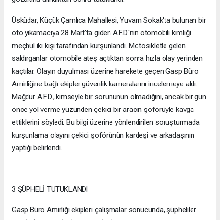
Üsküdar, Küçük Çamlıca Mahallesi, Yuvam Sokak'ta bulunan bir
oto yıkamacıya 28 Mart'ta giden A.F.D.'nin otomobili kimliği
meçhul iki kişi tarafından kurşunlandı. Motosikletle gelen
saldırganlar otomobile ateş açtıktan sonra hızla olay yerinden
kaçtılar. Olayın duyulması üzerine harekete geçen Gasp Büro
Amirliğine bağlı ekipler güvenlik kameralarını incelemeye aldı.
Mağdur A.F.D., kimseyle bir sorununun olmadığını, ancak bir gün
önce yol verme yüzünden çekici bir aracın şoförüyle kavga
ettiklerini söyledi. Bu bilgi üzerine yönlendirilen soruşturmada
kurşunlama olayını çekici şoförünün kardeşi ve arkadaşının
yaptığı belirlendi.
3 ŞÜPHELİ TUTUKLANDI
Gasp Büro Amirliği ekipleri çalışmalar sonucunda, şüpheliler