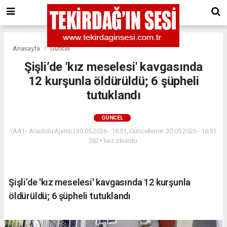
Anasayfa
Güncel
Şişli’de 'kız meselesi' kavgasında
12 kurşunla öldürüldü; 6 şüpheli
tutuklandı
GÜNCEL
(AA) - Anadolu Ajansı | 30.05.2026 - 16:51, Güncelleme: 30.05.2026 - 16:51
282+ kez okundu.
Şişli’de 'kız meselesi' kavgasında 12 kurşunla
öldürüldü; 6 şüpheli tutuklandı