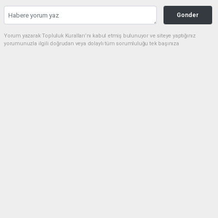
Gonder
Yorum yazarak Topluluk Kuralları’nı kabul etmiş bulunuyor ve siteye yaptığınız
yorumunuzla ilgili doğrudan veya dolaylı tüm sorumluluğu tek başınıza
üstleniyorsunuz. Yazılan tüm yorumlardan site yönetimi hiçbir şekilde sorumlu
tutulamaz.
Anasayfa
Tekirdağ
Tekirdağ basın camiası tarihi bir
güne imza attı.
TEKIRDAĞ
04.04.2026 - 15:58, Güncelleme: 04.04.2026 - 16:02
906+ kez okundu.
Tekirdağ Gazeteciler Derneği’nin 1. Olağan