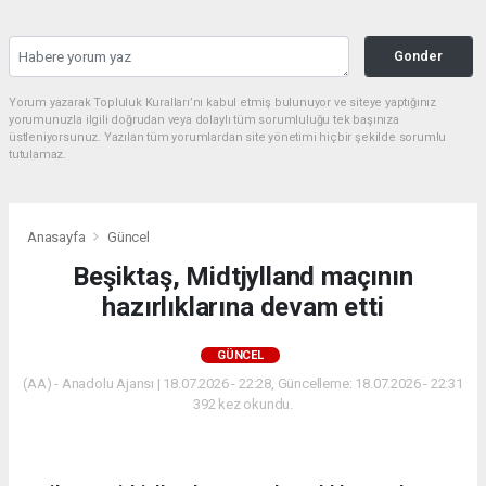
Gonder
Yorum yazarak Topluluk Kuralları’nı kabul etmiş bulunuyor ve siteye yaptığınız
yorumunuzla ilgili doğrudan veya dolaylı tüm sorumluluğu tek başınıza
üstleniyorsunuz. Yazılan tüm yorumlardan site yönetimi hiçbir şekilde sorumlu
tutulamaz.
Anasayfa
Güncel
Beşiktaş, Midtjylland maçının
hazırlıklarına devam etti
GÜNCEL
(AA) - Anadolu Ajansı | 18.07.2026 - 22:28, Güncelleme: 18.07.2026 - 22:31
392 kez okundu.