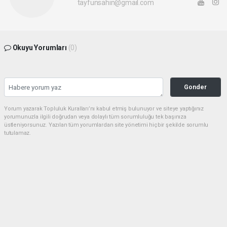
tayfunsahin@gmail.com
Okuyu Yorumları
(0)
Gonder
Yorum yazarak Topluluk Kuralları’nı kabul etmiş bulunuyor ve siteye yaptığınız
yorumunuzla ilgili doğrudan veya dolaylı tüm sorumluluğu tek başınıza
üstleniyorsunuz. Yazılan tüm yorumlardan site yönetimi hiçbir şekilde sorumlu
tutulamaz.
Sonraki
haber paketi
haber scripti
haber yazılımı
Tüm hakları saklı tutulmaktadır. Copyright 2026©