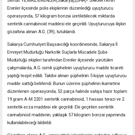
Serhat YILMAZ/ERENLER(Sakarya),(DHA)- SAKARYA’nın
Erenler ilçesinde polis ekiplerinin düzenlediği uyuşturucu
operasyonda, 57 kilogram bonzai üretilebilecek miktarda
sentetik cannabinoid maddesi ele geçirildi. Uyuşturucuya ilişkin
gözaltına alınan A.G. (39), tutuklandı.
Sakarya Cumhuriyet Başsavcılığı koordinesinde, Sakarya İl
Emniyet Müdürlüğü Narkotik Suçlarla Mücadele Şube
Müdürlüğü ekipleri tarafından Erenler ilçesinde yürütülen
çalışmalarda, A.G. isimli şüphelinin uyuşturucu madde ticareti
yaptığı tespit edildi. Takibe alınan şüphelinin 5 kişiye uyuşturucu
madde sattığı belirlendi. Bunun üzerine şüphelinin ikametine
düzenlenen operasyonda, 52 parça halinde satışa hazır toplam
19 gram A-M 2201 sentetik cannabinoid, 1 hassas terazi ve 2
sentetik ecza maddesi ele geçirildi. Ele geçirilen sentetik
cannabinoid maddenin, yaklaşık 57 kilogram bonzai yapımında
kullanılabileceği bildirildi.