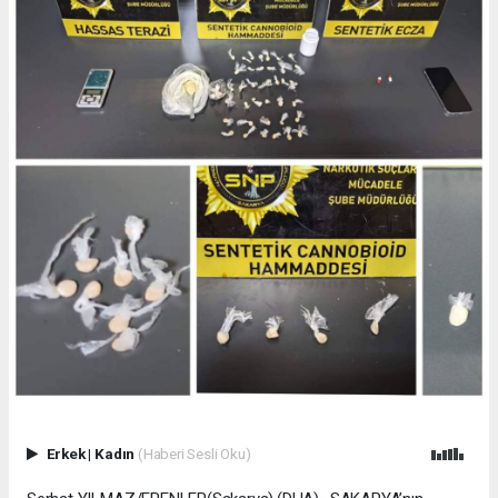
Erkek
|
Kadın
(Haberi Sesli Oku)