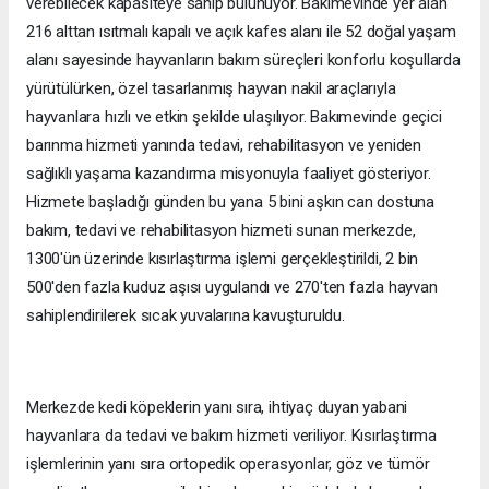
verebilecek kapasiteye sahip bulunuyor. Bakımevinde yer alan
216 alttan ısıtmalı kapalı ve açık kafes alanı ile 52 doğal yaşam
alanı sayesinde hayvanların bakım süreçleri konforlu koşullarda
yürütülürken, özel tasarlanmış hayvan nakil araçlarıyla
hayvanlara hızlı ve etkin şekilde ulaşılıyor. Bakımevinde geçici
barınma hizmeti yanında tedavi, rehabilitasyon ve yeniden
sağlıklı yaşama kazandırma misyonuyla faaliyet gösteriyor.
Hizmete başladığı günden bu yana 5 bini aşkın can dostuna
bakım, tedavi ve rehabilitasyon hizmeti sunan merkezde,
1300'ün üzerinde kısırlaştırma işlemi gerçekleştirildi, 2 bin
500'den fazla kuduz aşısı uygulandı ve 270'ten fazla hayvan
sahiplendirilerek sıcak yuvalarına kavuşturuldu.
Merkezde kedi köpeklerin yanı sıra, ihtiyaç duyan yabani
hayvanlara da tedavi ve bakım hizmeti veriliyor. Kısırlaştırma
işlemlerinin yanı sıra ortopedik operasyonlar, göz ve tümör