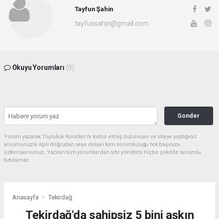
Tayfun Şahin
tayfunsahin@gmail.com
Okuyu Yorumları
(0)
Gonder
Yorum yazarak Topluluk Kuralları’nı kabul etmiş bulunuyor ve siteye yaptığınız
yorumunuzla ilgili doğrudan veya dolaylı tüm sorumluluğu tek başınıza
üstleniyorsunuz. Yazılan tüm yorumlardan site yönetimi hiçbir şekilde sorumlu
tutulamaz.
Anasayfa
Tekirdağ
Tekirdağ'da sahipsiz 5 bini aşkın