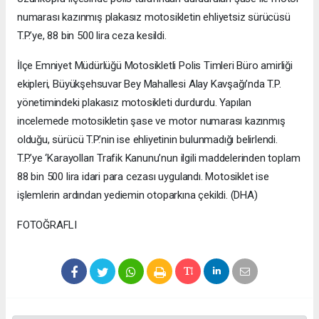
numarası kazınmış plakasız motosikletin ehliyetsiz sürücüsü
T.P.’ye, 88 bin 500 lira ceza kesildi.
İlçe Emniyet Müdürlüğü Motosikletli Polis Timleri Büro amirliği
ekipleri, Büyükşehsuvar Bey Mahallesi Alay Kavşağı’nda T.P.
yönetimindeki plakasız motosikleti durdurdu. Yapılan
incelemede motosikletin şase ve motor numarası kazınmış
olduğu, sürücü T.P.’nin ise ehliyetinin bulunmadığı belirlendi.
T.P.’ye ‘Karayolları Trafik Kanunu’nun ilgili maddelerinden toplam
88 bin 500 lira idari para cezası uygulandı. Motosiklet ise
işlemlerin ardından yediemin otoparkına çekildi. (DHA)
FOTOĞRAFLI