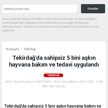
Gonder
Yorum yazarak Topluluk Kuralları’nı kabul etmiş bulunuyor ve siteye yaptığınız
yorumunuzla ilgili doğrudan veya dolaylı tüm sorumluluğu tek başınıza
üstleniyorsunuz. Yazılan tüm yorumlardan site yönetimi hiçbir şekilde sorumlu
tutulamaz.
Anasayfa
Tekirdağ
Tekirdağ'da sahipsiz 5 bini aşkın
hayvana bakım ve tedavi uygulandı
TEKIRDAĞ
(AA) - Anadolu Ajansı | 08.07.2026 - 18:16, Güncelleme: 08.07.2026 - 19:46
865+ kez okundu.
Tekirdağ'da sahipsiz 5 bini aşkın hayvana bakım ve