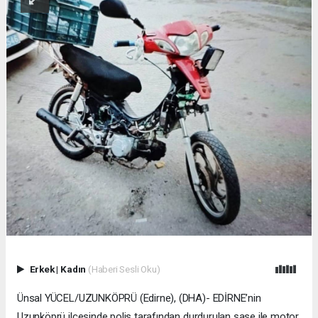
Erkek
|
Kadın
(Haberi Sesli Oku)
Ünsal YÜCEL/UZUNKÖPRÜ (Edirne), (DHA)- EDİRNE’nin
Uzunköprü ilçesinde polis tarafından durdurulan şase ile motor