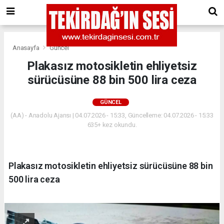
Anasayfa
Güncel
Plakasız motosikletin ehliyetsiz
sürücüsüne 88 bin 500 lira ceza
GÜNCEL
(AA) - Anadolu Ajansı | 04.07.2026 - 15:33, Güncelleme: 04.07.2026 - 15:33
635+ kez okundu.
Plakasız motosikletin ehliyetsiz sürücüsüne 88 bin
500 lira ceza