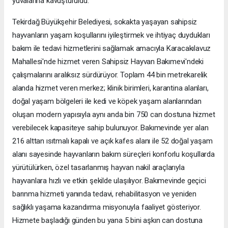
yuvalarına kavuşturuldu.
Tekirdağ Büyükşehir Belediyesi, sokakta yaşayan sahipsiz
hayvanların yaşam koşullarını iyileştirmek ve ihtiyaç duydukları
bakım ile tedavi hizmetlerini sağlamak amacıyla Karacakılavuz
Mahallesi'nde hizmet veren Sahipsiz Hayvan Bakımevi'ndeki
çalışmalarını aralıksız sürdürüyor. Toplam 44 bin metrekarelik
alanda hizmet veren merkez; klinik birimleri, karantina alanları,
doğal yaşam bölgeleri ile kedi ve köpek yaşam alanlarından
oluşan modern yapısıyla aynı anda bin 750 can dostuna hizmet
verebilecek kapasiteye sahip bulunuyor. Bakımevinde yer alan
216 alttan ısıtmalı kapalı ve açık kafes alanı ile 52 doğal yaşam
alanı sayesinde hayvanların bakım süreçleri konforlu koşullarda
yürütülürken, özel tasarlanmış hayvan nakil araçlarıyla
hayvanlara hızlı ve etkin şekilde ulaşılıyor. Bakımevinde geçici
barınma hizmeti yanında tedavi, rehabilitasyon ve yeniden
sağlıklı yaşama kazandırma misyonuyla faaliyet gösteriyor.
Hizmete başladığı günden bu yana 5 bini aşkın can dostuna