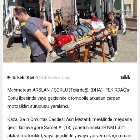
Erkek
|
Kadın
(Haberi Sesli Oku)
Mehmetcan ARSLAN / ÇORLU (Tekirdağ), (DHA)- TEKİRDAĞ’ın
Çorlu ilçesinde yaya geçidinde otomobile arkadan çarpan
motosiklet sürücüsü, yaralandı.
Kaza, Salih Omurtak Caddesi Asri Mezarlık mevkiinde meydana
geldi. İddiaya göre Samet A. (18) yönetimindeki 34 NMT 321
plakalı motosiklet, yaya geçidinde yayaya yol vermek için duran