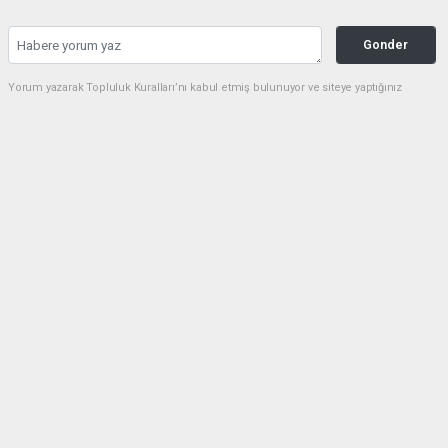
Gonder
Yorum yazarak Topluluk Kuralları’nı kabul etmiş bulunuyor ve siteye yaptığınız
yorumunuzla ilgili doğrudan veya dolaylı tüm sorumluluğu tek başınıza
üstleniyorsunuz. Yazılan tüm yorumlardan site yönetimi hiçbir şekilde sorumlu
tutulamaz.
Anasayfa
Tekirdağ
Tekirdağ’ın Geleceğine Yön
Verecek Projeler İçin Ankara’da
Kritik Temaslar
TEKIRDAĞ
20.06.2026 - 11:12, Güncelleme: 20.06.2026 - 11:13
707+ kez okundu.