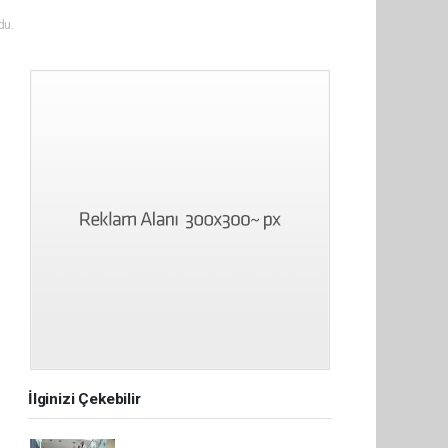
du.
İlginizi Çekebilir