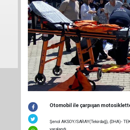
Otomobil ile çarpışan motosiklette
Şenol AKSOY/SARAY(Tekirdağ), (DHA)- TEKİRD
yaralandı.