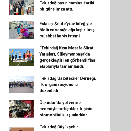
Tekirdağ basın camiası tarihi
bir güne imza attı.
Eski eşi Şerife'yi av tüfeğiyle
öldüren sanığa ağırlaştırılmış
müebbet hapis istemi
“Tekirdağ Kısa Mesafe Sürat
Yarışları, Süleymanpaşa’da
gerçekleştirilen görkemli final
etaplarıyla tamamlandı.
Tekirdağ Gazeteciler Derneği,
ilk organizasyonunu
düzenledi
Üsküdar'da yol verme
nedeniyle tartıştıkları kişinin
otomobilini kurşunladılar
Tekirdağ Büyükşehir