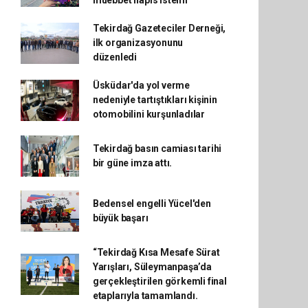
müebbet hapis istemi
Tekirdağ Gazeteciler Derneği,
ilk organizasyonunu
düzenledi
Üsküdar'da yol verme
nedeniyle tartıştıkları kişinin
otomobilini kurşunladılar
Tekirdağ basın camiası tarihi
bir güne imza attı.
Bedensel engelli Yücel'den
büyük başarı
“Tekirdağ Kısa Mesafe Sürat
Yarışları, Süleymanpaşa’da
gerçekleştirilen görkemli final
etaplarıyla tamamlandı.