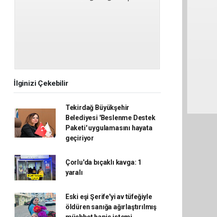
İlginizi Çekebilir
Tekirdağ Büyükşehir
Belediyesi 'Beslenme Destek
Paketi' uygulamasını hayata
geçiriyor
Çorlu'da bıçaklı kavga: 1
yaralı
Eski eşi Şerife'yi av tüfeğiyle
öldüren sanığa ağırlaştırılmış