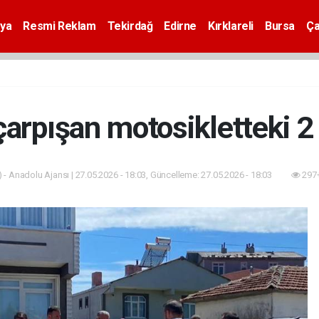
ya
Resmi Reklam
Tekirdağ
Edirne
Kırklareli
Bursa
Ça
çarpışan motosikletteki 2 
 - Anadolu Ajansı | 27.05.2026 - 18:03, Güncelleme: 27.05.2026 - 18:03
297+