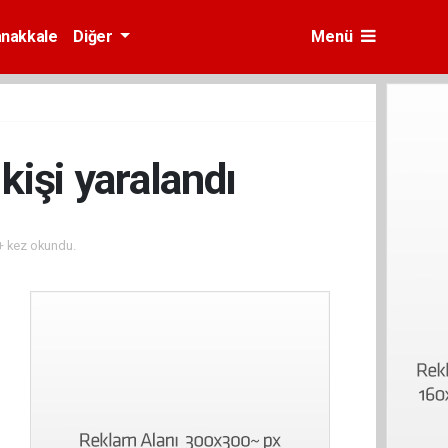
nakkale
Diğer
Menü
kişi yaralandı
 kez okundu.