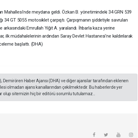
alan Mahallesi'nde meydana geldi. Özkan B. yönetimindeki 34 GRN 539
dığı 34 GT 5055 motosiklet çarpıştı. Çarpışmanın şiddetiyle savrulan
arkasındaki Emrullah Yiğit A. yaralandı. İhbarla kaza yerine
ılar, ilk müdahalelerinin ardından Saray Devlet Hastanesi'ne kaldırılarak
inceleme başlattı. (DHA)
), Demirören Haber Ajansı (DHA) ve diğer ajanslar tarafından eklenen
lesi olmadan ajans kanallarından çekilmektedir. Bu haberlerde yer
 olup sitemizin hiç bir editörü sorumlu tutulamaz...