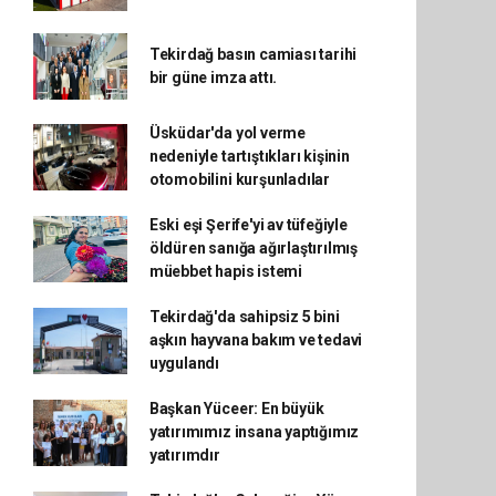
Tekirdağ basın camiası tarihi
bir güne imza attı.
Üsküdar'da yol verme
nedeniyle tartıştıkları kişinin
otomobilini kurşunladılar
Eski eşi Şerife'yi av tüfeğiyle
öldüren sanığa ağırlaştırılmış
müebbet hapis istemi
Tekirdağ'da sahipsiz 5 bini
aşkın hayvana bakım ve tedavi
uygulandı
Başkan Yüceer: En büyük
yatırımımız insana yaptığımız
yatırımdır