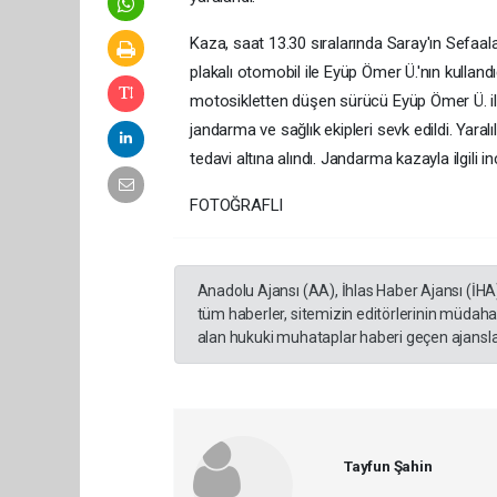
Kaza, saat 13.30 sıralarında Saray'ın Sefa
plakalı otomobil ile Eyüp Ömer Ü.'nın kullan
motosikletten düşen sürücü Eyüp Ömer Ü. ile 
jandarma ve sağlık ekipleri sevk edildi. Yaral
tedavi altına alındı. Jandarma kazayla ilgili 
FOTOĞRAFLI
Anadolu Ajansı (AA), İhlas Haber Ajansı (İHA
tüm haberler, sitemizin editörlerinin müdaha
alan hukuki muhataplar haberi geçen ajanslar
Tayfun Şahin