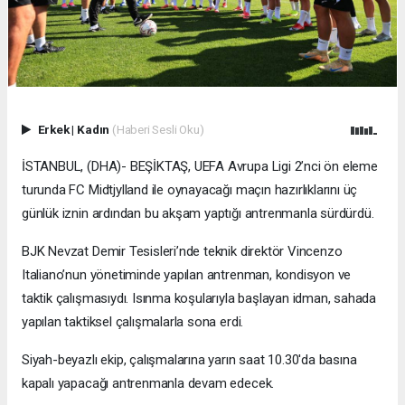
Erkek
|
Kadın
(Haberi Sesli Oku)
İSTANBUL, (DHA)- BEŞİKTAŞ, UEFA Avrupa Ligi 2’nci ön eleme
turunda FC Midtjylland ile oynayacağı maçın hazırlıklarını üç
günlük iznin ardından bu akşam yaptığı antrenmanla sürdürdü.
BJK Nevzat Demir Tesisleri’nde teknik direktör Vincenzo
Italiano’nun yönetiminde yapılan antrenman, kondisyon ve
taktik çalışmasıydı. Isınma koşularıyla başlayan idman, sahada
yapılan taktiksel çalışmalarla sona erdi.
Siyah-beyazlı ekip, çalışmalarına yarın saat 10.30'da basına
kapalı yapacağı antrenmanla devam edecek.