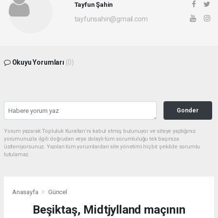
Tayfun Şahin
tayfunsahin@gmail.com
Okuyu Yorumları
(0)
Gonder
Yorum yazarak Topluluk Kuralları’nı kabul etmiş bulunuyor ve siteye yaptığınız
yorumunuzla ilgili doğrudan veya dolaylı tüm sorumluluğu tek başınıza
üstleniyorsunuz. Yazılan tüm yorumlardan site yönetimi hiçbir şekilde sorumlu
tutulamaz.
Anasayfa
Güncel
Beşiktaş, Midtjylland maçının