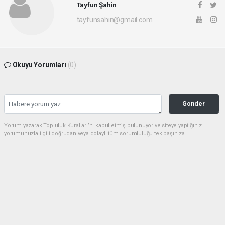
Tayfun Şahin
tayfunsahin@gmail.com
Okuyu Yorumları
(0)
Gonder
Yorum yazarak Topluluk Kuralları’nı kabul etmiş bulunuyor ve siteye yaptığınız
yorumunuzla ilgili doğrudan veya dolaylı tüm sorumluluğu tek başınıza
üstleniyorsunuz. Yazılan tüm yorumlardan site yönetimi hiçbir şekilde sorumlu
tutulamaz.
Sonraki
haber paketi
haber scripti
haber yazılımı