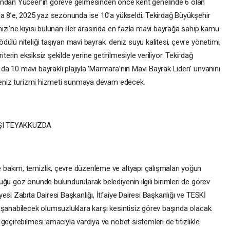
andan Yüceer’in göreve gelmesinden önce kent genelinde 6 olan
da 8’e, 2025 yaz sezonunda ise 10’a yükseldi. Tekirdağ Büyükşehir
zi’ne kıyısı bulunan iller arasında en fazla mavi bayrağa sahip kamu
ülü niteliği taşıyan mavi bayrak; deniz suyu kalitesi, çevre yönetimi,
 kriterin eksiksiz şekilde yerine getirilmesiyle veriliyor. Tekirdağ
a 10 mavi bayraklı plajıyla 'Marmara’nın Mavi Bayrak Lideri' unvanını
 deniz turizmi hizmeti sunmaya devam edecek.
ŞI TEYAKKUZDA
bakım, temizlik, çevre düzenleme ve altyapı çalışmaları yoğun
ğu göz önünde bulundurularak belediyenin ilgili birimleri de görev
esi Zabıta Dairesi Başkanlığı, İtfaiye Dairesi Başkanlığı ve TESKİ
aşanabilecek olumsuzluklara karşı kesintisiz görev başında olacak.
geçirebilmesi amacıyla vardiya ve nöbet sistemleri de titizlikle