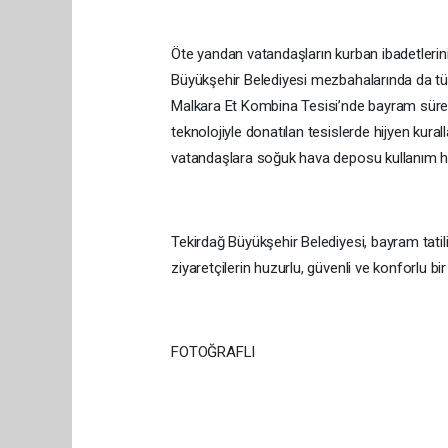
Öte yandan vatandaşların kurban ibadetlerini 
Büyükşehir Belediyesi mezbahalarında da tüm
Malkara Et Kombina Tesisi’nde bayram süre
teknolojiyle donatılan tesislerde hijyen kura
vatandaşlara soğuk hava deposu kullanım hi
Tekirdağ Büyükşehir Belediyesi, bayram tati
ziyaretçilerin huzurlu, güvenli ve konforlu b
FOTOĞRAFLI