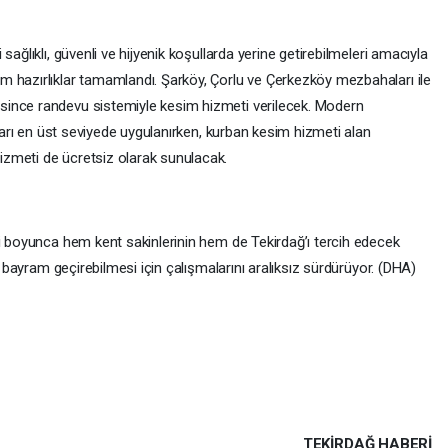
sağlıklı, güvenli ve hijyenik koşullarda yerine getirebilmeleri amacıyla
 hazırlıklar tamamlandı. Şarköy, Çorlu ve Çerkezköy mezbahaları ile
since randevu sistemiyle kesim hizmeti verilecek. Modern
lları en üst seviyede uygulanırken, kurban kesim hizmeti alan
zmeti de ücretsiz olarak sunulacak.
li boyunca hem kent sakinlerinin hem de Tekirdağ’ı tercih edecek
ir bayram geçirebilmesi için çalışmalarını aralıksız sürdürüyor. (DHA)
TEKIRDAĞ HABERİ