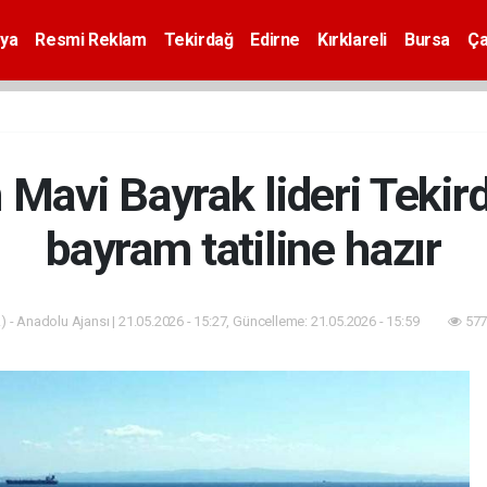
ya
Resmi Reklam
Tekirdağ
Edirne
Kırklareli
Bursa
Ça
Mavi Bayrak lideri Tekir
bayram tatiline hazır
 - Anadolu Ajansı | 21.05.2026 - 15:27, Güncelleme: 21.05.2026 - 15:59
577