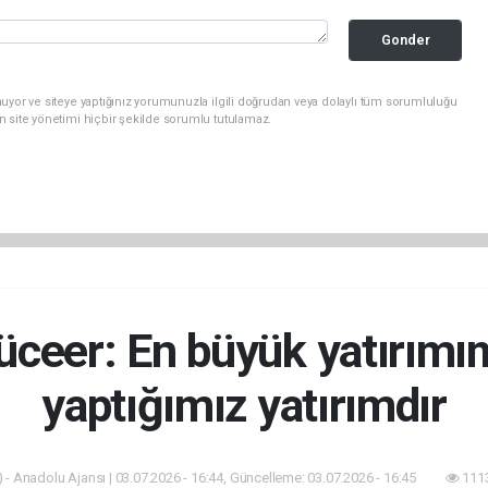
Gonder
uyor ve siteye yaptığınız yorumunuzla ilgili doğrudan veya dolaylı tüm sorumluluğu
n site yönetimi hiçbir şekilde sorumlu tutulamaz.
ceer: En büyük yatırımı
yaptığımız yatırımdır
 - Anadolu Ajansı | 03.07.2026 - 16:44, Güncelleme: 03.07.2026 - 16:45
1113