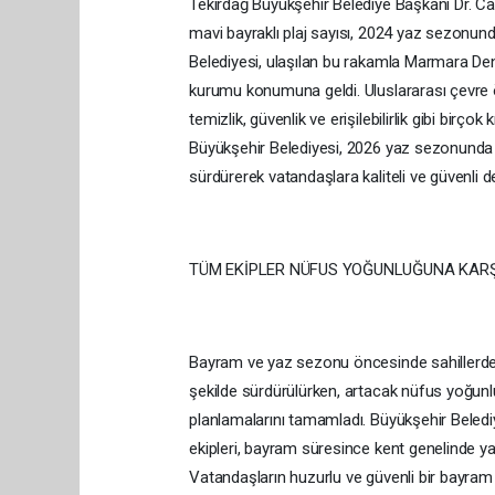
Tekirdağ Büyükşehir Belediye Başkanı Dr. C
mavi bayraklı plaj sayısı, 2024 yaz sezonun
Belediyesi, ulaşılan bu rakamla Marmara Deni
kurumu konumuna geldi. Uluslararası çevre öd
temizlik, güvenlik ve erişilebilirlik gibi birçok
Büyükşehir Belediyesi, 2026 yaz sezonunda d
sürdürerek vatandaşlara kaliteli ve güvenli
TÜM EKİPLER NÜFUS YOĞUNLUĞUNA KAR
Bayram ve yaz sezonu öncesinde sahillerde 
şekilde sürdürülürken, artacak nüfus yoğunlu
planlamalarını tamamladı. Büyükşehir Belediy
ekipleri, bayram süresince kent genelinde y
Vatandaşların huzurlu ve güvenli bir bayram 