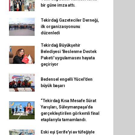
bir güne imza attı.
Tekirdağ Gazeteciler Derneği,
ilk organizasyonunu
düzenledi
Tekirdağ Büyükşehir
Belediyesi 'Beslenme Destek
Paketi' uygulamasını hayata
geçiriyor
Bedensel engelli Yücel'den
büyük başarı
“Tekirdağ Kısa Mesafe Sürat
Yarışları, Süleymanpaşa’da
gerçekleştirilen görkemli final
etaplarıyla tamamlandı.
Eski eşi Şerife'yi av tüfeğiyle