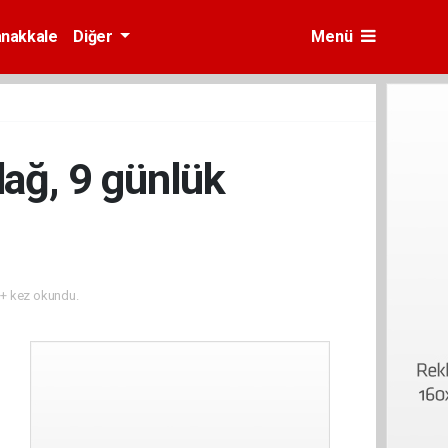
nakkale
Diğer
Menü
dağ, 9 günlük
+ kez okundu.