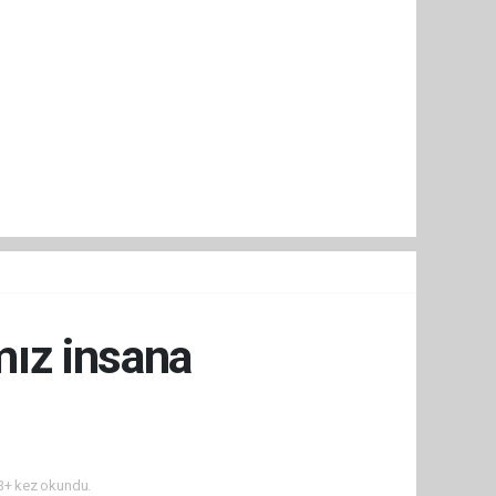
mız insana
+ kez okundu.