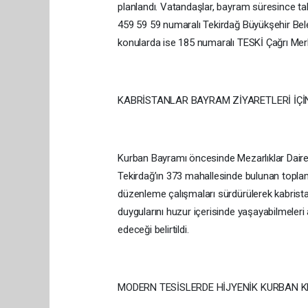
planlandı. Vatandaşlar, bayram süresince ta
459 59 59 numaralı Tekirdağ Büyükşehir Beled
konularda ise 185 numaralı TESKİ Çağrı Merk
KABRİSTANLAR BAYRAM ZİYARETLERİ İÇİN
Kurban Bayramı öncesinde Mezarlıklar Dairesi 
Tekirdağ’ın 373 mahallesinde bulunan toplam
düzenleme çalışmaları sürdürülerek kabristan
duygularını huzur içerisinde yaşayabilmele
edeceği belirtildi.
MODERN TESİSLERDE HİJYENİK KURBAN K