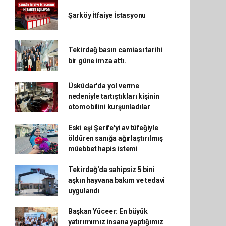
Şarköy İtfaiye İstasyonu
Tekirdağ basın camiası tarihi
bir güne imza attı.
Üsküdar'da yol verme
nedeniyle tartıştıkları kişinin
otomobilini kurşunladılar
Eski eşi Şerife'yi av tüfeğiyle
öldüren sanığa ağırlaştırılmış
müebbet hapis istemi
Tekirdağ'da sahipsiz 5 bini
aşkın hayvana bakım ve tedavi
uygulandı
Başkan Yüceer: En büyük
yatırımımız insana yaptığımız