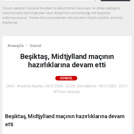
Yorum yazarak Topluluk Kuralları’nı kabul etmiş bulunuyor ve siteye yaptığınız
yorumunuzla ilgili doğrudan veya dolaylı tüm sorumluluğu tek başınıza
üstleniyorsunuz. Yazılan tüm yorumlardan site yönetimi hiçbir şekilde sorumlu
tutulamaz.
Anasayfa
Güncel
Beşiktaş, Midtjylland maçının
hazırlıklarına devam etti
GÜNCEL
(AA) - Anadolu Ajansı | 18.07.2026 - 22:28, Güncelleme: 18.07.2026 - 22:31
407 kez okundu.
Beşiktaş, Midtjylland maçının hazırlıklarına devam
etti