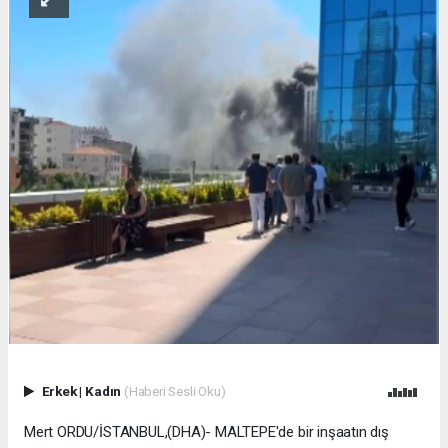
Erkek
|
Kadın
(Haberi Sesli Oku)
Mert ORDU/İSTANBUL,(DHA)- MALTEPE'de bir inşaatın dış