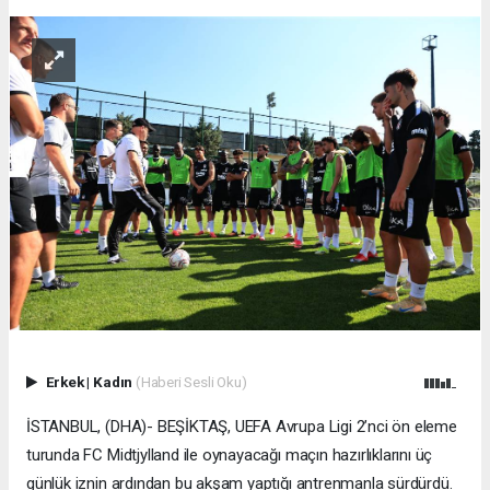
Erkek
|
Kadın
(Haberi Sesli Oku)
İSTANBUL, (DHA)- BEŞİKTAŞ, UEFA Avrupa Ligi 2’nci ön eleme
turunda FC Midtjylland ile oynayacağı maçın hazırlıklarını üç
günlük iznin ardından bu akşam yaptığı antrenmanla sürdürdü.