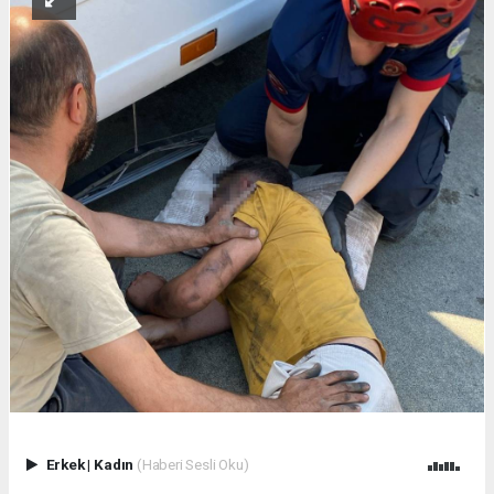
Erkek
|
Kadın
(Haberi Sesli Oku)