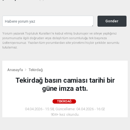
Gonder
Yorum yazarak Topluluk Kuralları’nı kabul etmiş bulunuyor ve siteye yaptığınız
yorumunuzla ilgili doğrudan veya dolaylı tüm sorumluluğu tek başınıza
üstleniyorsunuz. Yazılan tüm yorumlardan site yönetimi hiçbir şekilde sorumlu
tutulamaz.
Anasayfa
Tekirdağ
Tekirdağ basın camiası tarihi bir
güne imza attı.
TEKIRDAĞ
04.04.2026 - 15:58, Güncelleme: 04.04.2026 - 16:02
904+ kez okundu.