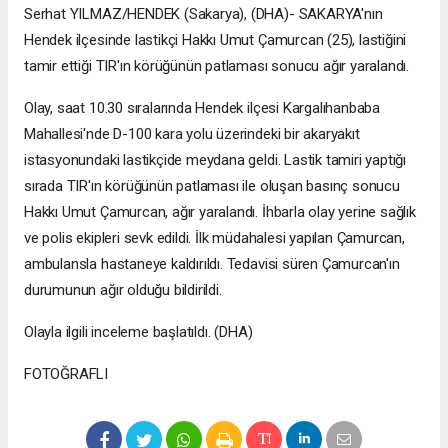
Serhat YILMAZ/HENDEK (Sakarya), (DHA)- SAKARYA'nın
Hendek ilçesinde lastikçi Hakkı Umut Çamurcan (25), lastiğini
tamir ettiği TIR'ın körüğünün patlaması sonucu ağır yaralandı.
Olay, saat 10.30 sıralarında Hendek ilçesi Kargalıhanbaba
Mahallesi'nde D-100 kara yolu üzerindeki bir akaryakıt
istasyonundaki lastikçide meydana geldi. Lastik tamiri yaptığı
sırada TIR'ın körüğünün patlaması ile oluşan basınç sonucu
Hakkı Umut Çamurcan, ağır yaralandı. İhbarla olay yerine sağlık
ve polis ekipleri sevk edildi. İlk müdahalesi yapılan Çamurcan,
ambulansla hastaneye kaldırıldı. Tedavisi süren Çamurcan'ın
durumunun ağır olduğu bildirildi.
Olayla ilgili inceleme başlatıldı. (DHA)
FOTOĞRAFLI