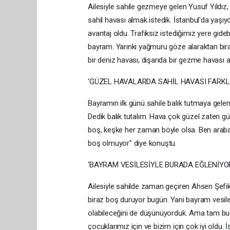
Ailesiyle sahile gezmeye gelen Yusuf Yıldız,
sahil havası almak istedik. İstanbul'da yaşıyor
avantaj oldu. Trafiksiz istediğimiz yere gide
bayram. Yarınki yağmuru göze alaraktan bira
bir deniz havası, dışarıda bir gezme havası a
‘GÜZEL HAVALARDA SAHİL HAVASI FARKL
Bayramın ilk günü sahile balık tutmaya gele
Dedik balık tutalım. Hava çok güzel zaten gü
boş, keşke her zaman böyle olsa. Ben araba
boş olmuyor" diye konuştu.
‘BAYRAM VESİLESİYLE BURADA EĞLENİYO
Ailesiyle sahilde zaman geçiren Ahsen Şefik 
biraz boş duruyor bugün. Yani bayram vesile
olabileceğini de düşünüyorduk. Ama tam bu v
çocuklarımız için ve bizim için çok iyi oldu.