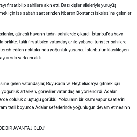
 fırsat bilip sahillere akın etti. Bazı kişiler aileleriyle yürüyüş
itmek için ise sabah saatlerinden itibaren Bostancı İskelesi'ne gelenler
lanlar, güneşli havanın tadını sahillerde çıkardı. İstanbul'da hava
birlikte, tatili fırsat bilen vatandaşlar ile yabancı turistler sahillere
 tercih edilen noktalarında yoğunluk yaşandı. İstanbul'un klasikleşen
yramda yerlerini aldı.
lesi'ne gelen vatandaşlar, Büyükada ve Heybeliada’ya gitmek için
 yoğunluk artarken, görevliler vatandaşları yönlendirdi. Adalar
rde doluluk oluştuğu görüldü. Yolcuların bir kısmı vapur saatlerini
ayram tatili boyunca Adalar seferlerinde yoğunluğun devam etmesinin
 DE BİR AVANTAJ OLDU’