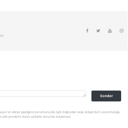
om
Gonder
uyor ve siteye yaptığınız yorumunuzla ilgili doğrudan veya dolaylı tüm sorumluluğu
n site yönetimi hiçbir şekilde sorumlu tutulamaz.