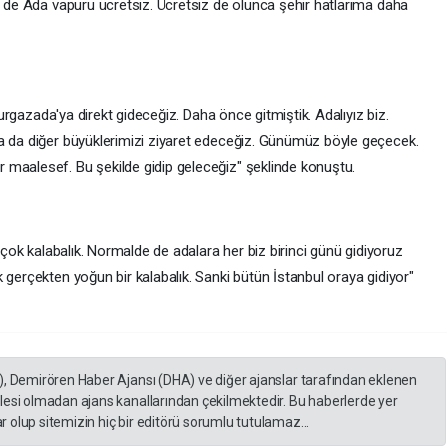
r de Ada vapuru ücretsiz. Ücretsiz de olunca şehir hatlarıma daha
"Burgazada'ya direkt gideceğiz. Daha önce gitmiştik. Adalıyız biz.
a da diğer büyüklerimizi ziyaret edeceğiz. Günümüz böyle geçecek.
 maalesef. Bu şekilde gidip geleceğiz" şeklinde konuştu.
i çok kalabalık. Normalde de adalara her biz birinci günü gidiyoruz
 gerçekten yoğun bir kalabalık. Sanki bütün İstanbul oraya gidiyor"
), Demirören Haber Ajansı (DHA) ve diğer ajanslar tarafından eklenen
lesi olmadan ajans kanallarından çekilmektedir. Bu haberlerde yer
 olup sitemizin hiç bir editörü sorumlu tutulamaz...