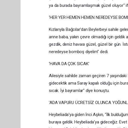
ya da burada bayramlaşmak güzel oluyor" ifad
‘HER YER HEMEN HEMEN NEREDEYSE BOM
Kızlarıyla Bağcılar’dan Beylerbeyi sahile gel
anne baba, yakın çevre olmadığı için geldik a
gezdik, deniz havası güzel, güzel bir gün. İ
neredeyse bomboş diyelim" dedi.
‘HAVA DA ÇOK SICAK’
Ailesiyle sahilde zaman geçiren 7 yaşındak
gidecektik ama Saray kapalı olduğu için bur
sıcak. İyi bayramlar" diye konuştu.
'ADA VAPURU ÜCRETSİZ OLUNCA YOĞUNLU
Heybeliada'ya giden İnci Aşkın, "İlk bulduğu
buraya geldik. Heybeliada'ya gideceğiz. Evet