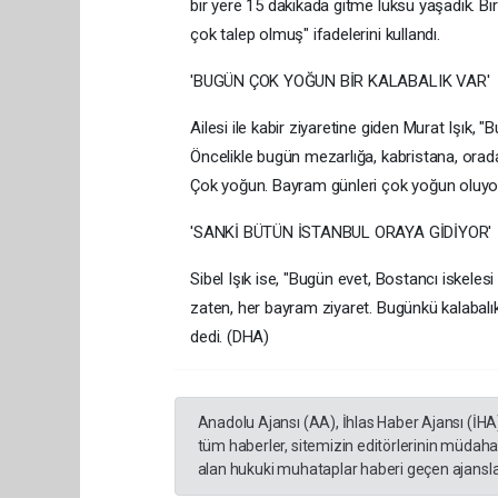
bir yere 15 dakikada gitme lüksü yaşadık. Bi
çok talep olmuş" ifadelerini kullandı.
'BUGÜN ÇOK YOĞUN BİR KALABALIK VAR'
Ailesi ile kabir ziyaretine giden Murat Işık, 
Öncelikle bugün mezarlığa, kabristana, orad
Çok yoğun. Bayram günleri çok yoğun oluyor
'SANKİ BÜTÜN İSTANBUL ORAYA GİDİYOR'
Sibel Işık ise, "Bugün evet, Bostancı iskeles
zaten, her bayram ziyaret. Bugünkü kalabalık
dedi. (DHA)
Anadolu Ajansı (AA), İhlas Haber Ajansı (İHA
tüm haberler, sitemizin editörlerinin müdaha
alan hukuki muhataplar haberi geçen ajanslar