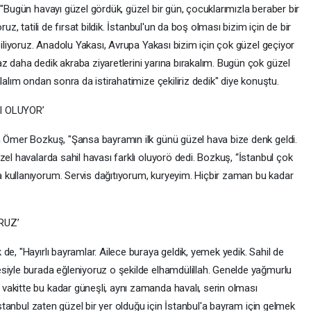
 "Bugün havayı güzel gördük, güzel bir gün, çocuklarımızla beraber bir
uz, tatili de fırsat bildik. İstanbul'un da boş olması bizim için de bir
biliyoruz. Anadolu Yakası, Avrupa Yakası bizim için çok güzel geçiyor
z daha dedik akraba ziyaretlerini yarına bırakalım. Bugün çok güzel
lalım ondan sonra da istirahatimize çekiliriz dedik" diye konuştu.
I OLUYOR’
n Ömer Bozkuş, "Şansa bayramın ilk günü güzel hava bize denk geldi.
zel havalarda sahil havası farklı oluyorö dedi. Bozkuş, “İstanbul çok
 kullanıyorum. Servis dağıtıyorum, kuryeyim. Hiçbir zaman bu kadar
RUZ’
de, "Hayırlı bayramlar. Ailece buraya geldik, yemek yedik. Sahil de
siyle burada eğleniyoruz o şekilde elhamdülillah. Genelde yağmurlu
akitte bu kadar güneşli, aynı zamanda havalı, serin olması
 İstanbul zaten güzel bir yer olduğu için İstanbul'a bayram için gelmek