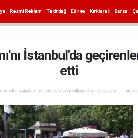
ya
Resmi Reklam
Tekirdağ
Edirne
Kırklareli
Bursa
Ça
'nı İstanbul'da geçirenler
etti
 - Anadolu Ajansı | 27.05.2026 - 22:47, Güncelleme: 27.05.2026 - 22:47
291+