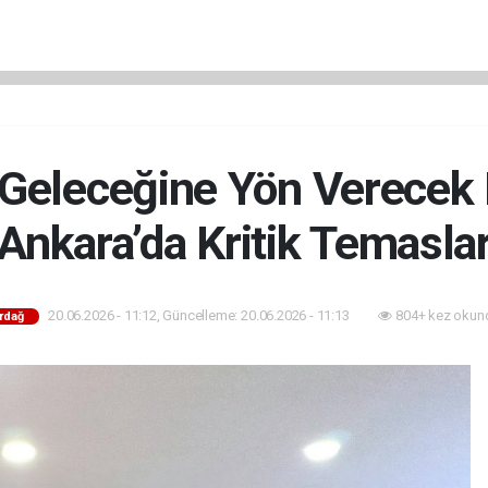
 Geleceğine Yön Verecek P
Ankara’da Kritik Temasla
20.06.2026 - 11:12, Güncelleme: 20.06.2026 - 11:13
804+ kez okun
rdağ