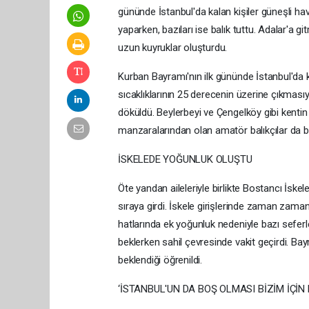
gününde İstanbul'da kalan kişiler güneşli havayı
yaparken, bazıları ise balık tuttu. Adalar'a g
uzun kuyruklar oluşturdu.
Kurban Bayramı'nın ilk gününde İstanbul'da ka
sıcaklıklarının 25 derecenin üzerine çıkmasıyla 
döküldü. Beylerbeyi ve Çengelköy gibi kentin
manzaralarından olan amatör balıkçılar da ba
İSKELEDE YOĞUNLUK OLUŞTU
Öte yandan aileleriyle birlikte Bostancı İske
sıraya girdi. İskele girişlerinde zaman zaman
hatlarında ek yoğunluk nedeniyle bazı seferle
beklerken sahil çevresinde vakit geçirdi. B
beklendiği öğrenildi.
‘İSTANBUL'UN DA BOŞ OLMASI BİZİM İÇİN