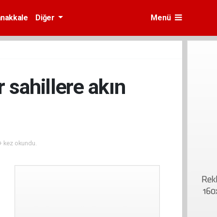
nakkale
Diğer
Menü
 sahillere akın
 kez okundu.