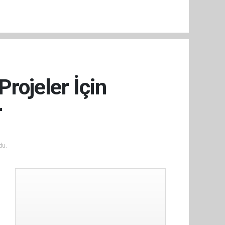
rojeler İçin
r
du.