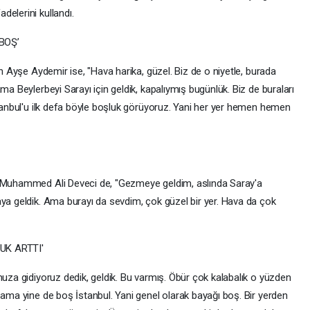
elerini kullandı.
BOŞ’
en Ayşe Aydemir ise, "Hava harika, güzel. Biz de o niyetle, burada
ma Beylerbeyi Sarayı için geldik, kapalıymış bugünlük. Biz de buraları
stanbul'u ilk defa böyle boşluk görüyoruz. Yani her yer hemen hemen
i Muhammed Ali Deveci de, "Gezmeye geldim, aslında Saray'a
aya geldik. Ama burayı da sevdim, çok güzel bir yer. Hava da çok
K ARTTI'
muza gidiyoruz dedik, geldik. Bu varmış. Öbür çok kalabalık o yüzden
 ama yine de boş İstanbul. Yani genel olarak bayağı boş. Bir yerden