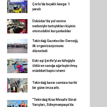
Çorlu'da bıçaklı kavga: 1
yaralı
Üsküdar'da yol verme
nedeniyle tartıştıkları kişinin
otomobilini kurşunladılar
Tekirdağ Gazeteciler Derneği,
ilk organizasyonunu
düzenledi
Eski eşi Şerife'yi av tüfeğiyle
öldüren sanığa ağırlaştırılmış
müebbet hapis istemi
Tekirdağ basın camiası tarihi
bir güne imza attı.
“Tekirdağ Kısa Mesafe Sürat
Yarışları, Süleymanpaşa’da