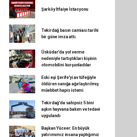
Şarköy İtfaiye İstasyonu
Tekirdağ basın camiası tarihi
bir güne imza attı.
Üsküdar'da yol verme
nedeniyle tartıştıkları kişinin
otomobilini kurşunladılar
Eski eşi Şerife'yi av tüfeğiyle
öldüren sanığa ağırlaştırılmış
müebbet hapis istemi
Tekirdağ'da sahipsiz 5 bini
aşkın hayvana bakım ve tedavi
uygulandı
Başkan Yüceer: En büyük
yatırımımız insana yaptığımız