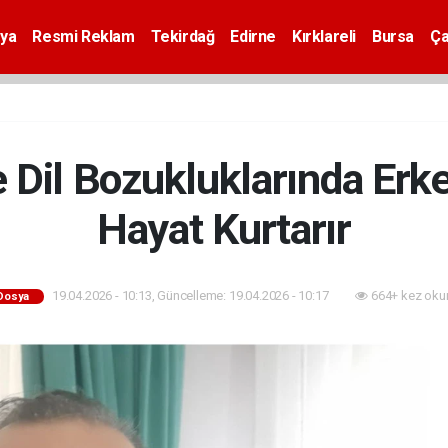
ya
Resmi Reklam
Tekirdağ
Edirne
Kırklareli
Bursa
Ça
Dil Bozukluklarında Er
Hayat Kurtarır
19.04.2026 - 10:13, Güncelleme: 19.04.2026 - 10:17
664+ kez oku
Dosya