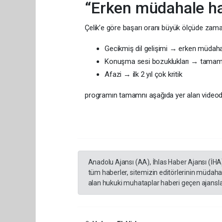
“Erken müdahale hay
Çelik’e göre başarı oranı büyük ölçüde zamanl
Gecikmiş dil gelişimi → erken müdaha
Konuşma sesi bozuklukları → tamamen
Afazi → ilk 2 yıl çok kritik
programın tamamnı aşağıda yer alan videodan
Anadolu Ajansı (AA), İhlas Haber Ajansı (İHA
tüm haberler, sitemizin editörlerinin müdaha
alan hukuki muhataplar haberi geçen ajanslar