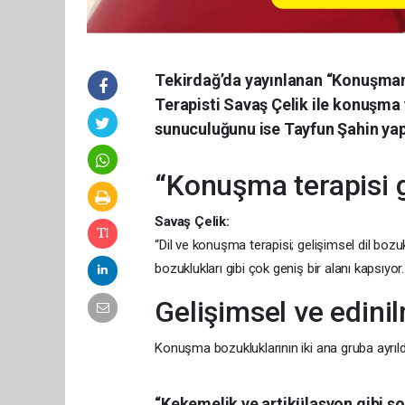
Tekirdağ’da yayınlanan “Konuşma
Terapisti Savaş Çelik ile konuşma 
sunuculuğunu ise Tayfun Şahin yap
“Konuşma terapisi g
Savaş Çelik:
“Dil ve konuşma terapisi; gelişimsel dil boz
bozuklukları gibi çok geniş bir alanı kapsıyor
Gelişimsel ve edinil
Konuşma bozukluklarının iki ana gruba ayrıldığ
“Kekemelik ve artikülasyon gibi so