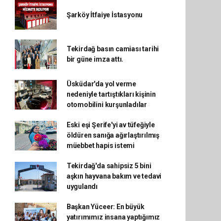
Şarköy İtfaiye İstasyonu
Tekirdağ basın camiası tarihi
bir güne imza attı.
Üsküdar'da yol verme
nedeniyle tartıştıkları kişinin
otomobilini kurşunladılar
Eski eşi Şerife'yi av tüfeğiyle
öldüren sanığa ağırlaştırılmış
müebbet hapis istemi
Tekirdağ'da sahipsiz 5 bini
aşkın hayvana bakım ve tedavi
uygulandı
Başkan Yüceer: En büyük
yatırımımız insana yaptığımız