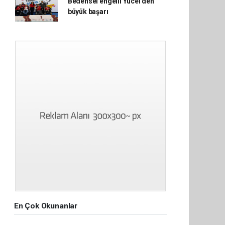
Bedensel engelli Yücel'den
büyük başarı
En Çok Okunanlar