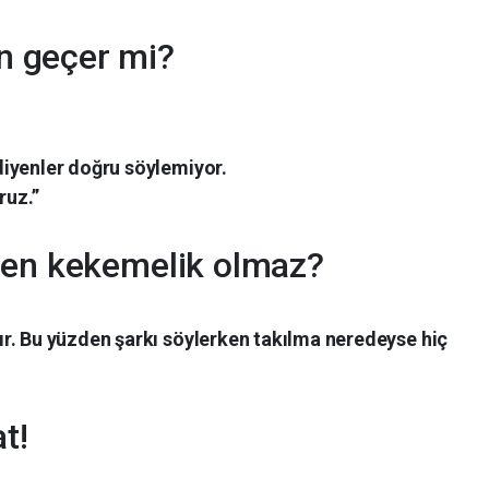
 geçer mi?
iyenler doğru söylemiyor.
ruz.”
den kekemelik olmaz?
r. Bu yüzden şarkı söylerken takılma neredeyse hiç
t!