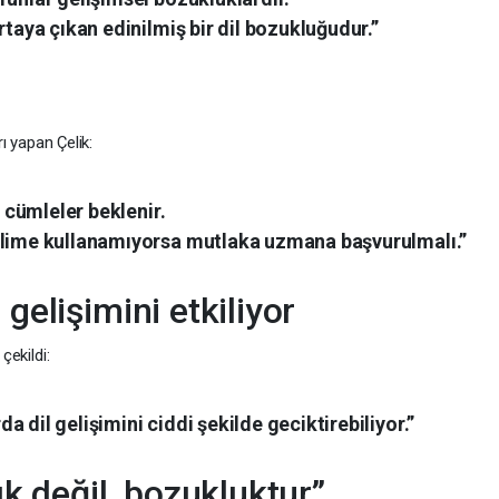
rtaya çıkan edinilmiş bir dil bozukluğudur.”
rı yapan Çelik:
t cümleler beklenir.
elime kullanamıyorsa mutlaka uzmana başvurulmalı.”
 gelişimini etkiliyor
çekildi:
 dil gelişimini ciddi şekilde geciktirebiliyor.”
lık değil, bozukluktur”