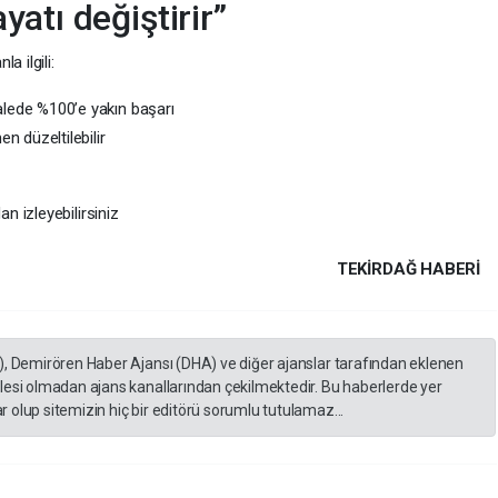
atı değiştirir”
a ilgili:
lede %100’e yakın başarı
 düzeltilebilir
 izleyebilirsiniz
TEKIRDAĞ HABERİ
), Demirören Haber Ajansı (DHA) ve diğer ajanslar tarafından eklenen
lesi olmadan ajans kanallarından çekilmektedir. Bu haberlerde yer
 olup sitemizin hiç bir editörü sorumlu tutulamaz...