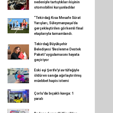
nedeniyle tartıştıkları kişinin
otomobilini kurşunladılar
“Tekirdağ Kısa Mesafe Sürat
Yarışları, Süleymanpaşa’da
gerçekleştirilen görkemli final
etaplarıyla tamamlandı.
Tekirdağ Büyükşehir
Belediyesi 'Beslenme Destek
Paketi' uygulamasını hayata
geçiriyor
Eski eşi Şerife'yi av tüfeğiyle
öldüren sanığa ağırlaştırılmış
müebbet hapis istemi
Çorlu'da bıçaklı kavga: 1
yaralı