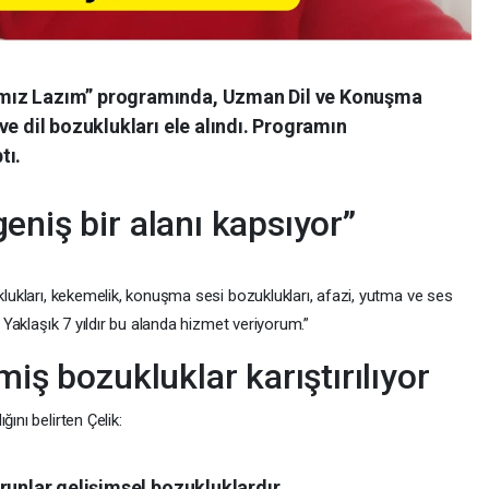
mız Lazım” programında, Uzman Dil ve Konuşma
ve dil bozuklukları ele alındı. Programın
tı.
eniş bir alanı kapsıyor”
uklukları, kekemelik, konuşma sesi bozuklukları, afazi, yutma ve ses
. Yaklaşık 7 yıldır bu alanda hizmet veriyorum.”
miş bozukluklar karıştırılıyor
ını belirten Çelik:
runlar gelişimsel bozukluklardır.