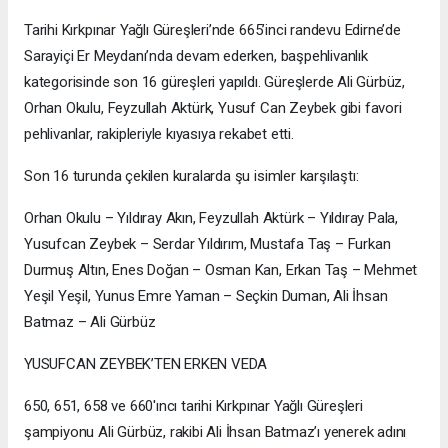
Tarihi Kırkpınar Yağlı Güreşleri’nde 665’inci randevu Edirne’de
Sarayiçi Er Meydanı’nda devam ederken, başpehlivanlık
kategorisinde son 16 güreşleri yapıldı. Güreşlerde Ali Gürbüz,
Orhan Okulu, Feyzullah Aktürk, Yusuf Can Zeybek gibi favori
pehlivanlar, rakipleriyle kıyasıya rekabet etti.
Son 16 turunda çekilen kuralarda şu isimler karşılaştı:
Orhan Okulu – Yıldıray Akın, Feyzullah Aktürk – Yıldıray Pala,
Yusufcan Zeybek – Serdar Yıldırım, Mustafa Taş – Furkan
Durmuş Altın, Enes Doğan – Osman Kan, Erkan Taş – Mehmet
Yeşil Yeşil, Yunus Emre Yaman – Seçkin Duman, Ali İhsan
Batmaz – Ali Gürbüz
YUSUFCAN ZEYBEK’TEN ERKEN VEDA
650, 651, 658 ve 660'ıncı tarihi Kırkpınar Yağlı Güreşleri
şampiyonu Ali Gürbüz, rakibi Ali İhsan Batmaz’ı yenerek adını