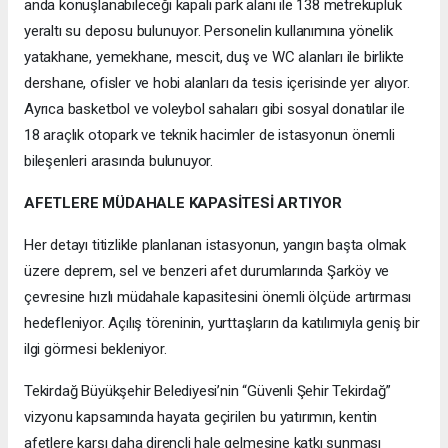
anda konuşlanabileceği kapalı park alanı ile 138 metreküplük
yeraltı su deposu bulunuyor. Personelin kullanımına yönelik
yatakhane, yemekhane, mescit, duş ve WC alanları ile birlikte
dershane, ofisler ve hobi alanları da tesis içerisinde yer alıyor.
Ayrıca basketbol ve voleybol sahaları gibi sosyal donatılar ile
18 araçlık otopark ve teknik hacimler de istasyonun önemli
bileşenleri arasında bulunuyor.
AFETLERE MÜDAHALE KAPASİTESİ ARTIYOR
Her detayı titizlikle planlanan istasyonun, yangın başta olmak
üzere deprem, sel ve benzeri afet durumlarında Şarköy ve
çevresine hızlı müdahale kapasitesini önemli ölçüde artırması
hedefleniyor. Açılış töreninin, yurttaşların da katılımıyla geniş bir
ilgi görmesi bekleniyor.
Tekirdağ Büyükşehir Belediyesi’nin “Güvenli Şehir Tekirdağ”
vizyonu kapsamında hayata geçirilen bu yatırımın, kentin
afetlere karşı daha dirençli hale gelmesine katkı sunması