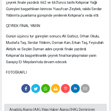
çeyrek finale yazdırdı. 662 ve 663’üncü tarihi Kırkpınar Yağlı
Güreşleri başpehlivan birincisi Yusufcan Zeybek, rakibi Serdar
Yıldırım’a puanlama güreşinde yenilerek Kırkpınar’a veda etti.
ÇEYREK FİNAL YARIN
Günün üçüncü tur güreşleri sonucu Ali Gürbüz, Orhan Okulu,
Mustafa Taş, Serdar Yıldırım, Osman Kan, Erkan Taş, Feyzullah
Aktürk ve Seçkin Duman adını çeyrek finale yazdırdı.
Kırkpınar’da başpehlivanlık çeyrek final karşılaşmaları yarın
Sarayiçi Er Meydanı’nda devam edecek.
FOTOĞRAFLI
Anadolu Ajansı (AA), İhlas Haber Ajansı (İHA), Demirören