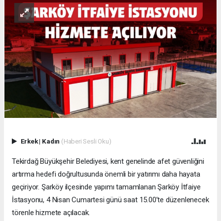
Erkek
|
Kadın
(Haberi Sesli Oku)
Tekirdağ Büyükşehir Belediyesi, kent genelinde afet güvenliğini
artırma hedefi doğrultusunda önemli bir yatırımı daha hayata
geçiriyor. Şarköy ilçesinde yapımı tamamlanan Şarköy İtfaiye
İstasyonu, 4 Nisan Cumartesi günü saat 15.00’te düzenlenecek
törenle hizmete açılacak.