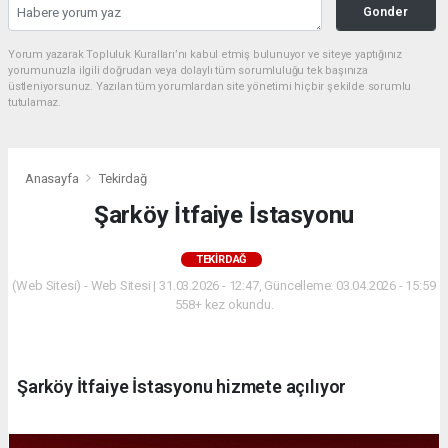
Gonder
Yorum yazarak Topluluk Kuralları’nı kabul etmiş bulunuyor ve siteye yaptığınız
yorumunuzla ilgili doğrudan veya dolaylı tüm sorumluluğu tek başınıza
üstleniyorsunuz. Yazılan tüm yorumlardan site yönetimi hiçbir şekilde sorumlu
tutulamaz.
Anasayfa
Tekirdağ
Şarköy İtfaiye İstasyonu
TEKIRDAĞ
(Web Sitesi) - Web Sitesi | 31.03.2026 - 12:47, Güncelleme: 03.04.2026 - 15:59
558+ kez okundu.
Şarköy İtfaiye İstasyonu hizmete açılıyor