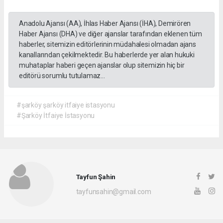
Anadolu Ajansı (AA), İhlas Haber Ajansı (İHA), Demirören
Haber Ajansı (DHA) ve diğer ajanslar tarafından eklenen tüm
haberler, sitemizin editörlerinin müdahalesi olmadan ajans
kanallarından çekilmektedir. Bu haberlerde yer alan hukuki
muhataplar haberi geçen ajanslar olup sitemizin hiç bir
editörü sorumlu tutulamaz...
#şarköy şarköy itfaiye istasyonu
#Şarköy İtfaiye İstasyonu
Tayfun Şahin
tayfunsahin@gmail.com