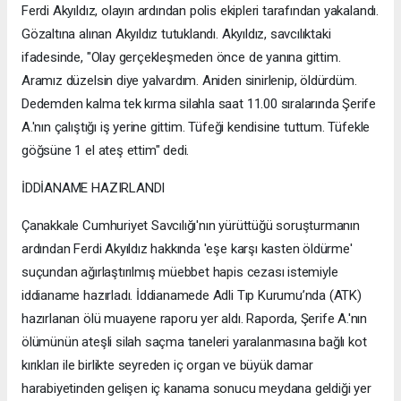
Ferdi Akyıldız, olayın ardından polis ekipleri tarafından yakalandı.
Gözaltına alınan Akyıldız tutuklandı. Akyıldız, savcılıktaki
ifadesinde, "Olay gerçekleşmeden önce de yanına gittim.
Aramız düzelsin diye yalvardım. Aniden sinirlenip, öldürdüm.
Dedemden kalma tek kırma silahla saat 11.00 sıralarında Şerife
A.'nın çalıştığı iş yerine gittim. Tüfeği kendisine tuttum. Tüfekle
göğsüne 1 el ateş ettim" dedi.
İDDİANAME HAZIRLANDI
Çanakkale Cumhuriyet Savcılığı'nın yürüttüğü soruşturmanın
ardından Ferdi Akyıldız hakkında 'eşe karşı kasten öldürme'
suçundan ağırlaştırılmış müebbet hapis cezası istemiyle
iddianame hazırladı. İddianamede Adli Tıp Kurumu’nda (ATK)
hazırlanan ölü muayene raporu yer aldı. Raporda, Şerife A.'nın
ölümünün ateşli silah saçma taneleri yaralanmasına bağlı kot
kırıkları ile birlikte seyreden iç organ ve büyük damar
harabiyetinden gelişen iç kanama sonucu meydana geldiği yer