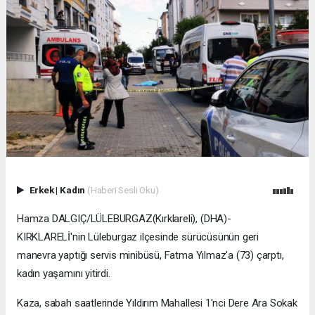
Erkek
|
Kadın
(Haberi Sesli Oku)
Hamza DALGIÇ/LÜLEBURGAZ(Kırklareli), (DHA)-
KIRKLARELİ'nin Lüleburgaz ilçesinde sürücüsünün geri
manevra yaptığı servis minibüsü, Fatma Yılmaz'a (73) çarptı,
kadın yaşamını yitirdi.
Kaza, sabah saatlerinde Yıldırım Mahallesi 1'nci Dere Ara Sokak