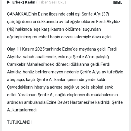
Erkek
|
Kadın
(Haberi Sesli Oku)
ÇANAKKALE'nin Ezine ilçesinde eski eşi Şerife A.'yı (37)
çalıştığı dönerci dükkanında av tüfeğiyle öldüren Ferdi Akyıldız
(46) hakkında 'eşe karşı kasten öldürme' suçundan
ağırlaştırılmış müebbet hapis cezası istemiyle dava açıldı.
Olay, 11 Kasım 2025 tarihinde Ezine'de meydana geldi. Ferdi
Akyıldız, sabah saatlerinde, eski eşi Şerife A.'nın çalıştığı
Camikebir Mahallesi'ndeki dönerci dükkanına geldi. Ferdi
Akyıldız, henüz belirlenemeyen nedenle Şerife A.'ya av tüfeğiyle
ateş açıp, kaçtı. Şerife A., kanlar içerisinde yerde kaldı.
Çevredekilerin ihbarıyla adrese sağlık ve polis ekipleri sevk
edildi. Yaralanan Şerife A., sağlık ekiplerinin ilk müdahalesinin
ardından ambulansla Ezine Devlet Hastanesi'ne kaldırıldı. Şerife
A., kurtarılamadı.
TUTUKLANDI