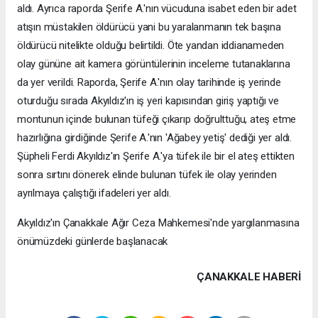
aldı. Ayrıca raporda Şerife A.'nın vücuduna isabet eden bir adet
atışın müstakilen öldürücü yani bu yaralanmanın tek başına
öldürücü nitelikte olduğu belirtildi. Öte yandan iddianameden
olay gününe ait kamera görüntülerinin inceleme tutanaklarına
da yer verildi. Raporda, Şerife A.'nın olay tarihinde iş yerinde
oturduğu sırada Akyıldız'ın iş yeri kapısından giriş yaptığı ve
montunun içinde bulunan tüfeği çıkarıp doğrulttuğu, ateş etme
hazırlığına girdiğinde Şerife A.'nın 'Ağabey yetiş' dediği yer aldı.
Şüpheli Ferdi Akyıldız'ın Şerife A.'ya tüfek ile bir el ateş ettikten
sonra sırtını dönerek elinde bulunan tüfek ile olay yerinden
ayrılmaya çalıştığı ifadeleri yer aldı.
Akyıldız'ın Çanakkale Ağır Ceza Mahkemesi'nde yargılanmasına
önümüzdeki günlerde başlanacak
ÇANAKKALE HABERİ