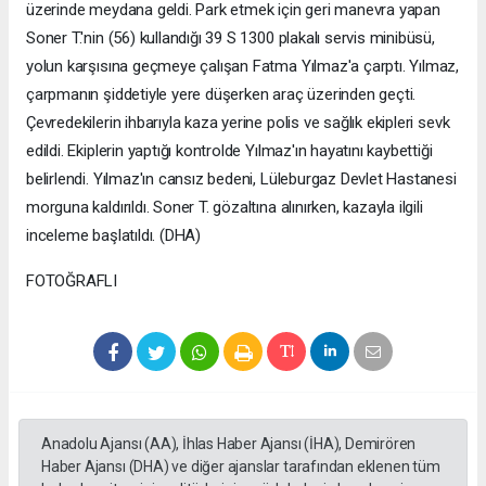
üzerinde meydana geldi. Park etmek için geri manevra yapan
Soner T.'nin (56) kullandığı 39 S 1300 plakalı servis minibüsü,
yolun karşısına geçmeye çalışan Fatma Yılmaz'a çarptı. Yılmaz,
çarpmanın şiddetiyle yere düşerken araç üzerinden geçti.
Çevredekilerin ihbarıyla kaza yerine polis ve sağlık ekipleri sevk
edildi. Ekiplerin yaptığı kontrolde Yılmaz'ın hayatını kaybettiği
belirlendi. Yılmaz'ın cansız bedeni, Lüleburgaz Devlet Hastanesi
morguna kaldırıldı. Soner T. gözaltına alınırken, kazayla ilgili
inceleme başlatıldı. (DHA)
FOTOĞRAFLI
Anadolu Ajansı (AA), İhlas Haber Ajansı (İHA), Demirören
Haber Ajansı (DHA) ve diğer ajanslar tarafından eklenen tüm