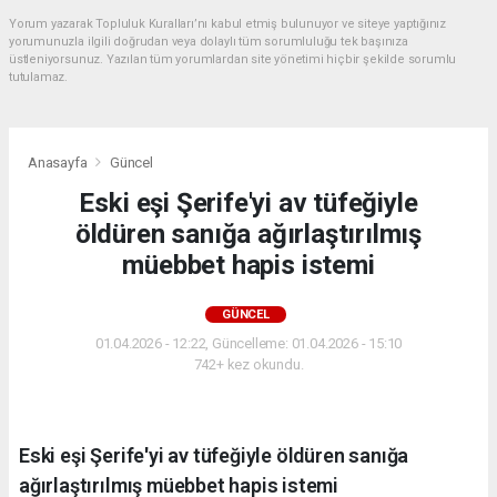
Yorum yazarak Topluluk Kuralları’nı kabul etmiş bulunuyor ve siteye yaptığınız
yorumunuzla ilgili doğrudan veya dolaylı tüm sorumluluğu tek başınıza
üstleniyorsunuz. Yazılan tüm yorumlardan site yönetimi hiçbir şekilde sorumlu
tutulamaz.
Anasayfa
Güncel
Eski eşi Şerife'yi av tüfeğiyle
öldüren sanığa ağırlaştırılmış
müebbet hapis istemi
GÜNCEL
01.04.2026 - 12:22, Güncelleme: 01.04.2026 - 15:10
742+ kez okundu.
Eski eşi Şerife'yi av tüfeğiyle öldüren sanığa
ağırlaştırılmış müebbet hapis istemi