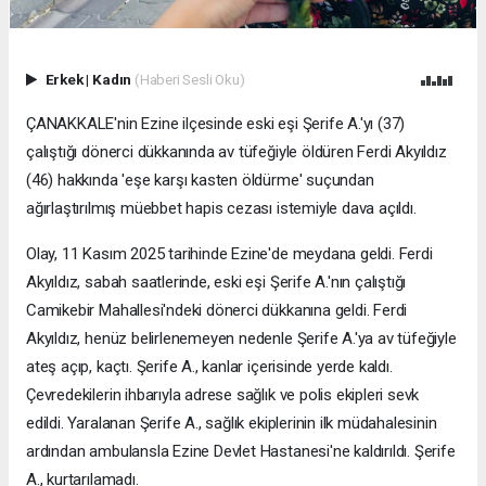
Erkek
|
Kadın
(Haberi Sesli Oku)
ÇANAKKALE'nin Ezine ilçesinde eski eşi Şerife A.'yı (37)
çalıştığı dönerci dükkanında av tüfeğiyle öldüren Ferdi Akyıldız
(46) hakkında 'eşe karşı kasten öldürme' suçundan
ağırlaştırılmış müebbet hapis cezası istemiyle dava açıldı.
Olay, 11 Kasım 2025 tarihinde Ezine'de meydana geldi. Ferdi
Akyıldız, sabah saatlerinde, eski eşi Şerife A.'nın çalıştığı
Camikebir Mahallesi'ndeki dönerci dükkanına geldi. Ferdi
Akyıldız, henüz belirlenemeyen nedenle Şerife A.'ya av tüfeğiyle
ateş açıp, kaçtı. Şerife A., kanlar içerisinde yerde kaldı.
Çevredekilerin ihbarıyla adrese sağlık ve polis ekipleri sevk
edildi. Yaralanan Şerife A., sağlık ekiplerinin ilk müdahalesinin
ardından ambulansla Ezine Devlet Hastanesi'ne kaldırıldı. Şerife
A., kurtarılamadı.