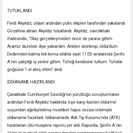
TUTUKLANDI
Ferdi Akyıldız, olayın ardından polis ekipleri tarafından yakalandı.
Gözaltına alınan Akyıldız tutuklandı. Akyıldız, savcılıktaki
ifadesinde, "Olay gerçekleşmeden önce de yanına gittim.
Aramız düzelsin diye yalvardım. Aniden sinirlenip, öldürdüm.
Dedemden kalma tek kırma silahla saat 11.00 sıralarında Şerife
A.'nın çalıştığı iş yerine gittim. Tüfeği kendisine tuttum. Tüfekle
göğsüne 1 el ateş ettim" dedi.
İDDİANAME HAZIRLANDI
Çanakkale Cumhuriyet Savcılığı'nın yürüttüğü soruşturmanın
ardından Ferdi Akyıldız hakkında 'eşe karşı kasten öldürme'
suçundan ağırlaştırılmış müebbet hapis cezası istemiyle
iddianame hazırladı. İddianamede Adli Tıp Kurumu’nda (ATK)
hazırlanan ölü muayene raporu yer aldı. Raporda, Şerife A.'nın
ölümünün ateşli silah saçma taneleri yaralanmasına bağlı kot