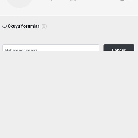
Okuyu Yorumları
(0)
Gonder
Yorum yazarak Topluluk Kuralları’nı kabul etmiş bulunuyor ve siteye yaptığınız
yorumunuzla ilgili doğrudan veya dolaylı tüm sorumluluğu tek başınıza
üstleniyorsunuz. Yazılan tüm yorumlardan site yönetimi hiçbir şekilde sorumlu
tutulamaz.
Anasayfa
Tekirdağ
Tekirdağ’ın Geleceğine Yön
Verecek Projeler İçin Ankara’da
Kritik Temaslar