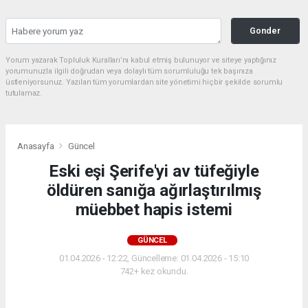
Gonder
Yorum yazarak Topluluk Kuralları’nı kabul etmiş bulunuyor ve siteye yaptığınız
yorumunuzla ilgili doğrudan veya dolaylı tüm sorumluluğu tek başınıza
üstleniyorsunuz. Yazılan tüm yorumlardan site yönetimi hiçbir şekilde sorumlu
tutulamaz.
Anasayfa
Güncel
Eski eşi Şerife'yi av tüfeğiyle
öldüren sanığa ağırlaştırılmış
müebbet hapis istemi
GÜNCEL
01.04.2026 - 12:22, Güncelleme: 01.04.2026 - 15:10
742+ kez okundu.