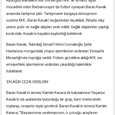
Aydoğdu Mahallesi'nde önceki gün M.K. ile amatör ligde
mücadele eden Barbarosspor'da futbol oynayan Baran Kavak
arasında tartışma çıktı. Tartışmanın kavgaya dönüşmesi
üzerine M.K., Baran Kavak'ı boğazından bıçakladı. İhbarla olay
yerine polis ve sağlık ekipleri sevk edildi. Sağlık ekiplerinin yaptığı
kontrolde, Kavak'ın hayatını kaybettiği belirlendi.
Baran Kavak, Tekirdağ İsmail Fehmi Cumalıoğlu Şehir
Hastanesi morgundaki otopsi işlemlerinin ardından Yenişehir
Mezarlığı'nda toprağa verildi. Polisin gözaltına aldığı M.K. ise
emniyetteki işlemlerinin ardından çıkarıldığı hakimlikte
tutuklandı.
‘EN AĞIR CEZA VERİLSİN’
Baran Kavak'ın annesi Kamile Karaca ile babaannesi Yaşariye
Kavak'ın da aralarında bulunduğu bir grup, kent merkezinde
toplanıp, cinayete tepki gösterdi. Baran Kavak'ın annesi Kamile
Karaca, "'Başsavcıma sesleniyorum, o çocuğu araştırsın