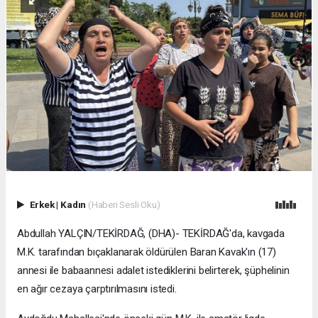
Erkek
|
Kadın
(Haberi Sesli Oku)
Abdullah YALÇIN/TEKİRDAĞ, (DHA)- TEKİRDAĞ'da, kavgada
M.K. tarafından bıçaklanarak öldürülen Baran Kavak'ın (17)
annesi ile babaannesi adalet istediklerini belirterek, şüphelinin
en ağır cezaya çarptırılmasını istedi.