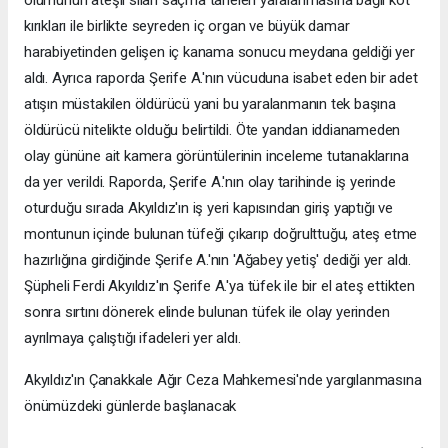
kırıkları ile birlikte seyreden iç organ ve büyük damar
harabiyetinden gelişen iç kanama sonucu meydana geldiği yer
aldı. Ayrıca raporda Şerife A.'nın vücuduna isabet eden bir adet
atışın müstakilen öldürücü yani bu yaralanmanın tek başına
öldürücü nitelikte olduğu belirtildi. Öte yandan iddianameden
olay gününe ait kamera görüntülerinin inceleme tutanaklarına
da yer verildi. Raporda, Şerife A.'nın olay tarihinde iş yerinde
oturduğu sırada Akyıldız'ın iş yeri kapısından giriş yaptığı ve
montunun içinde bulunan tüfeği çıkarıp doğrulttuğu, ateş etme
hazırlığına girdiğinde Şerife A.'nın 'Ağabey yetiş' dediği yer aldı.
Şüpheli Ferdi Akyıldız'ın Şerife A.'ya tüfek ile bir el ateş ettikten
sonra sırtını dönerek elinde bulunan tüfek ile olay yerinden
ayrılmaya çalıştığı ifadeleri yer aldı.
Akyıldız'ın Çanakkale Ağır Ceza Mahkemesi'nde yargılanmasına
önümüzdeki günlerde başlanacak