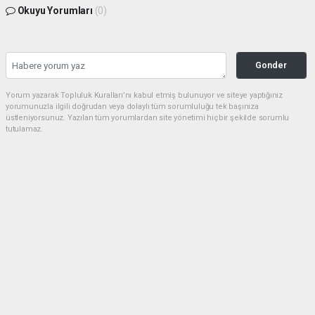
Okuyu Yorumları
(0)
Gonder
Yorum yazarak Topluluk Kuralları’nı kabul etmiş bulunuyor ve siteye yaptığınız
yorumunuzla ilgili doğrudan veya dolaylı tüm sorumluluğu tek başınıza
üstleniyorsunuz. Yazılan tüm yorumlardan site yönetimi hiçbir şekilde sorumlu
tutulamaz.
Anasayfa
Tekirdağ
Tekirdağ'da sahipsiz 5 bini aşkın
hayvana bakım ve tedavi uygulandı
TEKIRDAĞ
(AA) - Anadolu Ajansı | 08.07.2026 - 18:16, Güncelleme: 08.07.2026 - 19:46
890+ kez okundu.