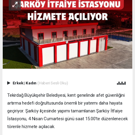
Erkek
|
Kadın
(Haberi Sesli Oku)
Tekirdağ Büyükşehir Belediyesi, kent genelinde afet güvenliğini
artırma hedefi doğrultusunda önemli bir yatırımı daha hayata
geçiriyor. Şarköy ilçesinde yapımı tamamlanan Şarköy İtfaiye
İstasyonu, 4 Nisan Cumartesi günü saat 15.00’te düzenlenecek
törenle hizmete açılacak.