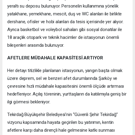
yeraltı su deposu bulunuyor. Personelin kullanımına yönelik
yatakhane, yemekhane, mescit, duş ve WC alanları ile birlikte
dershane, ofisler ve hobi alanları da tesis içerisinde yer alıyor.
Ayrıca basketbol ve voleybol sahaları gibi sosyal donatılar ile
18 araçlık otopark ve teknik hacimler de istasyonun önemli
bileşenleri arasında bulunuyor.
AFETLERE MÜDAHALE KAPASİTESİ ARTIYOR
Her detayı titizlikle planlanan istasyonun, yangın başta olmak
üzere deprem, sel ve benzeri afet durumlarında Şarköy ve
çevresine hızlı müdahale kapasitesini önemli ölçüde artırması
hedefleniyor. Açılış töreninin, yurttaşların da katılımıyla geniş bir
ilgi görmesi bekleniyor.
Tekirdağ Büyükşehir Belediyesi’nin “Güvenli Şehir Tekirdağ”
vizyonu kapsamında hayata geçirilen bu yatırımın, kentin
afetlere karşı daha dirençli hale gelmesine katkı sunması