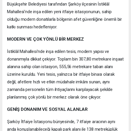
Büyükşehir Belediyesi tarafından Şarköy ilçesinin İstiklâl
Mahallesi’nde inşa edilen yeni itfaiye istasyonunun, sahip
olduğu modern donatılarla bölgenin afet güvenliğine önemli bir
katkı sunması hedefleniyor.
MODERN VE ÇOK YÖNLÜ BİR MERKEZ
İstiklâl Mahallesi’nde inşa edilen tesis, modern yapısı ve
donanımıyla dikkat çekiyor. Toplam bin 307,80 metrekare inşaat
alanına sahip olan istasyon, 555,56 metrekare taban alanı
üzerine kuruldu. Yeni tesis, yalnızca bir itfaiye binası olarak
değil, afetlere hızlı ve etkin müdahale imkânı sunan, aynı
zamanda personelin tüm ihtiyaçlarını karşılayacak şekilde
planlanmış çok yönlü bir merkez olarak öne çıkıyor.
GENİŞ DONANIM VE SOSYAL ALANLAR
Şarköy İtfaiye İstasyonu bünyesinde, 7 itfaiye aracının aynı
anda konuşlanabileceği kapalı park alanı ile 138 metreküplük