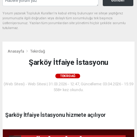
Gonder
Yorum yazarak Topluluk Kuralları’nı kabul etmiş bulunuyor ve siteye yaptığınız
yorumunuzla ilgili doğrudan veya dolaylı tüm sorumluluğu tek başınıza
üstleniyorsunuz. Yazılan tüm yorumlardan site yönetimi hiçbir şekilde sorumlu
tutulamaz.
Anasayfa
Tekirdağ
Şarköy İtfaiye İstasyonu
TEKIRDAĞ
(Web Sitesi) - Web Sitesi | 31.03.2026 - 12:47, Güncelleme: 03.04.2026 - 15:59
558+ kez okundu.
Şarköy İtfaiye İstasyonu hizmete açılıyor