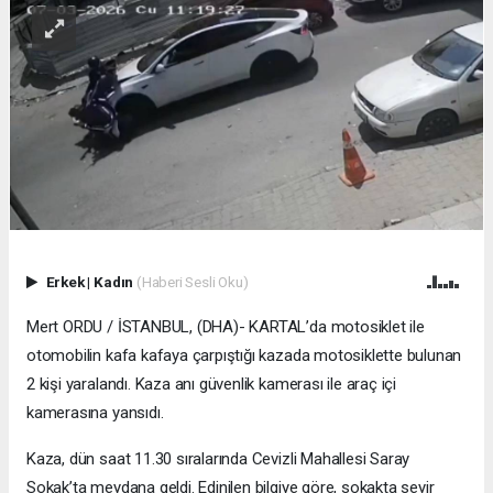
Erkek
|
Kadın
(Haberi Sesli Oku)
Mert ORDU / İSTANBUL, (DHA)- KARTAL’da motosiklet ile
otomobilin kafa kafaya çarpıştığı kazada motosiklette bulunan
2 kişi yaralandı. Kaza anı güvenlik kamerası ile araç içi
kamerasına yansıdı.
Kaza, dün saat 11.30 sıralarında Cevizli Mahallesi Saray
Sokak’ta meydana geldi. Edinilen bilgiye göre, sokakta seyir