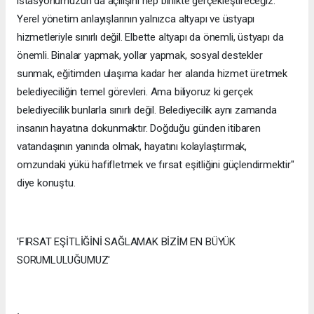
istasyonumuzun da açılışını hep birlikte gerçekleştireceğiz.
Yerel yönetim anlayışlarının yalnızca altyapı ve üstyapı
hizmetleriyle sınırlı değil. Elbette altyapı da önemli, üstyapı da
önemli. Binalar yapmak, yollar yapmak, sosyal destekler
sunmak, eğitimden ulaşıma kadar her alanda hizmet üretmek
belediyeciliğin temel görevleri. Ama biliyoruz ki gerçek
belediyecilik bunlarla sınırlı değil. Belediyecilik aynı zamanda
insanın hayatına dokunmaktır. Doğduğu günden itibaren
vatandaşının yanında olmak, hayatını kolaylaştırmak,
omzundaki yükü hafifletmek ve fırsat eşitliğini güçlendirmektir"
diye konuştu.
'FIRSAT EŞİTLİĞİNİ SAĞLAMAK BİZİM EN BÜYÜK
SORUMLULUĞUMUZ'