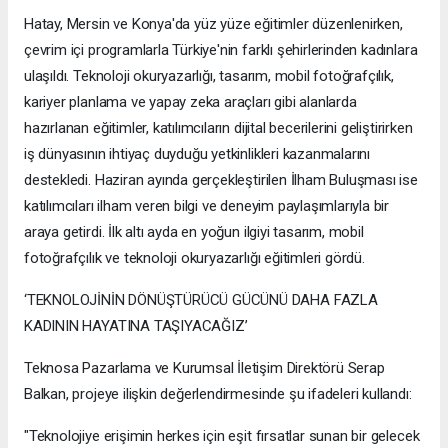
Hatay, Mersin ve Konya'da yüz yüze eğitimler düzenlenirken,
çevrim içi programlarla Türkiye'nin farklı şehirlerinden kadınlara
ulaşıldı. Teknoloji okuryazarlığı, tasarım, mobil fotoğrafçılık,
kariyer planlama ve yapay zeka araçları gibi alanlarda
hazırlanan eğitimler, katılımcıların dijital becerilerini geliştirirken
iş dünyasının ihtiyaç duyduğu yetkinlikleri kazanmalarını
destekledi. Haziran ayında gerçekleştirilen İlham Buluşması ise
katılımcıları ilham veren bilgi ve deneyim paylaşımlarıyla bir
araya getirdi. İlk altı ayda en yoğun ilgiyi tasarım, mobil
fotoğrafçılık ve teknoloji okuryazarlığı eğitimleri gördü.
‘TEKNOLOJİNİN DÖNÜŞTÜRÜCÜ GÜCÜNÜ DAHA FAZLA
KADININ HAYATINA TAŞIYACAĞIZ’
Teknosa Pazarlama ve Kurumsal İletişim Direktörü Serap
Balkan, projeye ilişkin değerlendirmesinde şu ifadeleri kullandı:
"Teknolojiye erişimin herkes için eşit fırsatlar sunan bir gelecek