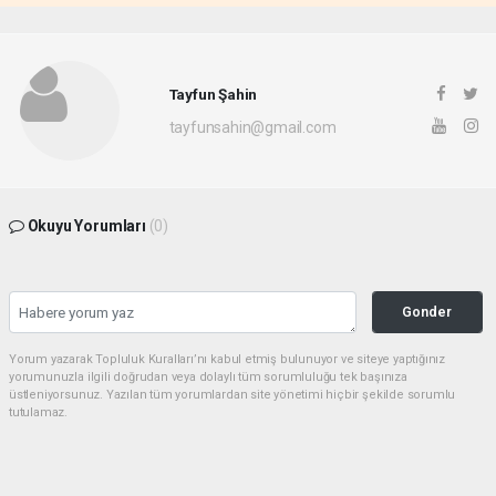
Tayfun Şahin
tayfunsahin@gmail.com
Okuyu Yorumları
(0)
Gonder
Yorum yazarak Topluluk Kuralları’nı kabul etmiş bulunuyor ve siteye yaptığınız
yorumunuzla ilgili doğrudan veya dolaylı tüm sorumluluğu tek başınıza
üstleniyorsunuz. Yazılan tüm yorumlardan site yönetimi hiçbir şekilde sorumlu
tutulamaz.
Sonraki