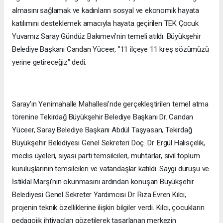
almasını sağlamak ve kadınların sosyal ve ekonomik hayata
katılımını desteklemek amacıyla hayata geçirilen TEK Çocuk
Yuvamız Saray Gündüz Bakımevi’nin temeli atıldı. Büyükşehir
Belediye Başkanı Candan Yüceer, "11 ilçeye 11 kreş sözümüzü
yerine getireceğiz" dedi.
Saray’ın Yenimahalle Mahallesi’nde gerçekleştirilen temel atma
törenine Tekirdağ Büyükşehir Belediye Başkanı Dr. Candan
Yüceer, Saray Belediye Başkanı Abdül Taşyasan, Tekirdağ
Büyükşehir Belediyesi Genel Sekreteri Doç. Dr. Ergül Halisçelik,
meclis üyeleri, siyasi parti temsilcileri, muhtarlar, sivil toplum
kuruluşlarının temsilcileri ve vatandaşlar katıldı. Saygı duruşu ve
İstiklal Marşı'nın okunmasını ardından konuşan Büyükşehir
Belediyesi Genel Sekreter Yardımcısı Dr. Rıza Evren Kılcı,
projenin teknik özelliklerine ilişkin bilgiler verdi. Kılcı, çocukların
pedagojik ihtiyaçları gözetilerek tasarlanan merkezin