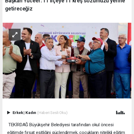
Başkan Yüceer: 11 ilçeye 11 kreş sözümüzü yerine
getireceğiz
Erkek
|
Kadın
(Haberi Sesli Oku)
TEKİRDAĞ Büyükşehir Belediyesi tarafından okul öncesi
eğitimde fırsat eşitliğini güçlendirmek, çocukların nitelikli eğitim