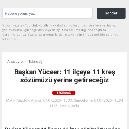
Gonder
Yorum yazarak Topluluk Kuralları’nı kabul etmiş bulunuyor ve siteye yaptığınız
yorumunuzla ilgili doğrudan veya dolaylı tüm sorumluluğu tek başınıza
üstleniyorsunuz. Yazılan tüm yorumlardan site yönetimi hiçbir şekilde sorumlu
tutulamaz.
Anasayfa
Tekirdağ
Başkan Yüceer: 11 ilçeye 11 kreş
sözümüzü yerine getireceğiz
TEKIRDAĞ
(AA) - Anadolu Ajansı | 04.07.2026 - 15:33, Güncelleme: 04.07.2026 - 15:34
1126+ kez okundu.