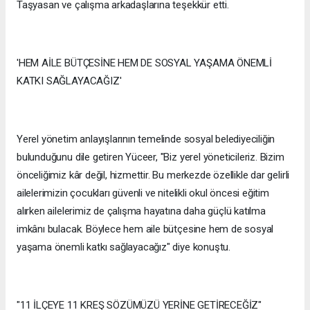
Taşyasan ve çalışma arkadaşlarına teşekkür etti.
'HEM AİLE BÜTÇESİNE HEM DE SOSYAL YAŞAMA ÖNEMLİ
KATKI SAĞLAYACAĞIZ'
Yerel yönetim anlayışlarının temelinde sosyal belediyeciliğin
bulunduğunu dile getiren Yüceer, "Biz yerel yöneticileriz. Bizim
önceliğimiz kâr değil, hizmettir. Bu merkezde özellikle dar gelirli
ailelerimizin çocukları güvenli ve nitelikli okul öncesi eğitim
alırken ailelerimiz de çalışma hayatına daha güçlü katılma
imkânı bulacak. Böylece hem aile bütçesine hem de sosyal
yaşama önemli katkı sağlayacağız" diye konuştu.
"11 İLÇEYE 11 KREŞ SÖZÜMÜZÜ YERİNE GETİRECEĞİZ"