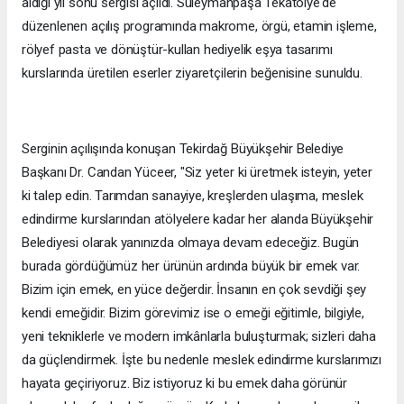
aldığı yıl sonu sergisi açıldı. Süleymanpaşa Tekatölye'de
düzenlenen açılış programında makrome, örgü, etamin işleme,
rölyef pasta ve dönüştür-kullan hediyelik eşya tasarımı
kurslarında üretilen eserler ziyaretçilerin beğenisine sunuldu.
Serginin açılışında konuşan Tekirdağ Büyükşehir Belediye
Başkanı Dr. Candan Yüceer, "Siz yeter ki üretmek isteyin, yeter
ki talep edin. Tarımdan sanayiye, kreşlerden ulaşıma, meslek
edindirme kurslarından atölyelere kadar her alanda Büyükşehir
Belediyesi olarak yanınızda olmaya devam edeceğiz. Bugün
burada gördüğümüz her ürünün ardında büyük bir emek var.
Bizim için emek, en yüce değerdir. İnsanın en çok sevdiği şey
kendi emeğidir. Bizim görevimiz ise o emeği eğitimle, bilgiyle,
yeni tekniklerle ve modern imkânlarla buluşturmak; sizleri daha
da güçlendirmek. İşte bu nedenle meslek edindirme kurslarımızı
hayata geçiriyoruz. Biz istiyoruz ki bu emek daha görünür