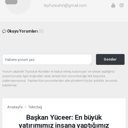
tayfunsahin@gmail.com
Okuyu Yorumları
(0)
Gonder
Yorum yazarak Topluluk Kuralları’nı kabul etmiş bulunuyor ve siteye yaptığınız
yorumunuzla ilgili doğrudan veya dolaylı tüm sorumluluğu tek başınıza
üstleniyorsunuz. Yazılan tüm yorumlardan site yönetimi hiçbir şekilde sorumlu
tutulamaz.
Anasayfa
Tekirdağ
Başkan Yüceer: En büyük
yatırımımız insana yaptığımız