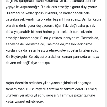
değil. Bu çalışmaları daha kurumsal ve daha sürdürülebilir bir
yapıya kavuşturacağız. Biz sizlerin emeğiyle gurur duyuyoruz.
Bu emeği ne kadar görünür kılabilir, ne kadar değerli hale
getirebilirsek kendimizi o kadar başarılı hissederiz. Ben bir kadın
olarak sizlerle gurur duyuyorum. Eğer Tekirdağ’ı daha güzel,
daha yaşanabilir bir kent haline getireceksek bunu sizlerin
emeğiyle başaracağız. Buna yürekten inanıyorum. Tarımda da,
sanayide de, kreşlerde de, ulaşımda da, meslek edindirme
kurslarında da. Yeter ki siz üretmek isteyin, yeter ki talep edin.
Biz Büyükşehir Belediyesi olarak, her zaman yanınızda olmaya
devam edeceği" diye konuştu.
Açılış töreninin ardından yıl boyunca eğitimlerini başarıyla
tamamlayan 103 kursiyere sertifikaları takdim edildi. El emeği
ürünlerin yer aldığı yıl sonu sergisi 5 Temmuz pazar gününe
kadar ziyaret edilebilecek.