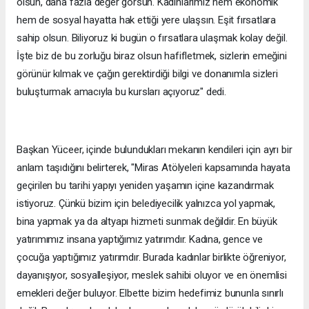
olsun, daha fazla değer görsün. Kadınlarımız hem ekonomik
hem de sosyal hayatta hak ettiği yere ulaşsın. Eşit fırsatlara
sahip olsun. Biliyoruz ki bugün o fırsatlara ulaşmak kolay değil.
İşte biz de bu zorluğu biraz olsun hafifletmek, sizlerin emeğini
görünür kılmak ve çağın gerektirdiği bilgi ve donanımla sizleri
buluşturmak amacıyla bu kursları açıyoruz" dedi.
Başkan Yüceer, içinde bulundukları mekanın kendileri için ayrı bir
anlam taşıdığını belirterek, "Miras Atölyeleri kapsamında hayata
geçirilen bu tarihi yapıyı yeniden yaşamın içine kazandırmak
istiyoruz. Çünkü bizim için belediyecilik yalnızca yol yapmak,
bina yapmak ya da altyapı hizmeti sunmak değildir. En büyük
yatırımımız insana yaptığımız yatırımdır. Kadına, gence ve
çocuğa yaptığımız yatırımdır. Burada kadınlar birlikte öğreniyor,
dayanışıyor, sosyalleşiyor, meslek sahibi oluyor ve en önemlisi
emekleri değer buluyor. Elbette bizim hedefimiz bununla sınırlı