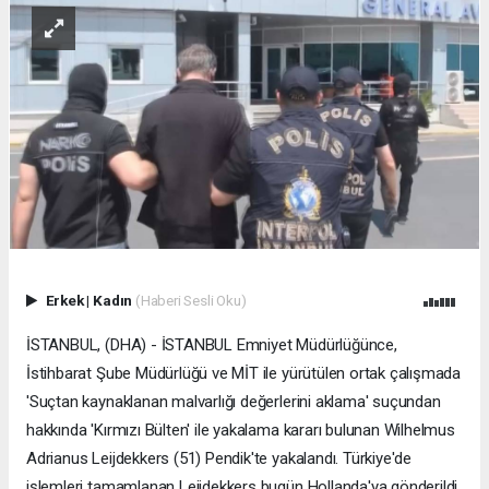
Erkek
|
Kadın
(Haberi Sesli Oku)
İSTANBUL, (DHA) - İSTANBUL Emniyet Müdürlüğünce,
İstihbarat Şube Müdürlüğü ve MİT ile yürütülen ortak çalışmada
'Suçtan kaynaklanan malvarlığı değerlerini aklama' suçundan
hakkında 'Kırmızı Bülten' ile yakalama kararı bulunan Wilhelmus
Adrianus Leijdekkers (51) Pendik'te yakalandı. Türkiye'de
işlemleri tamamlanan Leijdekkers bugün Hollanda'ya gönderildi.