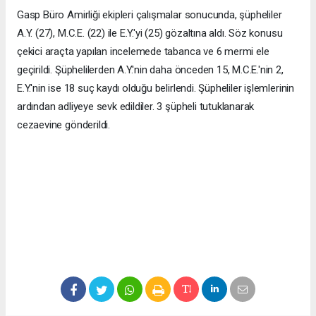
Gasp Büro Amirliği ekipleri çalışmalar sonucunda, şüpheliler
A.Y. (27), M.C.E. (22) ile E.Y.'yi (25) gözaltına aldı. Söz konusu
çekici araçta yapılan incelemede tabanca ve 6 mermi ele
geçirildi. Şüphelilerden A.Y.'nin daha önceden 15, M.C.E.'nin 2,
E.Y.'nin ise 18 suç kaydı olduğu belirlendi. Şüpheliler işlemlerinin
ardından adliyeye sevk edildiler. 3 şüpheli tutuklanarak
cezaevine gönderildi.