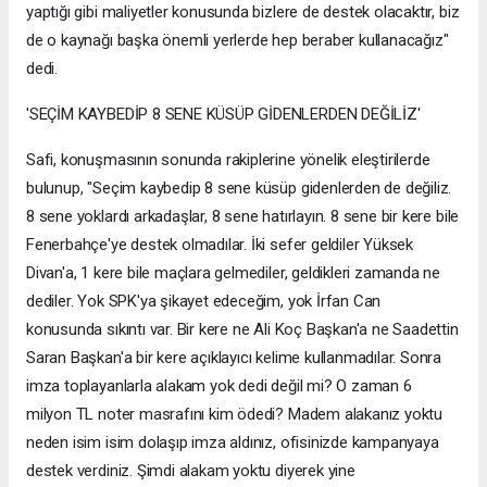
yaptığı gibi maliyetler konusunda bizlere de destek olacaktır, biz
de o kaynağı başka önemli yerlerde hep beraber kullanacağız"
dedi.
'SEÇİM KAYBEDİP 8 SENE KÜSÜP GİDENLERDEN DEĞİLİZ'
Safi, konuşmasının sonunda rakiplerine yönelik eleştirilerde
bulunup, "Seçim kaybedip 8 sene küsüp gidenlerden de değiliz.
8 sene yoklardı arkadaşlar, 8 sene hatırlayın. 8 sene bir kere bile
Fenerbahçe'ye destek olmadılar. İki sefer geldiler Yüksek
Divan'a, 1 kere bile maçlara gelmediler, geldikleri zamanda ne
dediler. Yok SPK'ya şikayet edeceğim, yok İrfan Can
konusunda sıkıntı var. Bir kere ne Ali Koç Başkan'a ne Saadettin
Saran Başkan'a bir kere açıklayıcı kelime kullanmadılar. Sonra
imza toplayanlarla alakam yok dedi değil mi? O zaman 6
milyon TL noter masrafını kim ödedi? Madem alakanız yoktu
neden isim isim dolaşıp imza aldınız, ofisinizde kampanyaya
destek verdiniz. Şimdi alakam yoktu diyerek yine