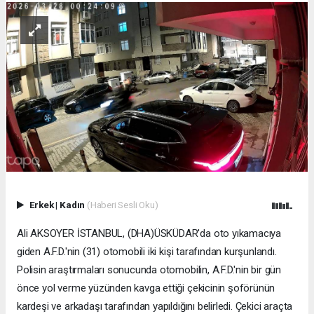
Erkek
|
Kadın
(Haberi Sesli Oku)
Ali AKSOYER İSTANBUL, (DHA)ÜSKÜDAR'da oto yıkamacıya
giden A.F.D.'nin (31) otomobili iki kişi tarafından kurşunlandı.
Polisin araştırmaları sonucunda otomobilin, A.F.D.'nin bir gün
önce yol verme yüzünden kavga ettiği çekicinin şoförünün
kardeşi ve arkadaşı tarafından yapıldığını belirledi. Çekici araçta