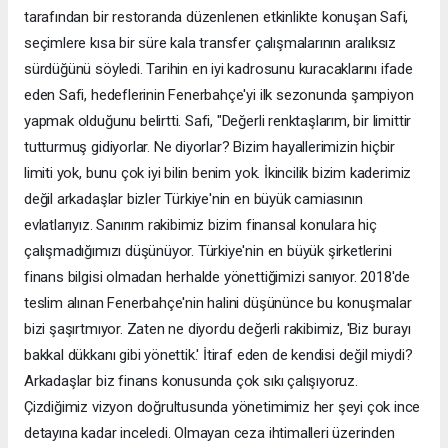
tarafından bir restoranda düzenlenen etkinlikte konuşan Safi,
seçimlere kısa bir süre kala transfer çalışmalarının aralıksız
sürdüğünü söyledi. Tarihin en iyi kadrosunu kuracaklarını ifade
eden Safi, hedeflerinin Fenerbahçe'yi ilk sezonunda şampiyon
yapmak olduğunu belirtti. Safi, "Değerli renktaşlarım, bir limittir
tutturmuş gidiyorlar. Ne diyorlar? Bizim hayallerimizin hiçbir
limiti yok, bunu çok iyi bilin benim yok. İkincilik bizim kaderimiz
değil arkadaşlar bizler Türkiye'nin en büyük camiasının
evlatlarıyız. Sanırım rakibimiz bizim finansal konulara hiç
çalışmadığımızı düşünüyor. Türkiye'nin en büyük şirketlerini
finans bilgisi olmadan herhalde yönettiğimizi sanıyor. 2018'de
teslim alınan Fenerbahçe'nin halini düşününce bu konuşmalar
bizi şaşırtmıyor. Zaten ne diyordu değerli rakibimiz, 'Biz burayı
bakkal dükkanı gibi yönettik.' İtiraf eden de kendisi değil miydi?
Arkadaşlar biz finans konusunda çok sıkı çalışıyoruz.
Çizdiğimiz vizyon doğrultusunda yönetimimiz her şeyi çok ince
detayına kadar inceledi. Olmayan ceza ihtimalleri üzerinden