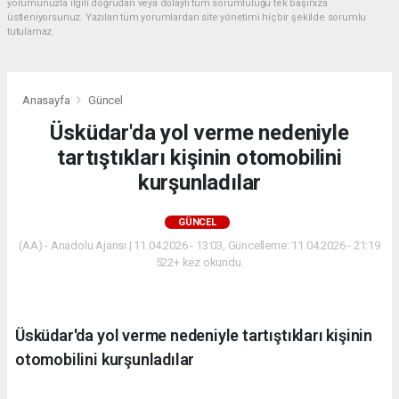
yorumunuzla ilgili doğrudan veya dolaylı tüm sorumluluğu tek başınıza
üstleniyorsunuz. Yazılan tüm yorumlardan site yönetimi hiçbir şekilde sorumlu
tutulamaz.
Anasayfa
Güncel
Üsküdar'da yol verme nedeniyle
tartıştıkları kişinin otomobilini
kurşunladılar
GÜNCEL
(AA) - Anadolu Ajansı | 11.04.2026 - 13:03, Güncelleme: 11.04.2026 - 21:19
522+ kez okundu.
Üsküdar'da yol verme nedeniyle tartıştıkları kişinin
otomobilini kurşunladılar