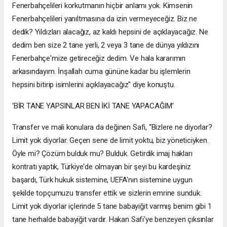
Fenerbahçelileri korkutmanın hiçbir anlamı yok. Kimsenin
Fenerbahçelileri yanıltmasına da izin vermeyeceğiz. Biz ne
dedik? Yıldızları alacağız, az kaldı hepsini de açıklayacağız. Ne
dedim ben size 2 tane yerli, 2 veya 3 tane de dünya yıldızını
Fenerbahçe'mize getireceğiz dedim. Ve hala kararımın
arkasındayım. İnşallah cuma gününe kadar bu işlemlerin
hepsini bitirip isimlerini açıklayacağız" diye konuştu.
‘BİR TANE YAPSINLAR BEN İKİ TANE YAPACAĞIM’
Transfer ve mali konulara da değinen Safi, “Bizlere ne diyorlar?
Limit yok diyorlar. Geçen sene de limit yoktu, biz yöneticiyken.
Öyle mi? Çözüm bulduk mu? Bulduk. Getirdik imaj hakları
kontratı yaptık, Türkiye'de olmayan bir şeyi bu kardeşiniz
başardı, Türk hukuk sistemine, UEFA'nın sistemine uygun
şekilde topçumuzu transfer ettik ve sizlerin emrine sunduk.
Limit yok diyorlar içlerinde 5 tane babayiğit varmış benim gibi 1
tane herhalde babayiğit vardır. Hakan Safi'ye benzeyen çıksınlar