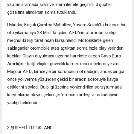
yapılan aramada silah ve mermiler ele geçirildi. 3 şüpheli
gözaltına alındıktan sonra tutuklandı.
Üsküdar, Küçük Çamlıca Mahallesi, Yuvam Sokak'ta bulunan bir
oto yıkamacıya 28 Mart'ta giden A.F.D.'nin otomobili kimliği
meçhul iki kişi tarafından kurşunlandı. Motosikletle gelen
saldırganlar otomobile ateş açtıktan sonra hızla olay yerinden
kaçtılar. Olayın duyulması üzerine harekete geçen Gasp Büro
Amirliğine bağlı ekipler güvenlik kameralarını incelemeye aldı.
Mağdur A.F.D., kimseyle bir sorununun olmadığını, ancak bir gün
önce yol verme yüzünden çekici bir aracın şoförüyle kavga
ettiklerini söyledi. Bu bilgi üzerine yönlendirilen soruşturmada
kurşunlama olayını çekici şoförünün kardeşi ve arkadaşının
yaptığı belirlendi.
3 ŞÜPHELİ TUTUKLANDI