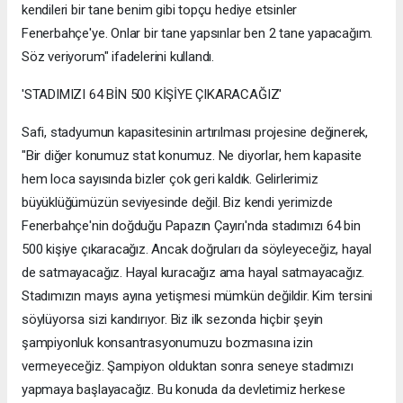
kendileri bir tane benim gibi topçu hediye etsinler
Fenerbahçe'ye. Onlar bir tane yapsınlar ben 2 tane yapacağım.
Söz veriyorum" ifadelerini kullandı.
'STADIMIZI 64 BİN 500 KİŞİYE ÇIKARACAĞIZ'
Safi, stadyumun kapasitesinin artırılması projesine değinerek,
"Bir diğer konumuz stat konumuz. Ne diyorlar, hem kapasite
hem loca sayısında bizler çok geri kaldık. Gelirlerimiz
büyüklüğümüzün seviyesinde değil. Biz kendi yerimizde
Fenerbahçe'nin doğduğu Papazın Çayırı'nda stadımızı 64 bin
500 kişiye çıkaracağız. Ancak doğruları da söyleyeceğiz, hayal
de satmayacağız. Hayal kuracağız ama hayal satmayacağız.
Stadımızın mayıs ayına yetişmesi mümkün değildir. Kim tersini
söylüyorsa sizi kandırıyor. Biz ilk sezonda hiçbir şeyin
şampiyonluk konsantrasyonumuzu bozmasına izin
vermeyeceğiz. Şampiyon olduktan sonra seneye stadımızı
yapmaya başlayacağız. Bu konuda da devletimiz herkese