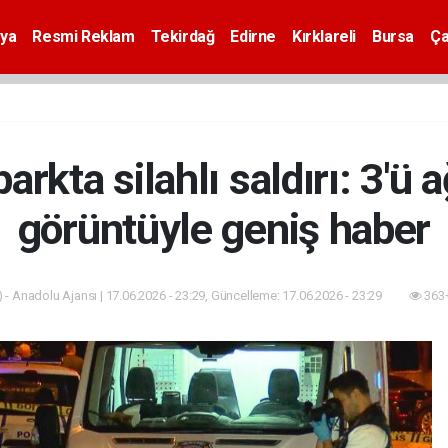
ya
Resmi Reklam
Tekirdağ
Edirne
Kırklareli
Bursa
Ça
rkta silahlı saldırı: 3'ü a
görüntüyle geniş haber
 - Anadolu Ajansı | 17.06.2026 - 23:29, Güncelleme: 17.06.2026 - 23:29
363+