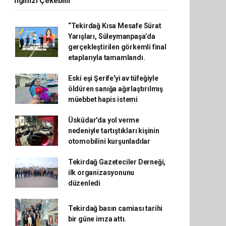
İlginizi Çekebilir
“Tekirdağ Kısa Mesafe Sürat
Yarışları, Süleymanpaşa’da
gerçekleştirilen görkemli final
etaplarıyla tamamlandı.
Eski eşi Şerife'yi av tüfeğiyle
öldüren sanığa ağırlaştırılmış
müebbet hapis istemi
Üsküdar'da yol verme
nedeniyle tartıştıkları kişinin
otomobilini kurşunladılar
Tekirdağ Gazeteciler Derneği,
ilk organizasyonunu
düzenledi
Tekirdağ basın camiası tarihi
bir güne imza attı.