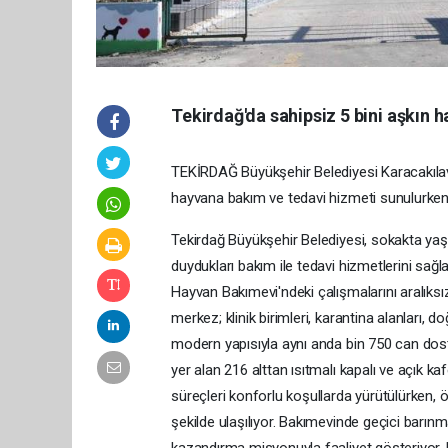
Tekirdağ'da sahipsiz 5 bini aşkın 
TEKİRDAĞ Büyükşehir Belediyesi Karacakıla
hayvana bakım ve tedavi hizmeti sunulurken,
Tekirdağ Büyükşehir Belediyesi, sokakta yaşa
duydukları bakım ile tedavi hizmetlerini sa
Hayvan Bakımevi'ndeki çalışmalarını aralıks
merkez; klinik birimleri, karantina alanları,
modern yapısıyla aynı anda bin 750 can dos
yer alan 216 alttan ısıtmalı kapalı ve açık k
süreçleri konforlu koşullarda yürütülürken, ö
şekilde ulaşılıyor. Bakımevinde geçici barın
kazandırma misyonuyla faaliyet gösteriyor.