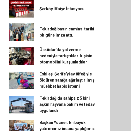
Şarköy İtfaiye İstasyonu
Tekirdağ basın camiası tarihi
bir güne imza attı.
Üsküdar'da yol verme
nedeniyle tartıştıkları kişinin
otomobilini kurşunladılar
Eski eşi Şerife'yi av tüfeğiyle
öldüren sanığa ağırlaştırılmış
müebbet hapis istemi
Tekirdağ'da sahipsiz 5 bini
aşkın hayvana bakım ve tedavi
uygulandı
Başkan Yüceer: En büyük
yatırımımız insana yaptığımız