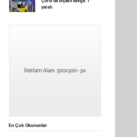
Çorlu'da bıçaklı kavga: 1
yaralı
En Çok Okunanlar