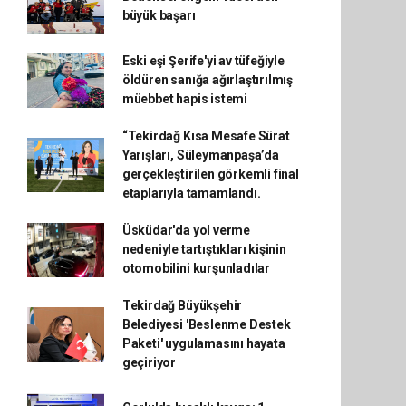
büyük başarı
Eski eşi Şerife'yi av tüfeğiyle
öldüren sanığa ağırlaştırılmış
müebbet hapis istemi
“Tekirdağ Kısa Mesafe Sürat
Yarışları, Süleymanpaşa’da
gerçekleştirilen görkemli final
etaplarıyla tamamlandı.
Üsküdar'da yol verme
nedeniyle tartıştıkları kişinin
otomobilini kurşunladılar
Tekirdağ Büyükşehir
Belediyesi 'Beslenme Destek
Paketi' uygulamasını hayata
geçiriyor