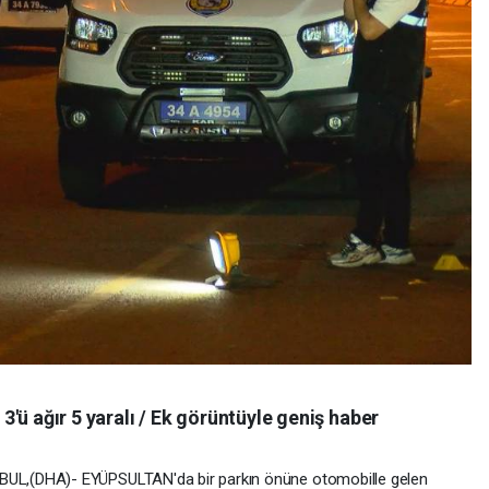
: 3'ü ağır 5 yaralı / Ek görüntüyle geniş haber
L,(DHA)- EYÜPSULTAN'da bir parkın önüne otomobille gelen