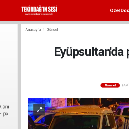
Özel Dos
Anasayfa
Güncel
Eyüpsultan'da pa
(AA)
Güncel