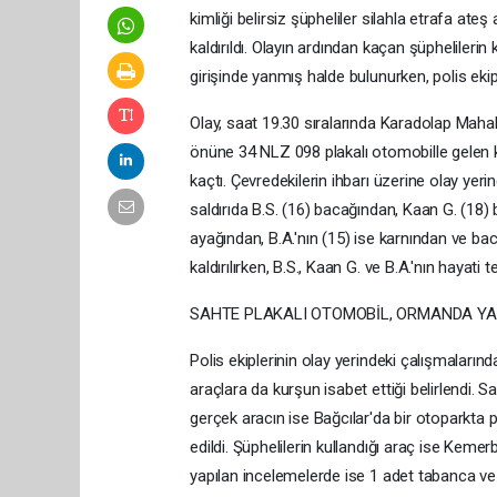
kimliği belirsiz şüpheliler silahla etrafa ate
kaldırıldı. Olayın ardından kaçan şüpheliler
girişinde yanmış halde bulunurken, polis ekip
Olay, saat 19.30 sıralarında Karadolap Mahal
önüne 34 NLZ 098 plakalı otomobille gelen kim
kaçtı. Çevredekilerin ihbarı üzerine olay yerine
saldırıda B.S. (16) bacağından, Kaan G. (18)
ayağından, B.A.'nın (15) ise karnından ve ba
kaldırılırken, B.S., Kaan G. ve B.A.'nın hayati 
SAHTE PLAKALI OTOMOBİL, ORMANDA Y
Polis ekiplerinin olay yerindeki çalışmaları
araçlara da kurşun isabet ettiği belirlendi. S
gerçek aracın ise Bağcılar'da bir otoparkta 
edildi. Şüphelilerin kullandığı araç ise Kem
yapılan incelemelerde ise 1 adet tabanca ve u