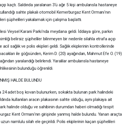
ş açıp kaçtı. Saldırıda yaralanan 3'ü ağır 5 kişi ambulansla hastaneye
in kullandığı sahte plakalı otomobil Kemerburgaz Kent Ormanı'nın
leri şüphelileri yakalamak için çalışma başlattı.
lesi Veysel Karani Parkı'nda meydana geldi. İddiaya göre, parkın
liği belirsiz şüpheliler bilinmeyen bir nedenle silahla etrafa açıp
 acil sağlık ve polis ekipleri geldi. Sağlık ekiplerinin kontrollerinde
 bacakları ile göğsünden, Kerim D. (20) ayağından, Mahmut Efe O. (19)
cağından yaralandığı belirlendi. Yaralılar ambulansla hastaneye
tehlikesinin bulunduğu öğrenildi.
ANMIŞ HALDE BULUNDU
nda 24 adet boş kovan bulunurken, sokakta bulunan park halindeki
aldırıda kullanılan aracın plakasının sahte olduğu, aynı plakaya ait
park halinde olduğu ve sahibinin durumdan haberi olmadığı tespit
erburgaz Kent Ormanı'nın girişinde yanmış halde bulundu. Yanan araçta
zun namlulu silah ele geçirildi. Polis ekiplerinin kaçan şüphelileri