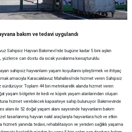
hayvana bakım ve tedavi uygulandı
vuz Sahipsiz Hayvan Bakımevi'nde bugüne kadar 5 bini aşkın
 yüzlerce can dostu da sıcak yuvalarına kavuşturuldu.
yan sahipsiz hayvanların yaşam koşullarını iyileştirmek ve ihtiyaç
ğlamak amacıyla Karacakılavuz Mahallesi'nde hizmet veren Sahipsiz
ız sürdürüyor. Toplam 44 bin metrekarelik alanda hizmet veren
 doğal yaşam bölgeleri ile kedi ve köpek yaşam alanlarından oluşan
tuna hizmet verebilecek kapasiteye sahip bulunuyor. Bakımevinde
afes alanı ile 52 doğal yaşam alanı sayesinde hayvanların bakım
zel tasarlanmış hayvan nakil araçlarıyla hayvanlara hızlı ve etkin
ma hizmeti yanında tedavi, rehabilitasyon ve yeniden sağlıklı yaşama
 Hizmete başladığı günden bu yana 5 bini aşkın can dostuna bakım,