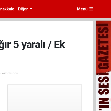
nakkale
Diğer
Menü
ğır 5 yaralı / Ek
 kez okundu.