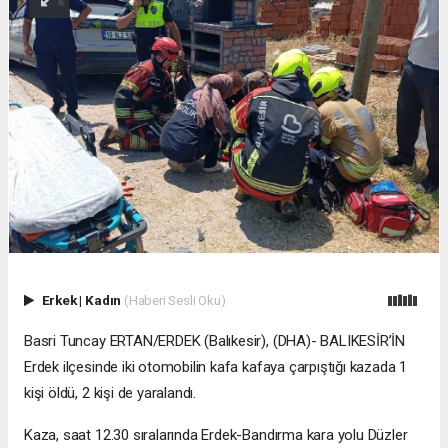
Erkek
|
Kadın
(Haberi Sesli Oku)
Basri Tuncay ERTAN/ERDEK (Balıkesir), (DHA)- BALIKESİR’İN
Erdek ilçesinde iki otomobilin kafa kafaya çarpıştığı kazada 1
kişi öldü, 2 kişi de yaralandı.
Kaza, saat 12.30 sıralarında Erdek-Bandırma kara yolu Düzler