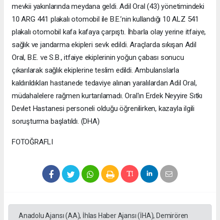
mevkii yakınlarında meydana geldi. Adil Oral (43) yönetimindeki
10 ARG 441 plakalı otomobil ile B.E.’nin kullandığı 10 ALZ 541
plakalı otomobil kafa kafaya çarpıştı. İhbarla olay yerine itfaiye,
sağlık ve jandarma ekipleri sevk edildi. Araçlarda sıkışan Adil
Oral, B.E. ve S.B., itfaiye ekiplerinin yoğun çabası sonucu
çıkarılarak sağlık ekiplerine teslim edildi. Ambulanslarla
kaldırıldıkları hastanede tedaviye alınan yaralılardan Adil Oral,
müdahalelere rağmen kurtarılamadı. Oral'ın Erdek Neyyire Sıtkı
Devlet Hastanesi personeli olduğu öğrenilirken, kazayla ilgili
soruşturma başlatıldı. (DHA)
FOTOĞRAFLI
Anadolu Ajansı (AA), İhlas Haber Ajansı (İHA), Demirören