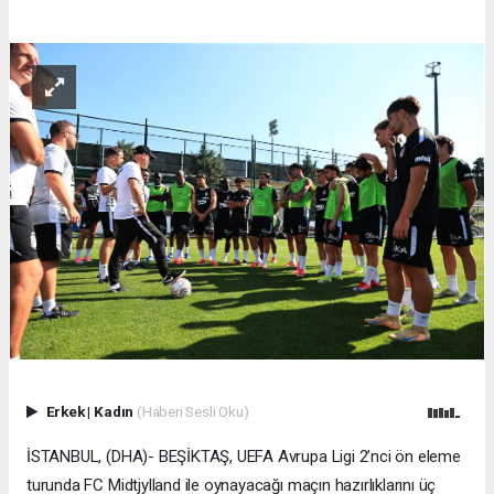
Erkek
|
Kadın
(Haberi Sesli Oku)
İSTANBUL, (DHA)- BEŞİKTAŞ, UEFA Avrupa Ligi 2’nci ön eleme
turunda FC Midtjylland ile oynayacağı maçın hazırlıklarını üç