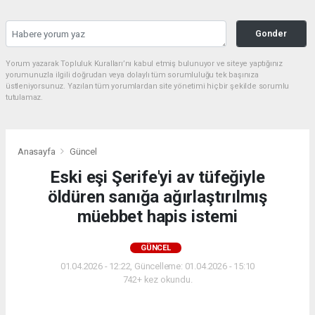
Gonder
Yorum yazarak Topluluk Kuralları’nı kabul etmiş bulunuyor ve siteye yaptığınız
yorumunuzla ilgili doğrudan veya dolaylı tüm sorumluluğu tek başınıza
üstleniyorsunuz. Yazılan tüm yorumlardan site yönetimi hiçbir şekilde sorumlu
tutulamaz.
Anasayfa
Güncel
Eski eşi Şerife'yi av tüfeğiyle
öldüren sanığa ağırlaştırılmış
müebbet hapis istemi
GÜNCEL
01.04.2026 - 12:22, Güncelleme: 01.04.2026 - 15:10
742+ kez okundu.