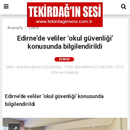
Anasayfa
Edirne
Edirne’de veliler ‘okul güvenliği’
konusunda bilgilendirildi
EDIRNE
(AA) - Anadolu Ajansı | 20.04.2026 - 17:50, Güncelleme: 21.04.2026 - 13:13
570+ kez okundu.
Edirne’de veliler ‘okul güvenliği’ konusunda
bilgilendirildi