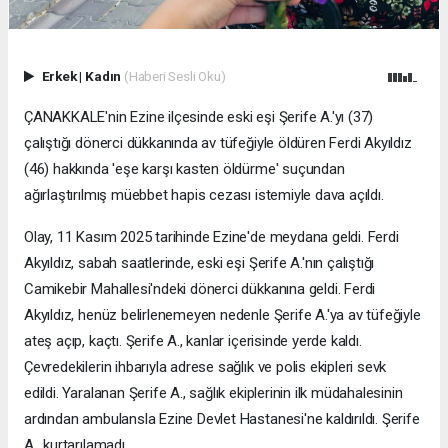
Erkek
|
Kadın
(Haberi Sesli Oku)
ÇANAKKALE'nin Ezine ilçesinde eski eşi Şerife A.'yı (37)
çalıştığı dönerci dükkanında av tüfeğiyle öldüren Ferdi Akyıldız
(46) hakkında 'eşe karşı kasten öldürme' suçundan
ağırlaştırılmış müebbet hapis cezası istemiyle dava açıldı.
Olay, 11 Kasım 2025 tarihinde Ezine'de meydana geldi. Ferdi
Akyıldız, sabah saatlerinde, eski eşi Şerife A.'nın çalıştığı
Camikebir Mahallesi'ndeki dönerci dükkanına geldi. Ferdi
Akyıldız, henüz belirlenemeyen nedenle Şerife A.'ya av tüfeğiyle
ateş açıp, kaçtı. Şerife A., kanlar içerisinde yerde kaldı.
Çevredekilerin ihbarıyla adrese sağlık ve polis ekipleri sevk
edildi. Yaralanan Şerife A., sağlık ekiplerinin ilk müdahalesinin
ardından ambulansla Ezine Devlet Hastanesi'ne kaldırıldı. Şerife
A., kurtarılamadı.