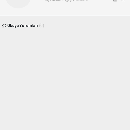
Okuyu Yorumları
(0)
Gonder
Yorum yazarak Topluluk Kuralları’nı kabul etmiş bulunuyor ve siteye yaptığınız
yorumunuzla ilgili doğrudan veya dolaylı tüm sorumluluğu tek başınıza
üstleniyorsunuz. Yazılan tüm yorumlardan site yönetimi hiçbir şekilde sorumlu
tutulamaz.
Sonraki
haber paketi
haber scripti
haber yazılımı
Tüm hakları saklı tutulmaktadır. Copyright 2026©
Haber Yazılımı :
Web Aksiyon ®