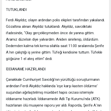
TUTUKLANDI
Ferdi Akyıldız, olayın ardından polis ekipleri tarafından yakalandı.
Gözaltına alınan Akyıldız tutuklandı. Akyıldız, savcılıktaki
ifadesinde, "Olay gerçekleşmeden önce de yanına gittim.
Aramız düzelsin diye yalvardım. Aniden sinirlenip, öldürdüm.
Dedemden kalma tek kırma silahla saat 11.00 sıralarında Şerife
A.'nın çalıştığı iş yerine gittim. Tüfeği kendisine tuttum. Tüfekle
göğsüne 1 el ateş ettim" dedi.
İDDİANAME HAZIRLANDI
Çanakkale Cumhuriyet Savcılığı'nın yürüttüğü soruşturmanın
ardından Ferdi Akyıldız hakkında 'eşe karşı kasten öldürme'
suçundan ağırlaştırılmış müebbet hapis cezası istemiyle
iddianame hazırladı. İddianamede Adli Tıp Kurumu’nda (ATK)
hazırlanan ölü muayene raporu yer aldı. Raporda, Şerife A.'nın