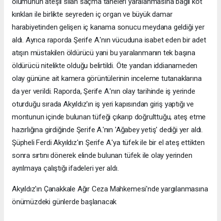
ölümünün ateşli silah saçma taneleri yaralanmasına bağlı kot
kırıkları ile birlikte seyreden iç organ ve büyük damar
harabiyetinden gelişen iç kanama sonucu meydana geldiği yer
aldı. Ayrıca raporda Şerife A.'nın vücuduna isabet eden bir adet
atışın müstakilen öldürücü yani bu yaralanmanın tek başına
öldürücü nitelikte olduğu belirtildi. Öte yandan iddianameden
olay gününe ait kamera görüntülerinin inceleme tutanaklarına
da yer verildi. Raporda, Şerife A.'nın olay tarihinde iş yerinde
oturduğu sırada Akyıldız'ın iş yeri kapısından giriş yaptığı ve
montunun içinde bulunan tüfeği çıkarıp doğrulttuğu, ateş etme
hazırlığına girdiğinde Şerife A.'nın 'Ağabey yetiş' dediği yer aldı.
Şüpheli Ferdi Akyıldız'ın Şerife A.'ya tüfek ile bir el ateş ettikten
sonra sırtını dönerek elinde bulunan tüfek ile olay yerinden
ayrılmaya çalıştığı ifadeleri yer aldı.
Akyıldız'ın Çanakkale Ağır Ceza Mahkemesi'nde yargılanmasına
önümüzdeki günlerde başlanacak