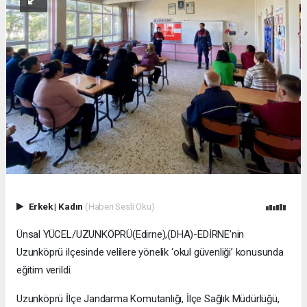
Erkek
|
Kadın
(Haberi Sesli Oku)
Ünsal YÜCEL/UZUNKÖPRÜ(Edirne),(DHA)-EDİRNE’nin
Uzunköprü ilçesinde velilere yönelik ‘okul güvenliği’ konusunda
eğitim verildi.
Uzunköprü İlçe Jandarma Komutanlığı, İlçe Sağlık Müdürlüğü,