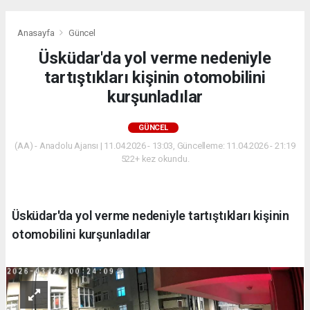
Anasayfa
Güncel
Üsküdar'da yol verme nedeniyle
tartıştıkları kişinin otomobilini
kurşunladılar
GÜNCEL
(AA) - Anadolu Ajansı | 11.04.2026 - 13:03, Güncelleme: 11.04.2026 - 21:19
522+ kez okundu.
Üsküdar'da yol verme nedeniyle tartıştıkları kişinin
otomobilini kurşunladılar