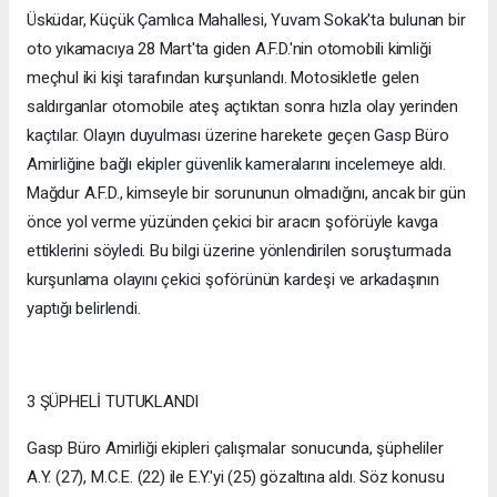
Üsküdar, Küçük Çamlıca Mahallesi, Yuvam Sokak'ta bulunan bir
oto yıkamacıya 28 Mart'ta giden A.F.D.'nin otomobili kimliği
meçhul iki kişi tarafından kurşunlandı. Motosikletle gelen
saldırganlar otomobile ateş açtıktan sonra hızla olay yerinden
kaçtılar. Olayın duyulması üzerine harekete geçen Gasp Büro
Amirliğine bağlı ekipler güvenlik kameralarını incelemeye aldı.
Mağdur A.F.D., kimseyle bir sorununun olmadığını, ancak bir gün
önce yol verme yüzünden çekici bir aracın şoförüyle kavga
ettiklerini söyledi. Bu bilgi üzerine yönlendirilen soruşturmada
kurşunlama olayını çekici şoförünün kardeşi ve arkadaşının
yaptığı belirlendi.
3 ŞÜPHELİ TUTUKLANDI
Gasp Büro Amirliği ekipleri çalışmalar sonucunda, şüpheliler
A.Y. (27), M.C.E. (22) ile E.Y.'yi (25) gözaltına aldı. Söz konusu