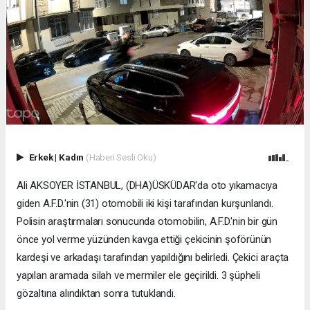
Erkek
|
Kadın
(Haberi Sesli Oku)
Ali AKSOYER İSTANBUL, (DHA)ÜSKÜDAR'da oto yıkamacıya
giden A.F.D.'nin (31) otomobili iki kişi tarafından kurşunlandı.
Polisin araştırmaları sonucunda otomobilin, A.F.D.'nin bir gün
önce yol verme yüzünden kavga ettiği çekicinin şoförünün
kardeşi ve arkadaşı tarafından yapıldığını belirledi. Çekici araçta
yapılan aramada silah ve mermiler ele geçirildi. 3 şüpheli
gözaltına alındıktan sonra tutuklandı.