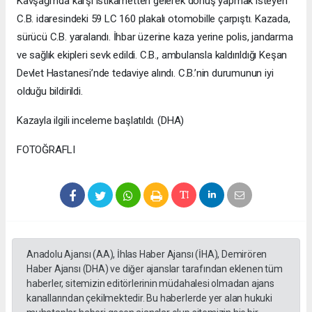
Kavşağı’nda karşı istikametten gelerek dönüş yapmak isteyen
C.B. idaresindeki 59 LC 160 plakalı otomobille çarpıştı. Kazada,
sürücü C.B. yaralandı. İhbar üzerine kaza yerine polis, jandarma
ve sağlık ekipleri sevk edildi. C.B., ambulansla kaldırıldığı Keşan
Devlet Hastanesi’nde tedaviye alındı. C.B.’nin durumunun iyi
olduğu bildirildi.
Kazayla ilgili inceleme başlatıldı. (DHA)
FOTOĞRAFLI
Anadolu Ajansı (AA), İhlas Haber Ajansı (İHA), Demirören
Haber Ajansı (DHA) ve diğer ajanslar tarafından eklenen tüm
haberler, sitemizin editörlerinin müdahalesi olmadan ajans
kanallarından çekilmektedir. Bu haberlerde yer alan hukuki