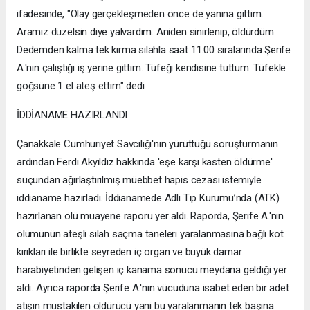
ifadesinde, "Olay gerçekleşmeden önce de yanına gittim.
Aramız düzelsin diye yalvardım. Aniden sinirlenip, öldürdüm.
Dedemden kalma tek kırma silahla saat 11.00 sıralarında Şerife
A.'nın çalıştığı iş yerine gittim. Tüfeği kendisine tuttum. Tüfekle
göğsüne 1 el ateş ettim" dedi.
İDDİANAME HAZIRLANDI
Çanakkale Cumhuriyet Savcılığı'nın yürüttüğü soruşturmanın
ardından Ferdi Akyıldız hakkında 'eşe karşı kasten öldürme'
suçundan ağırlaştırılmış müebbet hapis cezası istemiyle
iddianame hazırladı. İddianamede Adli Tıp Kurumu’nda (ATK)
hazırlanan ölü muayene raporu yer aldı. Raporda, Şerife A.'nın
ölümünün ateşli silah saçma taneleri yaralanmasına bağlı kot
kırıkları ile birlikte seyreden iç organ ve büyük damar
harabiyetinden gelişen iç kanama sonucu meydana geldiği yer
aldı. Ayrıca raporda Şerife A.'nın vücuduna isabet eden bir adet
atışın müstakilen öldürücü yani bu yaralanmanın tek başına