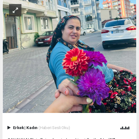
Erkek
|
Kadın
(Haberi Sesli Oku)