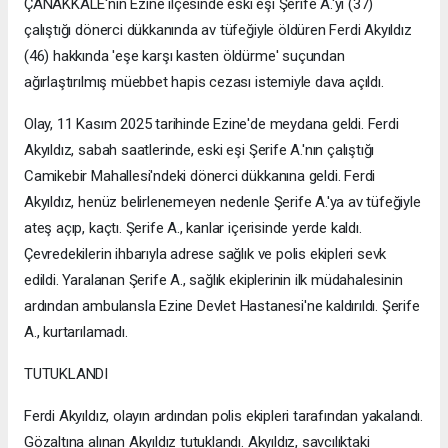
ÇANAKKALE'nin Ezine ilçesinde eski eşi Şerife A.'yı (37)
çalıştığı dönerci dükkanında av tüfeğiyle öldüren Ferdi Akyıldız
(46) hakkında 'eşe karşı kasten öldürme' suçundan
ağırlaştırılmış müebbet hapis cezası istemiyle dava açıldı.
Olay, 11 Kasım 2025 tarihinde Ezine'de meydana geldi. Ferdi
Akyıldız, sabah saatlerinde, eski eşi Şerife A.'nın çalıştığı
Camikebir Mahallesi'ndeki dönerci dükkanına geldi. Ferdi
Akyıldız, henüz belirlenemeyen nedenle Şerife A.'ya av tüfeğiyle
ateş açıp, kaçtı. Şerife A., kanlar içerisinde yerde kaldı.
Çevredekilerin ihbarıyla adrese sağlık ve polis ekipleri sevk
edildi. Yaralanan Şerife A., sağlık ekiplerinin ilk müdahalesinin
ardından ambulansla Ezine Devlet Hastanesi'ne kaldırıldı. Şerife
A., kurtarılamadı.
TUTUKLANDI
Ferdi Akyıldız, olayın ardından polis ekipleri tarafından yakalandı.
Gözaltına alınan Akyıldız tutuklandı. Akyıldız, savcılıktaki