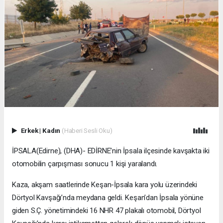
Erkek
|
Kadın
(Haberi Sesli Oku)
İPSALA(Edirne), (DHA)- EDİRNE’nin İpsala ilçesinde kavşakta iki
otomobilin çarpışması sonucu 1 kişi yaralandı.
Kaza, akşam saatlerinde Keşan-İpsala kara yolu üzerindeki
Dörtyol Kavşağı’nda meydana geldi. Keşan’dan İpsala yönüne
giden S.Ç. yönetimindeki 16 NHR 47 plakalı otomobil, Dörtyol