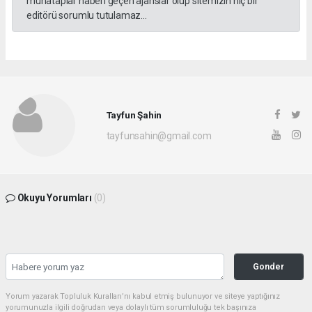
muhataplar haberi geçen ajanslar olup sitemizin hiç bir
editörü sorumlu tutulamaz...
Tayfun Şahin
tayfunsahin@gmail.com
Okuyu Yorumları
(0)
Gonder
Yorum yazarak Topluluk Kuralları’nı kabul etmiş bulunuyor ve siteye yaptığınız
yorumunuzla ilgili doğrudan veya dolaylı tüm sorumluluğu tek başınıza