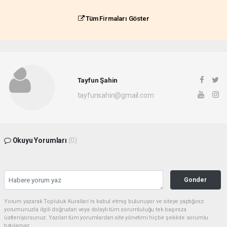
Tüm Firmaları Göster
Tayfun Şahin
tayfunsahin@gmail.com
Okuyu Yorumları
(0)
Gonder
Yorum yazarak Topluluk Kuralları’nı kabul etmiş bulunuyor ve siteye yaptığınız
yorumunuzla ilgili doğrudan veya dolaylı tüm sorumluluğu tek başınıza
üstleniyorsunuz. Yazılan tüm yorumlardan site yönetimi hiçbir şekilde sorumlu
tutulamaz.