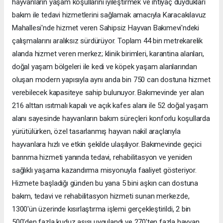
hayvanların yaşam koşullarını iyileştirmek ve ihtiyaç duydukları
bakım ile tedavi hizmetlerini sağlamak amacıyla Karacakılavuz
Mahallesi'nde hizmet veren Sahipsiz Hayvan Bakımevi'ndeki
çalışmalarını aralıksız sürdürüyor. Toplam 44 bin metrekarelik
alanda hizmet veren merkez; klinik birimleri, karantina alanları,
doğal yaşam bölgeleri ile kedi ve köpek yaşam alanlarından
oluşan modern yapısıyla aynı anda bin 750 can dostuna hizmet
verebilecek kapasiteye sahip bulunuyor. Bakımevinde yer alan
216 alttan ısıtmalı kapalı ve açık kafes alanı ile 52 doğal yaşam
alanı sayesinde hayvanların bakım süreçleri konforlu koşullarda
yürütülürken, özel tasarlanmış hayvan nakil araçlarıyla
hayvanlara hızlı ve etkin şekilde ulaşılıyor. Bakımevinde geçici
barınma hizmeti yanında tedavi, rehabilitasyon ve yeniden
sağlıklı yaşama kazandırma misyonuyla faaliyet gösteriyor.
Hizmete başladığı günden bu yana 5 bini aşkın can dostuna
bakım, tedavi ve rehabilitasyon hizmeti sunan merkezde,
1300'ün üzerinde kısırlaştırma işlemi gerçekleştirildi, 2 bin
500'den fazla kuduz aşısı uygulandı ve 270'ten fazla hayvan