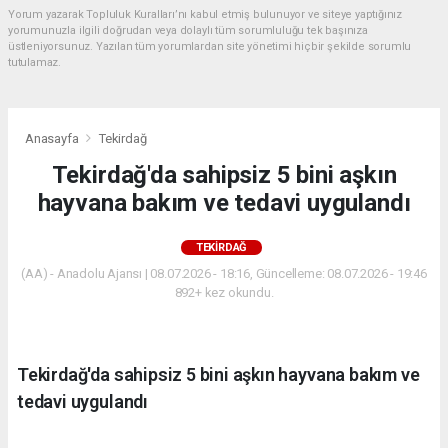
Yorum yazarak Topluluk Kuralları’nı kabul etmiş bulunuyor ve siteye yaptığınız
yorumunuzla ilgili doğrudan veya dolaylı tüm sorumluluğu tek başınıza
üstleniyorsunuz. Yazılan tüm yorumlardan site yönetimi hiçbir şekilde sorumlu
tutulamaz.
Anasayfa
Tekirdağ
Tekirdağ'da sahipsiz 5 bini aşkın
hayvana bakım ve tedavi uygulandı
TEKIRDAĞ
(AA) - Anadolu Ajansı | 08.07.2026 - 18:16, Güncelleme: 08.07.2026 - 19:46
892+ kez okundu.
Tekirdağ'da sahipsiz 5 bini aşkın hayvana bakım ve
tedavi uygulandı