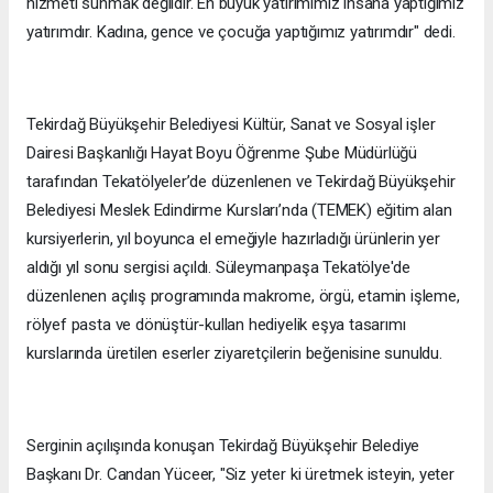
hizmeti sunmak değildir. En büyük yatırımımız insana yaptığımız
yatırımdır. Kadına, gence ve çocuğa yaptığımız yatırımdır" dedi.
Tekirdağ Büyükşehir Belediyesi Kültür, Sanat ve Sosyal işler
Dairesi Başkanlığı Hayat Boyu Öğrenme Şube Müdürlüğü
tarafından Tekatölyeler’de düzenlenen ve Tekirdağ Büyükşehir
Belediyesi Meslek Edindirme Kursları’nda (TEMEK) eğitim alan
kursiyerlerin, yıl boyunca el emeğiyle hazırladığı ürünlerin yer
aldığı yıl sonu sergisi açıldı. Süleymanpaşa Tekatölye'de
düzenlenen açılış programında makrome, örgü, etamin işleme,
rölyef pasta ve dönüştür-kullan hediyelik eşya tasarımı
kurslarında üretilen eserler ziyaretçilerin beğenisine sunuldu.
Serginin açılışında konuşan Tekirdağ Büyükşehir Belediye
Başkanı Dr. Candan Yüceer, "Siz yeter ki üretmek isteyin, yeter