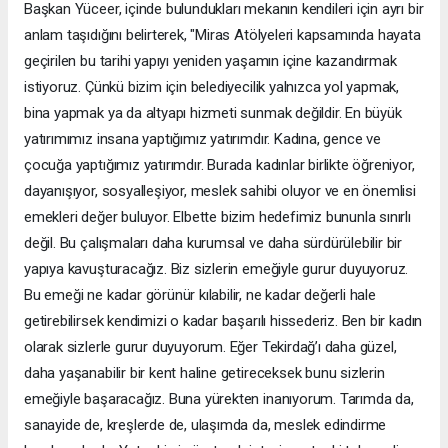
Başkan Yüceer, içinde bulundukları mekanın kendileri için ayrı bir
anlam taşıdığını belirterek, "Miras Atölyeleri kapsamında hayata
geçirilen bu tarihi yapıyı yeniden yaşamın içine kazandırmak
istiyoruz. Çünkü bizim için belediyecilik yalnızca yol yapmak,
bina yapmak ya da altyapı hizmeti sunmak değildir. En büyük
yatırımımız insana yaptığımız yatırımdır. Kadına, gence ve
çocuğa yaptığımız yatırımdır. Burada kadınlar birlikte öğreniyor,
dayanışıyor, sosyalleşiyor, meslek sahibi oluyor ve en önemlisi
emekleri değer buluyor. Elbette bizim hedefimiz bununla sınırlı
değil. Bu çalışmaları daha kurumsal ve daha sürdürülebilir bir
yapıya kavuşturacağız. Biz sizlerin emeğiyle gurur duyuyoruz.
Bu emeği ne kadar görünür kılabilir, ne kadar değerli hale
getirebilirsek kendimizi o kadar başarılı hissederiz. Ben bir kadın
olarak sizlerle gurur duyuyorum. Eğer Tekirdağ’ı daha güzel,
daha yaşanabilir bir kent haline getireceksek bunu sizlerin
emeğiyle başaracağız. Buna yürekten inanıyorum. Tarımda da,
sanayide de, kreşlerde de, ulaşımda da, meslek edindirme