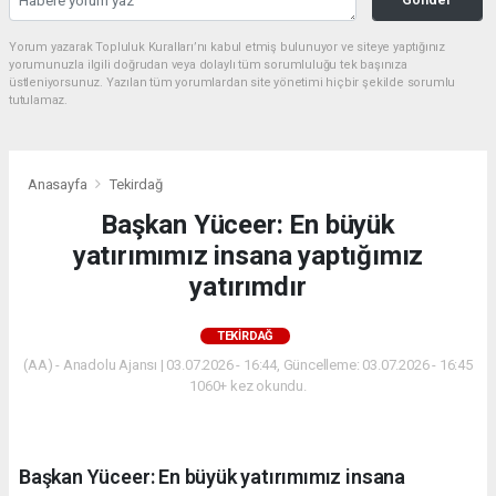
Yorum yazarak Topluluk Kuralları’nı kabul etmiş bulunuyor ve siteye yaptığınız
yorumunuzla ilgili doğrudan veya dolaylı tüm sorumluluğu tek başınıza
üstleniyorsunuz. Yazılan tüm yorumlardan site yönetimi hiçbir şekilde sorumlu
tutulamaz.
Anasayfa
Tekirdağ
Başkan Yüceer: En büyük
yatırımımız insana yaptığımız
yatırımdır
TEKIRDAĞ
(AA) - Anadolu Ajansı | 03.07.2026 - 16:44, Güncelleme: 03.07.2026 - 16:45
1060+ kez okundu.
Başkan Yüceer: En büyük yatırımımız insana