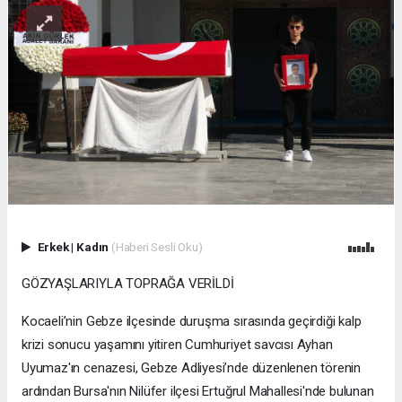
Erkek
|
Kadın
(Haberi Sesli Oku)
GÖZYAŞLARIYLA TOPRAĞA VERİLDİ
Kocaeli’nin Gebze ilçesinde duruşma sırasında geçirdiği kalp
krizi sonucu yaşamını yitiren Cumhuriyet savcısı Ayhan
Uyumaz'ın cenazesi, Gebze Adliyesi’nde düzenlenen törenin
ardından Bursa'nın Nilüfer ilçesi Ertuğrul Mahallesi'nde bulunan