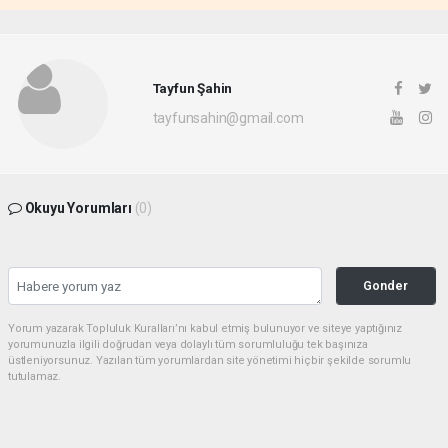
Tayfun Şahin
tayfunsahin@gmail.com
Okuyu Yorumları
(0)
Gonder
Yorum yazarak Topluluk Kuralları’nı kabul etmiş bulunuyor ve siteye yaptığınız
yorumunuzla ilgili doğrudan veya dolaylı tüm sorumluluğu tek başınıza
üstleniyorsunuz. Yazılan tüm yorumlardan site yönetimi hiçbir şekilde sorumlu
tutulamaz.