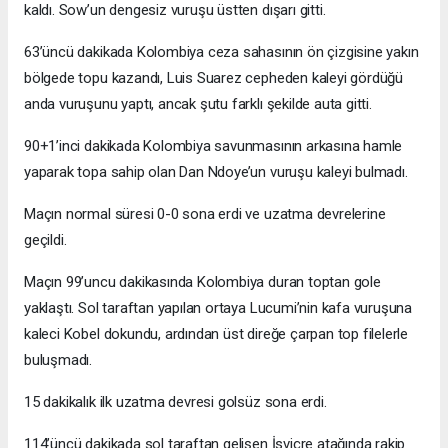
kaldı. Sow’un dengesiz vuruşu üstten dışarı gitti.
63’üncü dakikada Kolombiya ceza sahasının ön çizgisine yakın
bölgede topu kazandı, Luis Suarez cepheden kaleyi gördüğü
anda vuruşunu yaptı, ancak şutu farklı şekilde auta gitti.
90+1’inci dakikada Kolombiya savunmasının arkasına hamle
yaparak topa sahip olan Dan Ndoye’un vuruşu kaleyi bulmadı.
Maçın normal süresi 0-0 sona erdi ve uzatma devrelerine
geçildi.
Maçın 99’uncu dakikasında Kolombiya duran toptan gole
yaklaştı. Sol taraftan yapılan ortaya Lucumi’nin kafa vuruşuna
kaleci Kobel dokundu, ardından üst direğe çarpan top filelerle
buluşmadı.
15 dakikalık ilk uzatma devresi golsüz sona erdi.
114’üncü dakikada sol taraftan gelişen İsviçre atağında rakip