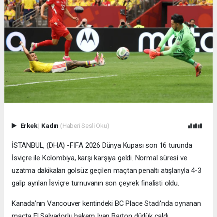
Erkek
|
Kadın
(Haberi Sesli Oku)
İSTANBUL, (DHA) -FIFA 2026 Dünya Kupası son 16 turunda
İsviçre ile Kolombiya, karşı karşıya geldi. Normal süresi ve
uzatma dakikaları golsüz geçilen maçtan penaltı atışlarıyla 4-3
galip ayrılan İsviçre turnuvanın son çeyrek finalisti oldu.
Kanada’nın Vancouver kentindeki BC Place Stadı'nda oynanan
maçta El Salvadorlu hakem Ivan Barton düdük çaldı.