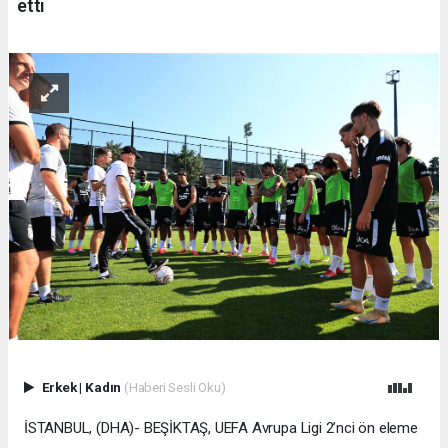
etti
Erkek
|
Kadın
(Haberi Sesli Oku)
İSTANBUL, (DHA)- BEŞİKTAŞ, UEFA Avrupa Ligi 2’nci ön eleme