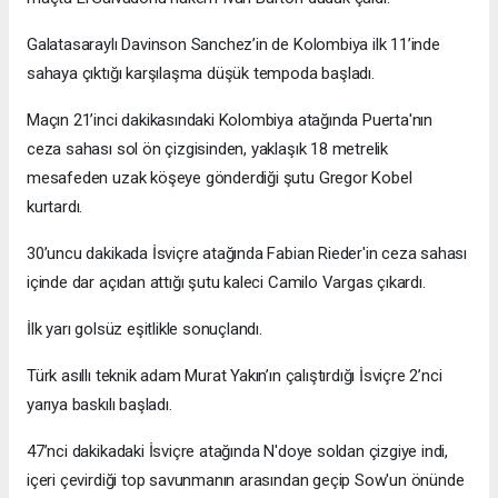
Galatasaraylı Davinson Sanchez’in de Kolombiya ilk 11’inde
sahaya çıktığı karşılaşma düşük tempoda başladı.
Maçın 21’inci dakikasındaki Kolombiya atağında Puerta'nın
ceza sahası sol ön çizgisinden, yaklaşık 18 metrelik
mesafeden uzak köşeye gönderdiği şutu Gregor Kobel
kurtardı.
30’uncu dakikada İsviçre atağında Fabian Rieder'in ceza sahası
içinde dar açıdan attığı şutu kaleci Camilo Vargas çıkardı.
İlk yarı golsüz eşitlikle sonuçlandı.
Türk asıllı teknik adam Murat Yakın’ın çalıştırdığı İsviçre 2’nci
yarıya baskılı başladı.
47’nci dakikadaki İsviçre atağında N'doye soldan çizgiye indi,
içeri çevirdiği top savunmanın arasından geçip Sow'un önünde