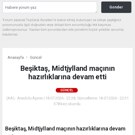
Gonder
Yorum yazarak Topluluk Kuralları’nı kabul etmiş bulunuyor ve siteye yaptığınız
yorumunuzla ilgili doğrudan veya dolaylı tüm sorumluluğu tek başınıza
üstleniyorsunuz. Yazılan tüm yorumlardan site yönetimi hiçbir şekilde sorumlu
tutulamaz.
Anasayfa
Güncel
Beşiktaş, Midtjylland maçının
hazırlıklarına devam etti
GÜNCEL
(AA) - Anadolu Ajansı | 18.07.2026 - 22:28, Güncelleme: 18.07.2026 - 22:31
378 kez okundu.
Beşiktaş, Midtjylland maçının hazırlıklarına devam