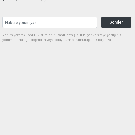
Gonder
Yorum yazarak Topluluk Kuralları’nı kabul etmiş bulunuyor ve siteye yaptığınız
yorumunuzla ilgili doğrudan veya dolaylı tüm sorumluluğu tek başınıza
üstleniyorsunuz. Yazılan tüm yorumlardan site yönetimi hiçbir şekilde sorumlu
tutulamaz.
Anasayfa
Tekirdağ
Şarköy İtfaiye İstasyonu
TEKIRDAĞ
(Web Sitesi) - Web Sitesi | 31.03.2026 - 12:47, Güncelleme: 03.04.2026 - 15:59
558+ kez okundu.