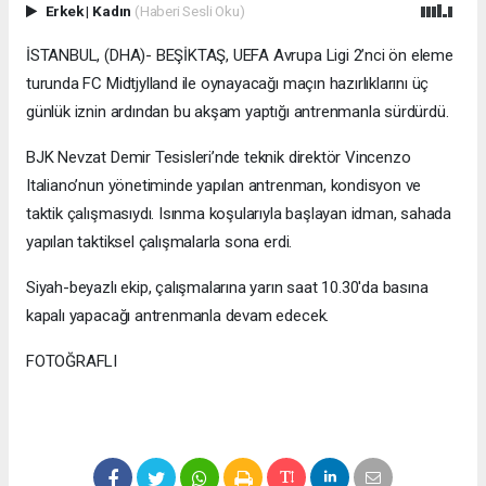
Erkek
|
Kadın
(Haberi Sesli Oku)
İSTANBUL, (DHA)- BEŞİKTAŞ, UEFA Avrupa Ligi 2’nci ön eleme
turunda FC Midtjylland ile oynayacağı maçın hazırlıklarını üç
günlük iznin ardından bu akşam yaptığı antrenmanla sürdürdü.
BJK Nevzat Demir Tesisleri’nde teknik direktör Vincenzo
Italiano’nun yönetiminde yapılan antrenman, kondisyon ve
taktik çalışmasıydı. Isınma koşularıyla başlayan idman, sahada
yapılan taktiksel çalışmalarla sona erdi.
Siyah-beyazlı ekip, çalışmalarına yarın saat 10.30'da basına
kapalı yapacağı antrenmanla devam edecek.
FOTOĞRAFLI