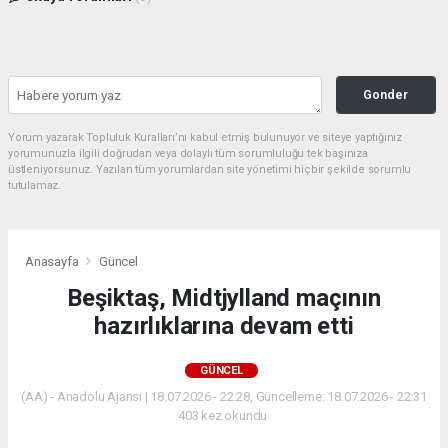
Gonder
Yorum yazarak Topluluk Kuralları’nı kabul etmiş bulunuyor ve siteye yaptığınız
yorumunuzla ilgili doğrudan veya dolaylı tüm sorumluluğu tek başınıza
üstleniyorsunuz. Yazılan tüm yorumlardan site yönetimi hiçbir şekilde sorumlu
tutulamaz.
Anasayfa
Güncel
Beşiktaş, Midtjylland maçının
hazırlıklarına devam etti
GÜNCEL
(AA) - Anadolu Ajansı | 18.07.2026 - 22:28, Güncelleme: 18.07.2026 - 22:31
403 kez okundu.