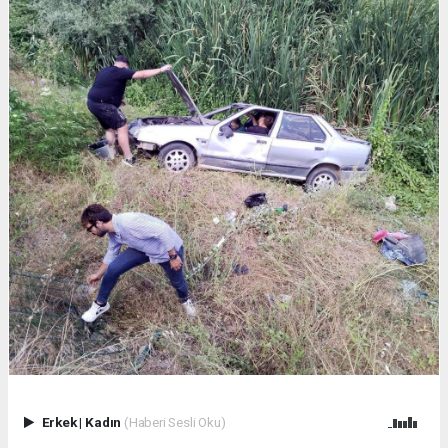
Erkek
|
Kadın
(Haberi Sesli Oku)