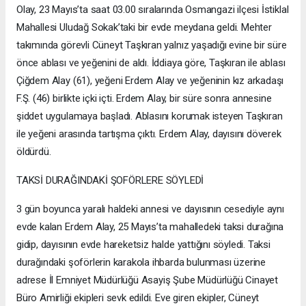
Olay, 23 Mayıs’ta saat 03.00 sıralarında Osmangazi ilçesi İstiklal
Mahallesi Uludağ Sokak’taki bir evde meydana geldi. Mehter
takımında görevli Cüneyt Taşkıran yalnız yaşadığı evine bir süre
önce ablası ve yeğenini de aldı. İddiaya göre, Taşkıran ile ablası
Çiğdem Alay (61), yeğeni Erdem Alay ve yeğeninin kız arkadaşı
F.Ş. (46) birlikte içki içti. Erdem Alay, bir süre sonra annesine
şiddet uygulamaya başladı. Ablasını korumak isteyen Taşkıran
ile yeğeni arasında tartışma çıktı. Erdem Alay, dayısını döverek
öldürdü.
TAKSİ DURAĞINDAKİ ŞOFÖRLERE SÖYLEDİ
3 gün boyunca yaralı haldeki annesi ve dayısının cesediyle aynı
evde kalan Erdem Alay, 25 Mayıs’ta mahalledeki taksi durağına
gidip, dayısının evde hareketsiz halde yattığını söyledi. Taksi
durağındaki şoförlerin karakola ihbarda bulunması üzerine
adrese İl Emniyet Müdürlüğü Asayiş Şube Müdürlüğü Cinayet
Büro Amirliği ekipleri sevk edildi. Eve giren ekipler, Cüneyt