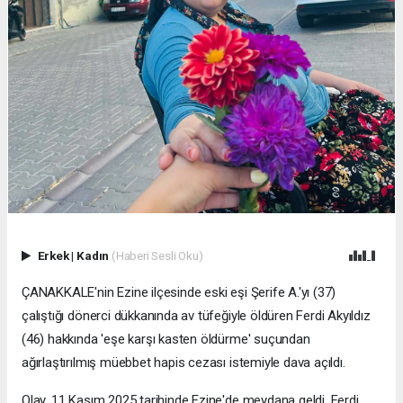
Erkek
|
Kadın
(Haberi Sesli Oku)
ÇANAKKALE'nin Ezine ilçesinde eski eşi Şerife A.'yı (37)
çalıştığı dönerci dükkanında av tüfeğiyle öldüren Ferdi Akyıldız
(46) hakkında 'eşe karşı kasten öldürme' suçundan
ağırlaştırılmış müebbet hapis cezası istemiyle dava açıldı.
Olay, 11 Kasım 2025 tarihinde Ezine'de meydana geldi. Ferdi