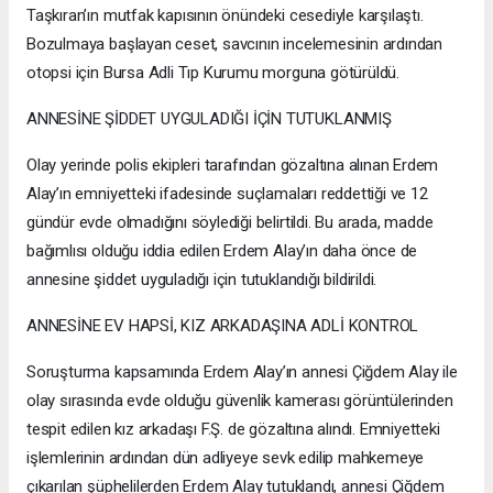
Taşkıran’ın mutfak kapısının önündeki cesediyle karşılaştı.
Bozulmaya başlayan ceset, savcının incelemesinin ardından
otopsi için Bursa Adli Tıp Kurumu morguna götürüldü.
ANNESİNE ŞİDDET UYGULADIĞI İÇİN TUTUKLANMIŞ
Olay yerinde polis ekipleri tarafından gözaltına alınan Erdem
Alay’ın emniyetteki ifadesinde suçlamaları reddettiği ve 12
gündür evde olmadığını söylediği belirtildi. Bu arada, madde
bağımlısı olduğu iddia edilen Erdem Alay’ın daha önce de
annesine şiddet uyguladığı için tutuklandığı bildirildi.
ANNESİNE EV HAPSİ, KIZ ARKADAŞINA ADLİ KONTROL
Soruşturma kapsamında Erdem Alay’ın annesi Çiğdem Alay ile
olay sırasında evde olduğu güvenlik kamerası görüntülerinden
tespit edilen kız arkadaşı F.Ş. de gözaltına alındı. Emniyetteki
işlemlerinin ardından dün adliyeye sevk edilip mahkemeye
çıkarılan şüphelilerden Erdem Alay tutuklandı, annesi Çiğdem