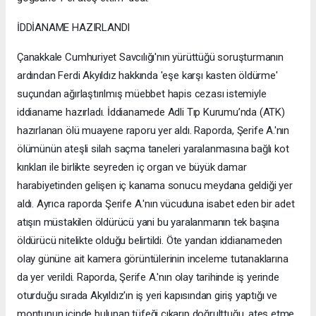
İDDİANAME HAZIRLANDI
Çanakkale Cumhuriyet Savcılığı'nın yürüttüğü soruşturmanın
ardından Ferdi Akyıldız hakkında 'eşe karşı kasten öldürme'
suçundan ağırlaştırılmış müebbet hapis cezası istemiyle
iddianame hazırladı. İddianamede Adli Tıp Kurumu’nda (ATK)
hazırlanan ölü muayene raporu yer aldı. Raporda, Şerife A.'nın
ölümünün ateşli silah saçma taneleri yaralanmasına bağlı kot
kırıkları ile birlikte seyreden iç organ ve büyük damar
harabiyetinden gelişen iç kanama sonucu meydana geldiği yer
aldı. Ayrıca raporda Şerife A.'nın vücuduna isabet eden bir adet
atışın müstakilen öldürücü yani bu yaralanmanın tek başına
öldürücü nitelikte olduğu belirtildi. Öte yandan iddianameden
olay gününe ait kamera görüntülerinin inceleme tutanaklarına
da yer verildi. Raporda, Şerife A.'nın olay tarihinde iş yerinde
oturduğu sırada Akyıldız'ın iş yeri kapısından giriş yaptığı ve
montunun içinde bulunan tüfeği çıkarıp doğrulttuğu, ateş etme