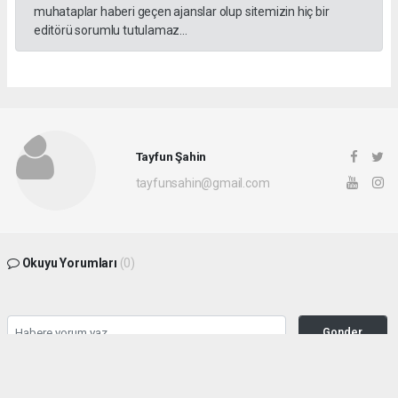
muhataplar haberi geçen ajanslar olup sitemizin hiç bir
editörü sorumlu tutulamaz...
Tayfun Şahin
tayfunsahin@gmail.com
Okuyu Yorumları
(0)
Gonder
Yorum yazarak Topluluk Kuralları’nı kabul etmiş bulunuyor ve siteye yaptığınız
yorumunuzla ilgili doğrudan veya dolaylı tüm sorumluluğu tek başınıza