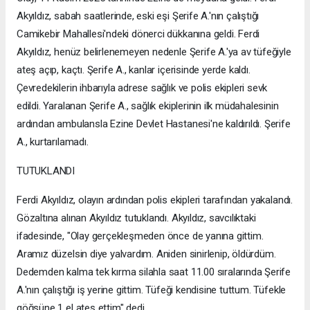
Akyıldız, sabah saatlerinde, eski eşi Şerife A.'nın çalıştığı
Camikebir Mahallesi'ndeki dönerci dükkanına geldi. Ferdi
Akyıldız, henüz belirlenemeyen nedenle Şerife A.'ya av tüfeğiyle
ateş açıp, kaçtı. Şerife A., kanlar içerisinde yerde kaldı.
Çevredekilerin ihbarıyla adrese sağlık ve polis ekipleri sevk
edildi. Yaralanan Şerife A., sağlık ekiplerinin ilk müdahalesinin
ardından ambulansla Ezine Devlet Hastanesi'ne kaldırıldı. Şerife
A., kurtarılamadı.
TUTUKLANDI
Ferdi Akyıldız, olayın ardından polis ekipleri tarafından yakalandı.
Gözaltına alınan Akyıldız tutuklandı. Akyıldız, savcılıktaki
ifadesinde, "Olay gerçekleşmeden önce de yanına gittim.
Aramız düzelsin diye yalvardım. Aniden sinirlenip, öldürdüm.
Dedemden kalma tek kırma silahla saat 11.00 sıralarında Şerife
A.'nın çalıştığı iş yerine gittim. Tüfeği kendisine tuttum. Tüfekle
göğsüne 1 el ateş ettim" dedi.