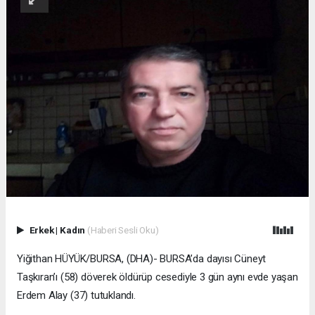
Erkek
|
Kadın
(Haberi Sesli Oku)
Yiğithan HÜYÜK/BURSA, (DHA)- BURSA’da dayısı Cüneyt
Taşkıran’ı (58) döverek öldürüp cesediyle 3 gün aynı evde yaşan
Erdem Alay (37) tutuklandı.