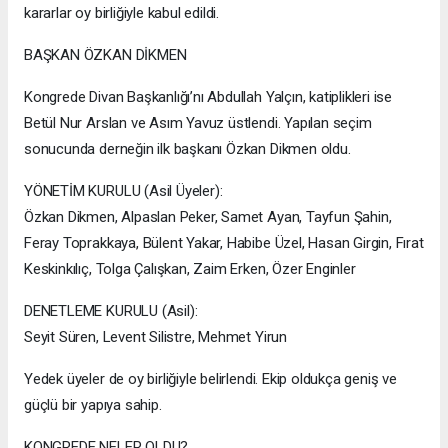
kararlar oy birliğiyle kabul edildi.
BAŞKAN ÖZKAN DİKMEN
Kongrede Divan Başkanlığı’nı Abdullah Yalçın, katiplikleri ise
Betül Nur Arslan ve Asım Yavuz üstlendi. Yapılan seçim
sonucunda derneğin ilk başkanı Özkan Dikmen oldu.
YÖNETİM KURULU (Asil Üyeler):
Özkan Dikmen, Alpaslan Peker, Samet Ayan, Tayfun Şahin,
Feray Toprakkaya, Bülent Yakar, Habibe Üzel, Hasan Girgin, Fırat
Keskinkılıç, Tolga Çalışkan, Zaim Erken, Özer Enginler
DENETLEME KURULU (Asil):
Seyit Süren, Levent Silistre, Mehmet Yirun
Yedek üyeler de oy birliğiyle belirlendi. Ekip oldukça geniş ve
güçlü bir yapıya sahip.
KONGREDE NELER OLDU?