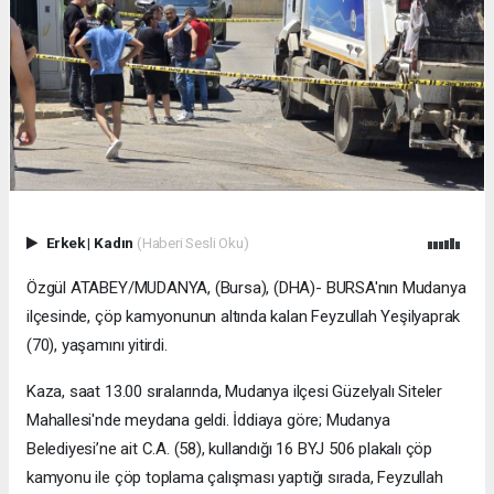
Erkek
|
Kadın
(Haberi Sesli Oku)
Özgül ATABEY/MUDANYA, (Bursa), (DHA)- BURSA'nın Mudanya
ilçesinde, çöp kamyonunun altında kalan Feyzullah Yeşilyaprak
(70), yaşamını yitirdi.
Kaza, saat 13.00 sıralarında, Mudanya ilçesi Güzelyalı Siteler
Mahallesi'nde meydana geldi. İddiaya göre; Mudanya
Belediyesi’ne ait C.A. (58), kullandığı 16 BYJ 506 plakalı çöp
kamyonu ile çöp toplama çalışması yaptığı sırada, Feyzullah