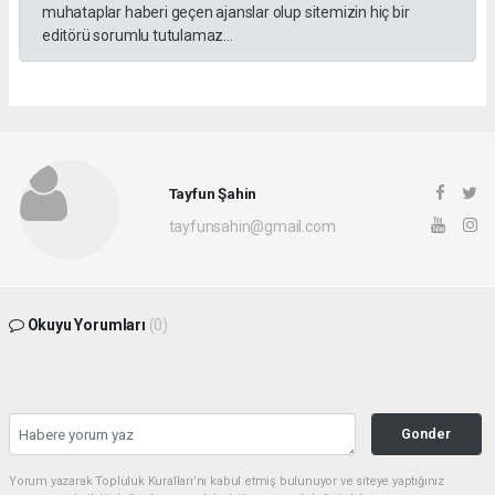
muhataplar haberi geçen ajanslar olup sitemizin hiç bir
editörü sorumlu tutulamaz...
Tayfun Şahin
tayfunsahin@gmail.com
Okuyu Yorumları
(0)
Gonder
Yorum yazarak Topluluk Kuralları’nı kabul etmiş bulunuyor ve siteye yaptığınız