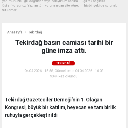
yorumunuzla ilgili doğrudan veya dolaylı tüm sorumluluğu tek başınıza
üstleniyorsunuz. Yazılan tüm yorumlardan site yönetimi hiçbir şekilde sorumlu
tutulamaz.
Anasayfa
Tekirdağ
Tekirdağ basın camiası tarihi bir
güne imza attı.
TEKIRDAĞ
04.04.2026 - 15:58, Güncelleme: 04.04.2026 - 16:02
904+ kez okundu.
Tekirdağ Gazeteciler Derneği’nin 1. Olağan
Kongresi, büyük bir katılım, heyecan ve tam birlik
ruhuyla gerçekleştirildi