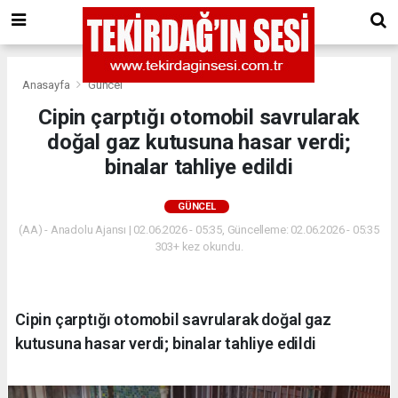
Anasayfa
Güncel
Cipin çarptığı otomobil savrularak
doğal gaz kutusuna hasar verdi;
binalar tahliye edildi
GÜNCEL
(AA) - Anadolu Ajansı | 02.06.2026 - 05:35, Güncelleme: 02.06.2026 - 05:35
303+ kez okundu.
Cipin çarptığı otomobil savrularak doğal gaz
kutusuna hasar verdi; binalar tahliye edildi