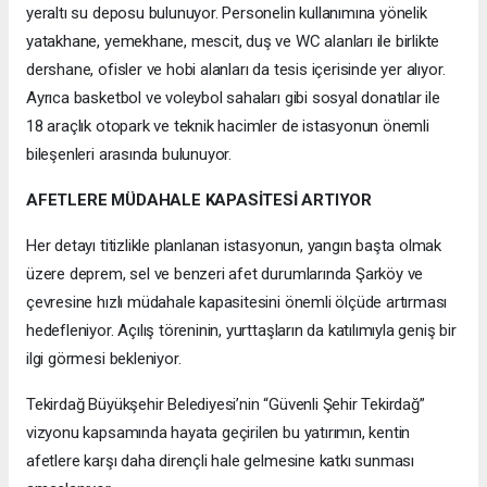
yeraltı su deposu bulunuyor. Personelin kullanımına yönelik
yatakhane, yemekhane, mescit, duş ve WC alanları ile birlikte
dershane, ofisler ve hobi alanları da tesis içerisinde yer alıyor.
Ayrıca basketbol ve voleybol sahaları gibi sosyal donatılar ile
18 araçlık otopark ve teknik hacimler de istasyonun önemli
bileşenleri arasında bulunuyor.
AFETLERE MÜDAHALE KAPASİTESİ ARTIYOR
Her detayı titizlikle planlanan istasyonun, yangın başta olmak
üzere deprem, sel ve benzeri afet durumlarında Şarköy ve
çevresine hızlı müdahale kapasitesini önemli ölçüde artırması
hedefleniyor. Açılış töreninin, yurttaşların da katılımıyla geniş bir
ilgi görmesi bekleniyor.
Tekirdağ Büyükşehir Belediyesi’nin “Güvenli Şehir Tekirdağ”
vizyonu kapsamında hayata geçirilen bu yatırımın, kentin
afetlere karşı daha dirençli hale gelmesine katkı sunması