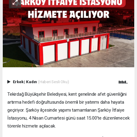
Erkek
|
Kadın
(Haberi Sesli Oku)
Tekirdağ Büyükşehir Belediyesi, kent genelinde afet güvenliğini
artırma hedefi doğrultusunda önemli bir yatırımı daha hayata
geçiriyor. Şarköy ilçesinde yapımı tamamlanan Şarköy İtfaiye
İstasyonu, 4 Nisan Cumartesi günü saat 15.00’te düzenlenecek
törenle hizmete açılacak.