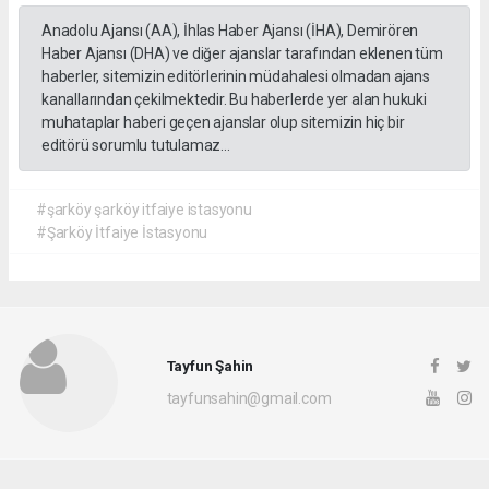
Anadolu Ajansı (AA), İhlas Haber Ajansı (İHA), Demirören
Haber Ajansı (DHA) ve diğer ajanslar tarafından eklenen tüm
haberler, sitemizin editörlerinin müdahalesi olmadan ajans
kanallarından çekilmektedir. Bu haberlerde yer alan hukuki
muhataplar haberi geçen ajanslar olup sitemizin hiç bir
editörü sorumlu tutulamaz...
#şarköy şarköy itfaiye istasyonu
#Şarköy İtfaiye İstasyonu
Tayfun Şahin
tayfunsahin@gmail.com