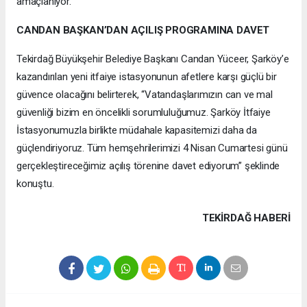
amaçlanıyor.
CANDAN BAŞKAN’DAN AÇILIŞ PROGRAMINA DAVET
Tekirdağ Büyükşehir Belediye Başkanı Candan Yüceer, Şarköy’e
kazandırılan yeni itfaiye istasyonunun afetlere karşı güçlü bir
güvence olacağını belirterek, “Vatandaşlarımızın can ve mal
güvenliği bizim en öncelikli sorumluluğumuz. Şarköy İtfaiye
İstasyonumuzla birlikte müdahale kapasitemizi daha da
güçlendiriyoruz. Tüm hemşehrilerimizi 4 Nisan Cumartesi günü
gerçekleştireceğimiz açılış törenine davet ediyorum” şeklinde
konuştu.
TEKIRDAĞ HABERİ