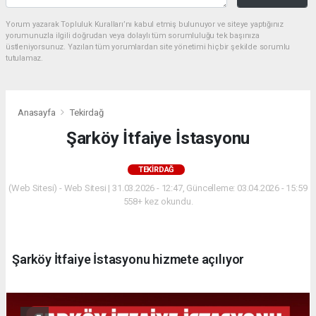
Yorum yazarak Topluluk Kuralları’nı kabul etmiş bulunuyor ve siteye yaptığınız
yorumunuzla ilgili doğrudan veya dolaylı tüm sorumluluğu tek başınıza
üstleniyorsunuz. Yazılan tüm yorumlardan site yönetimi hiçbir şekilde sorumlu
tutulamaz.
Anasayfa
Tekirdağ
Şarköy İtfaiye İstasyonu
TEKIRDAĞ
(Web Sitesi) - Web Sitesi | 31.03.2026 - 12:47, Güncelleme: 03.04.2026 - 15:59
558+ kez okundu.
Şarköy İtfaiye İstasyonu hizmete açılıyor