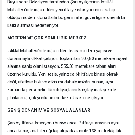
Büyükşehir Belediyesi tarafından Şarköy ilçesinin İstiklâl
Mahallesi’nde inşa edilen yeni itfaiye istasyonunun, sahip
olduğu modern donatılarla bölgenin afet güvenliğine önemli bir
katkı sunması hedefleniyor.
MODERN VE ÇOK YÖNLÜ BİR MERKEZ
İstiklâl Mahallesi’nde inşa edilen tesis, modern yapısı ve
donanımıyla dikkat çekiyor. Toplam bin 307,80 metrekare inşaat
alanına sahip olan istasyon, 555,56 metrekare taban alanı
üzerine kuruldu. Yeni tesis, yalnızca bir itfaiye binası olarak
değil, afetlere hızlı ve etkin müdahale imkânı sunan, aynı
zamanda personelin tüm ihtiyaçlarını karşılayacak şekilde
planlanmış çok yönlü bir merkez olarak öne çıkıyor.
GENİŞ DONANIM VE SOSYAL ALANLAR
Şarköy İtfaiye İstasyonu bünyesinde, 7 itfaiye aracının aynı
anda konuşlanabileceği kapalı park alanı ile 138 metreküplük