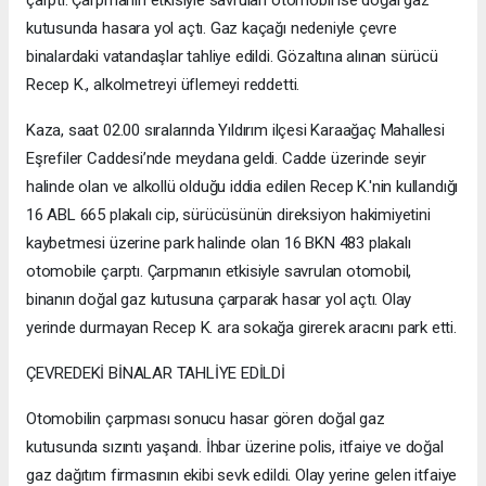
çarptı. Çarpmanın etkisiyle savrulan otomobil ise doğal gaz
kutusunda hasara yol açtı. Gaz kaçağı nedeniyle çevre
binalardaki vatandaşlar tahliye edildi. Gözaltına alınan sürücü
Recep K., alkolmetreyi üflemeyi reddetti.
Kaza, saat 02.00 sıralarında Yıldırım ilçesi Karaağaç Mahallesi
Eşrefiler Caddesi’nde meydana geldi. Cadde üzerinde seyir
halinde olan ve alkollü olduğu iddia edilen Recep K.'nin kullandığı
16 ABL 665 plakalı cip, sürücüsünün direksiyon hakimiyetini
kaybetmesi üzerine park halinde olan 16 BKN 483 plakalı
otomobile çarptı. Çarpmanın etkisiyle savrulan otomobil,
binanın doğal gaz kutusuna çarparak hasar yol açtı. Olay
yerinde durmayan Recep K. ara sokağa girerek aracını park etti.
ÇEVREDEKİ BİNALAR TAHLİYE EDİLDİ
Otomobilin çarpması sonucu hasar gören doğal gaz
kutusunda sızıntı yaşandı. İhbar üzerine polis, itfaiye ve doğal
gaz dağıtım firmasının ekibi sevk edildi. Olay yerine gelen itfaiye