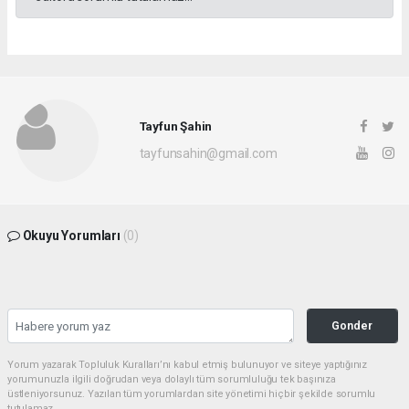
Tayfun Şahin
tayfunsahin@gmail.com
Okuyu Yorumları
(0)
Gonder
Yorum yazarak Topluluk Kuralları’nı kabul etmiş bulunuyor ve siteye yaptığınız
yorumunuzla ilgili doğrudan veya dolaylı tüm sorumluluğu tek başınıza
üstleniyorsunuz. Yazılan tüm yorumlardan site yönetimi hiçbir şekilde sorumlu
tutulamaz.