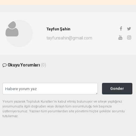
Tayfun Şahin
tayfunsahin@gmail.com
Okuyu Yorumları
(0)
Gonder
Yorum yazarak Topluluk Kuralları’nı kabul etmiş bulunuyor ve siteye yaptığınız
yorumunuzla ilgili doğrudan veya dolaylı tüm sorumluluğu tek başınıza
üstleniyorsunuz. Yazılan tüm yorumlardan site yönetimi hiçbir şekilde sorumlu
tutulamaz.
Sonraki