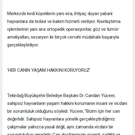
Merkezde kedi köpeklerin yanı sıra, ihtiyaç duyan yabani
hayvanlara da tedavi ve bakım hizmeti veriliyor. Kısırlaştırma
işlemlerinin yanı sıra ortopedik operasyonlar, göz ve tümör
ameliyatları, sezaryen ile birçok cerrahi müdahale başarıyla
gerçekleştiriliyor.
'HER CANIN YAŞAM HAKKINI KORUYORUZ'
Tekirdağ Büyükşehir Belediye Başkanı Dr. Candan Yüceer,
sahipsiz hayvanların yaşam hakkını korumanın insani ve vicdani
bir sorumluluk olduğunu söyledi. Yüceer, "Bizim için her can
değerlidir. Sahipsiz hayvanlara yönelik gerçekleştirdiğimiz
çalışmalar yalnızca yasal değil, aynı zamanda vicdani bir
sorumluluğun gereğidir. Can dostlarımızın güvenli, sağlıklı ve