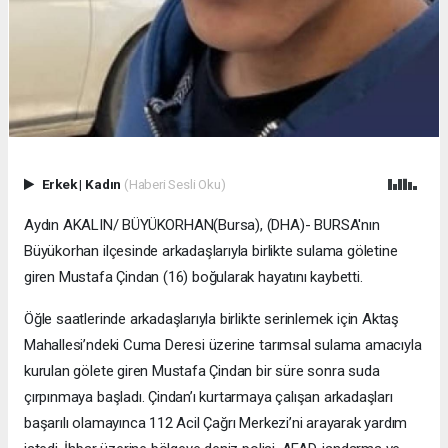
Erkek
|
Kadın
(Haberi Sesli Oku)
Aydın AKALIN/ BÜYÜKORHAN(Bursa), (DHA)- BURSA'nın
Büyükorhan ilçesinde arkadaşlarıyla birlikte sulama göletine
giren Mustafa Çindan (16) boğularak hayatını kaybetti.
Öğle saatlerinde arkadaşlarıyla birlikte serinlemek için Aktaş
Mahallesi’ndeki Cuma Deresi üzerine tarımsal sulama amacıyla
kurulan gölete giren Mustafa Çindan bir süre sonra suda
çırpınmaya başladı. Çindan’ı kurtarmaya çalışan arkadaşları
başarılı olamayınca 112 Acil Çağrı Merkezi’ni arayarak yardım