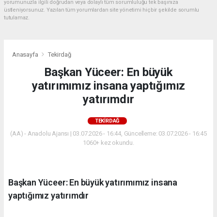
yorumunuzla ilgili doğrudan veya dolaylı tüm sorumluluğu tek başınıza
üstleniyorsunuz. Yazılan tüm yorumlardan site yönetimi hiçbir şekilde sorumlu
tutulamaz.
Anasayfa
Tekirdağ
Başkan Yüceer: En büyük
yatırımımız insana yaptığımız
yatırımdır
TEKIRDAĞ
(AA) - Anadolu Ajansı | 03.07.2026 - 16:44, Güncelleme: 03.07.2026 - 16:45
1060+ kez okundu.
Başkan Yüceer: En büyük yatırımımız insana
yaptığımız yatırımdır