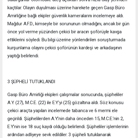
kaçtılar. Olayın duyulması üzerine harekete geçen Gasp Büro
Amirliğine bağlı ekipler güvenlik kameralarını incelemeye aldı.
Mağdur A.F.D., kimseyle bir sorununun olmadığını, ancak bir gün
önce yol verme yüzünden çekici bir aracın şoförüyle kavga
ettiklerini söyledi. Bu bilgi üzerine yönlendirilen soruşturmada
kurşunlama olayını çekici şoförünün kardeşi ve arkadaşının
yaptığı belirlendi.
3 ŞÜPHELİ TUTUKLANDI
Gasp Büro Amirliği ekipleri çalışmalar sonucunda, şüpheliler
A.Y. (27), M.C.E. (22) ile E.Y.'yi (25) gözaltına aldı. Söz konusu
çekici araçta yapılan incelemede tabanca ve 6 mermi ele
geçirildi. Şüphelilerden A.Y.'nin daha önceden 15, M.C.E.'nin 2,
E.Y.'nin ise 18 suç kaydı olduğu belirlendi. Şüpheliler işlemlerinin
ardından adliyeye sevk edildiler. 3 şüpheli tutuklanarak