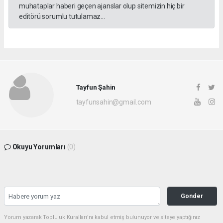
muhataplar haberi geçen ajanslar olup sitemizin hiç bir
editörü sorumlu tutulamaz...
Tayfun Şahin
tayfunsahin@gmail.com
Okuyu Yorumları
(0)
Gonder
Yorum yazarak Topluluk Kuralları’nı kabul etmiş bulunuyor ve siteye yaptığınız