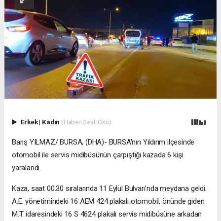
Erkek
|
Kadın
(Haberi Sesli Oku)
Barış YILMAZ/ BURSA, (DHA)- BURSA'nın Yıldırım ilçesinde
otomobil ile servis midibüsünün çarpıştığı kazada 6 kişi
yaralandı.
Kaza, saat 00.30 sıralarında 11 Eylül Bulvarı'nda meydana geldi.
A.E. yönetimindeki 16 AEM 424 plakalı otomobil, önünde giden
M.T. idaresindeki 16 S 4624 plakalı servis midibüsüne arkadan