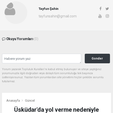
Tayfun Şahin
tayfunsahin@gmail.com
Okuyu Yorumları
(0)
Gonder
Yorum yazarak Topluluk Kuralları’nı kabul etmiş bulunuyor ve siteye yaptığınız
yorumunuzla ilgili doğrudan veya dolaylı tüm sorumluluğu tek başınıza
üstleniyorsunuz. Yazılan tüm yorumlardan site yönetimi hiçbir şekilde sorumlu
tutulamaz.
Anasayfa
Güncel
Üsküdar'da yol verme nedeniyle