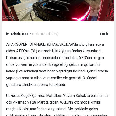
Erkek
|
Kadın
(Haberi Sesli Oku)
Ali AKSOYER İSTANBUL, (DHA)ÜSKÜDAR'da oto yıkamacıya
giden A.F.D.'nin (31) otomobili iki kişi tarafından kurşunlandı.
Polisin araştırmaları sonucunda otomobilin, A.F.D.'nin bir gün
önce yol verme yüzünden kavga ettiği çekicinin şoförünün
kardeşi ve arkadaşı tarafından yapıldığını belirledi. Çekici araçta
yapılan aramada silah ve mermiler ele geçirildi. 3 şüpheli
gözaltına alındıktan sonra tutuklandı.
Üsküdar, Küçük Çamlıca Mahallesi, Yuvam Sokak'ta bulunan bir
oto yıkamacıya 28 Mart'ta giden A.F.D.'nin otomobili kimliği
meçhul iki kişi tarafından kurşunlandı. Motosikletle gelen
saldırganlar otomobile ateş açtıktan sonra hızla olay yerinden