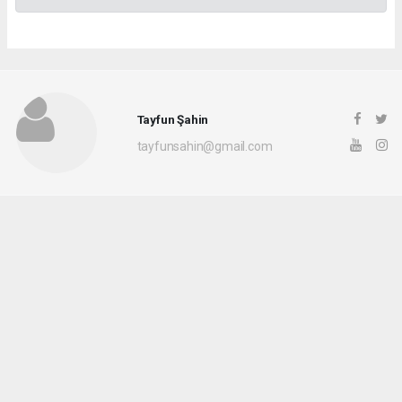
Tayfun Şahin
tayfunsahin@gmail.com
Okuyu Yorumları
(0)
Gonder
Yorum yazarak Topluluk Kuralları’nı kabul etmiş bulunuyor ve siteye yaptığınız
yorumunuzla ilgili doğrudan veya dolaylı tüm sorumluluğu tek başınıza
üstleniyorsunuz. Yazılan tüm yorumlardan site yönetimi hiçbir şekilde sorumlu
tutulamaz.